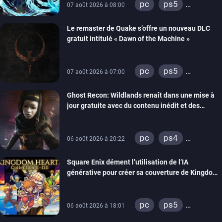
pc
ps5
07 août 2026 à 08:00
xbox series
Le remaster de Quake s’offre un nouveau DLC
gratuit intitulé « Dawn of the Machine »
pc
ps5
07 août 2026 à 07:00
xbox series
Ghost Recon: Wildlands renaît dans une mise à
switch
ps4
jour gratuite avec du contenu inédit et des
xbox one
visuels améliorés
nintendo 64
pc
ps4
06 août 2026 à 20:22
xbox one
Square Enix dément l’utilisation de l’IA
générative pour créer sa couverture de Kingdom
Hearts Collection
pc
ps5
06 août 2026 à 18:01
xbox series