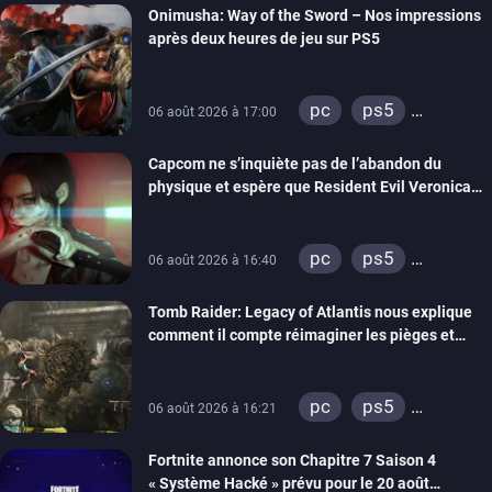
Onimusha: Way of the Sword – Nos impressions
switch 2
après deux heures de jeu sur PS5
pc
ps5
06 août 2026 à 17:00
xbox series
Capcom ne s’inquiète pas de l’abandon du
switch 2
physique et espère que Resident Evil Veronica
imitera Requiem pour dynamiser la série
pc
ps5
06 août 2026 à 16:40
xbox series
Tomb Raider: Legacy of Atlantis nous explique
switch 2
comment il compte réimaginer les pièges et
énigmes dans une nouvelle vidéo des coulisses
de développement
pc
ps5
06 août 2026 à 16:21
xbox series
Fortnite annonce son Chapitre 7 Saison 4
switch 2
« Système Hacké » prévu pour le 20 août