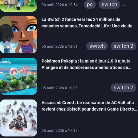
pc
switch
06 août 2026 à 12:54
ps4
ps vita
La Switch 2 fonce vers les 24 millions de
xbox one
wiiu
consoles vendues, Tomodachi Life : Une vie de
3ds
ps3
rêve dépasse aujourd’hui les 8 millions
xbox 360
switch 2
switch
switch 2
06 août 2026 à 12:01
Pokémon Pokopia : la mise à jour 2.0.0 ajoute
Plongée et de nombreuses améliorations de
confort
switch 2
05 août 2026 à 19:06
Assassin’s Creed : Le réalisateur de AC Valhalla
revient chez Ubisoft pour devenir Game Director
de la marque
05 août 2026 à 17:39