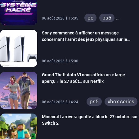
prochain, tandis que Les Simpson ont fait leur
retour
pc
ps5
06 août 2026 à 16:05
xbox series
Sony commence à afficher un message
switch
ios
concernant l’arrêt des jeux physiques sur le
android
ps4
carton des PlayStation 5
xbox one
switch 2
06 août 2026 à 15:00
Grand Theft Auto VI nous offrira un « large
aperçu » le 27 août… sur Netflix
ps5
xbox series
06 août 2026 à 14:24
Minecraft arrivera gonflé à bloc le 27 octobre sur
Switch 2