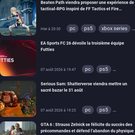
Beaten Path viendra proposer une expérience de
xbox one
tactical-RPG inspiré de FF Tactics et Fire
Emblem
pc
ps5
xbox series
Hier à 20:30
switch
EA Sports FC 26 dévoile la troisième équipe
Futties
pc
ps5
07 août 2026 à 19:47
xbox series
Serious Sam: Shatterverse viendra mettre un
switch
ps4
sacré bazar le 31 août
xbox one
switch 2
pc
ps5
07 août 2026 à 19:25
xbox series
GTA 6 : Strauss Zelnick se félicite du succès des
précommandes et défend l’abandon du physique