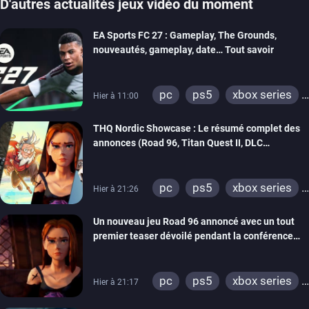
D'autres actualités jeux vidéo du moment
EA Sports FC 27 : Gameplay, The Grounds,
nouveautés, gameplay, date… Tout savoir
pc
ps5
xbox series
Hier à 11:00
switch 2
THQ Nordic Showcase : Le résumé complet des
annonces (Road 96, Titan Quest II, DLC
REANIMAL…)
pc
ps5
xbox series
Hier à 21:26
switch
stadia
ps4
Un nouveau jeu Road 96 annoncé avec un tout
xbox one
switch 2
premier teaser dévoilé pendant la conférence
THQ Nordic
pc
ps5
xbox series
Hier à 21:17
switch
stadia
ps4