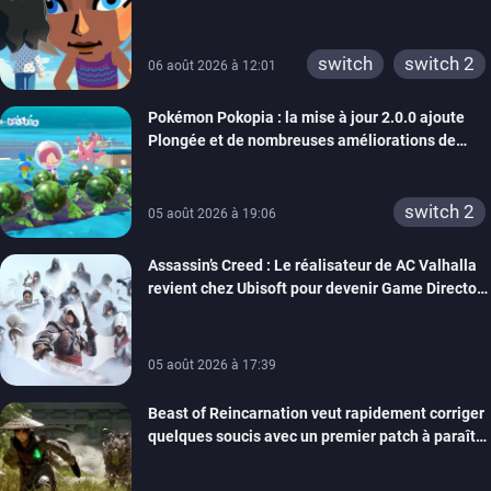
3ds
ps3
rêve dépasse aujourd’hui les 8 millions
xbox 360
switch 2
switch
switch 2
06 août 2026 à 12:01
Pokémon Pokopia : la mise à jour 2.0.0 ajoute
Plongée et de nombreuses améliorations de
confort
switch 2
05 août 2026 à 19:06
Assassin’s Creed : Le réalisateur de AC Valhalla
revient chez Ubisoft pour devenir Game Director
de la marque
05 août 2026 à 17:39
Beast of Reincarnation veut rapidement corriger
quelques soucis avec un premier patch à paraître
bientôt