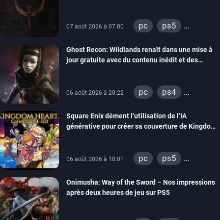
pc
ps5
07 août 2026 à 07:00
xbox series
Ghost Recon: Wildlands renaît dans une mise à
switch
ps4
jour gratuite avec du contenu inédit et des
xbox one
visuels améliorés
nintendo 64
pc
ps4
06 août 2026 à 20:22
xbox one
Square Enix dément l’utilisation de l’IA
générative pour créer sa couverture de Kingdom
Hearts Collection
pc
ps5
06 août 2026 à 18:01
xbox series
Onimusha: Way of the Sword – Nos impressions
switch 2
après deux heures de jeu sur PS5