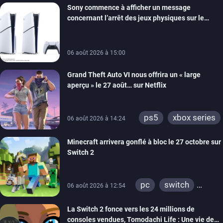
Sony commence à afficher un message
switch
ios
concernant l’arrêt des jeux physiques sur le
android
ps4
carton des PlayStation 5
xbox one
switch 2
06 août 2026 à 15:00
Grand Theft Auto VI nous offrira un « large
aperçu » le 27 août… sur Netflix
ps5
xbox series
06 août 2026 à 14:24
Minecraft arrivera gonflé à bloc le 27 octobre sur
Switch 2
pc
switch
06 août 2026 à 12:54
ps4
ps vita
La Switch 2 fonce vers les 24 millions de
xbox one
wiiu
consoles vendues, Tomodachi Life : Une vie de