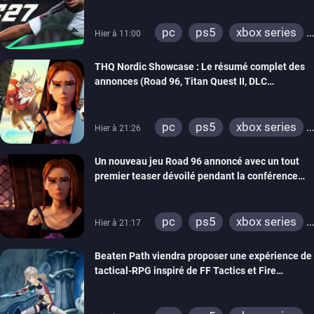
pc
ps5
xbox series
Hier à 11:00
switch 2
THQ Nordic Showcase : Le résumé complet des
annonces (Road 96, Titan Quest II, DLC
REANIMAL…)
pc
ps5
xbox series
Hier à 21:26
switch
stadia
ps4
Un nouveau jeu Road 96 annoncé avec un tout
xbox one
switch 2
premier teaser dévoilé pendant la conférence
THQ Nordic
pc
ps5
xbox series
Hier à 21:17
switch
stadia
ps4
Beaten Path viendra proposer une expérience de
xbox one
tactical-RPG inspiré de FF Tactics et Fire
Emblem