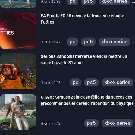
pc
ps5
xbox series
Hier à 20:30
switch
EA Sports FC 26 dévoile la troisième équipe
Futties
pc
ps5
xbox series
Hier à 19:47
switch
ps4
Serious Sam: Shatterverse viendra mettre un
xbox one
switch 2
sacré bazar le 31 août
pc
ps5
xbox series
Hier à 19:25
GTA 6 : Strauss Zelnick se félicite du succès des
précommandes et défend l’abandon du physique
ps5
xbox series
Hier à 17:42