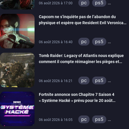
pc
ps5
06 août 2026 à 17:00
xbox series
Capcom ne s’inquiète pas de l’abandon du
switch 2
physique et espère que Resident Evil Veronica
imitera Requiem pour dynamiser la série
pc
ps5
06 août 2026 à 16:40
xbox series
Tomb Raider: Legacy of Atlantis nous explique
switch 2
comment il compte réimaginer les pièges et
énigmes dans une nouvelle vidéo des coulisses
de développement
pc
ps5
06 août 2026 à 16:21
xbox series
Fortnite annonce son Chapitre 7 Saison 4
switch 2
« Système Hacké » prévu pour le 20 août
prochain, tandis que Les Simpson ont fait leur
retour
pc
ps5
06 août 2026 à 16:05
xbox series