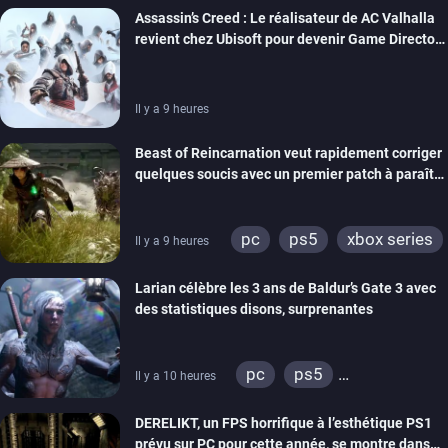
Assassin’s Creed : Le réalisateur de AC Valhalla
revient chez Ubisoft pour devenir Game Director
de la marque
Il y a 9 heures
Beast of Reincarnation veut rapidement corriger
quelques soucis avec un premier patch à paraître
bientôt
pc
ps5
xbox series
Il y a 9 heures
Larian célèbre les 3 ans de Baldur’s Gate 3 avec
des statistiques disons, surprenantes
pc
ps5
Il y a 10 heures
xbox series
DERELIKT, un FPS horrifique à l’esthétique PS1
prévu sur PC pour cette année, se montre dans