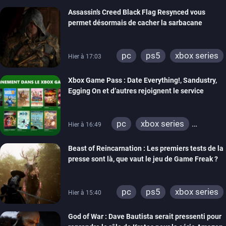
Assassin’s Creed Black Flag Resynced vous
permet désormais de cacher la sarbacane
pc
ps5
xbox series
Hier à 17:03
Xbox Game Pass : Date Everything!, Sandustry,
Egging On et d’autres rejoignent le service
pc
xbox series
Hier à 16:49
xbox one
Beast of Reincarnation : Les premiers tests de la
presse sont là, que vaut le jeu de Game Freak ?
pc
ps5
xbox series
Hier à 15:40
God of War : Dave Bautista serait pressenti pour