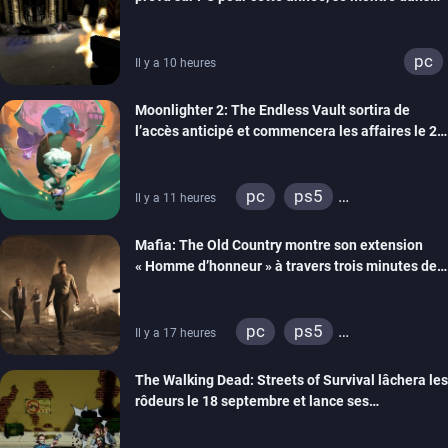
un trailer de gameplay
pc
Il y a 10 heures
Moonlighter 2: The Endless Vault sortira de
l’accès anticipé et commencera les affaires le 2
septembre
pc
ps5
Il y a 11 heures
xbox series
Mafia: The Old Country montre son extension
« Homme d’honneur » à travers trois minutes de
gameplay commenté
pc
ps5
Il y a 17 heures
xbox series
The Walking Dead: Streets of Survival lâchera les
rôdeurs le 18 septembre et lance ses
précommandes