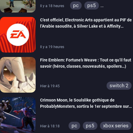
pc
ps5
Il y a 18 heures
xbox series
switch
C’est officiel, Electronic Arts appartient au PIF de
switch 2
l’Arabie saoudite, à Silver Lake et à Affinity
Partners
Il y a 19 heures
Fire Emblem: Fortune’s Weave : Tout ce qu’il faut
savoir (héros, classes, nouveautés, spoilers…)
switch 2
Hier à 19:45
Crimson Moon, le Soulslike gothique de
ProbablyMonsters, sortira le 1er septembre sur
PC, PS5 et Xbox Series
pc
ps5
xbox series
Hier à 18:18