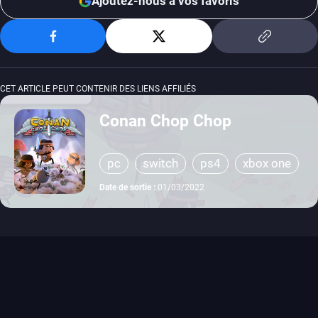
Ajoutez-nous à vos favoris
CET ARTICLE PEUT CONTENIR DES LIENS AFFILIÉS
Conan Chop Chop
pc
switch
ps4
xbox one
Date de sortie :
01/03/2022