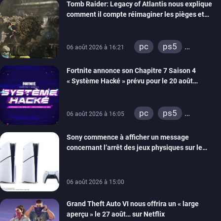
Tomb Raider: Legacy of Atlantis nous explique
switch 2
comment il compte réimaginer les pièges et
énigmes dans une nouvelle vidéo des coulisses
de développement
pc
ps5
06 août 2026 à 16:21
xbox series
Fortnite annonce son Chapitre 7 Saison 4
switch 2
« Système Hacké » prévu pour le 20 août
prochain, tandis que Les Simpson ont fait leur
retour
pc
ps5
06 août 2026 à 16:05
xbox series
Sony commence à afficher un message
switch
ios
concernant l’arrêt des jeux physiques sur le
android
ps4
carton des PlayStation 5
xbox one
switch 2
06 août 2026 à 15:00
Grand Theft Auto VI nous offrira un « large
aperçu » le 27 août… sur Netflix