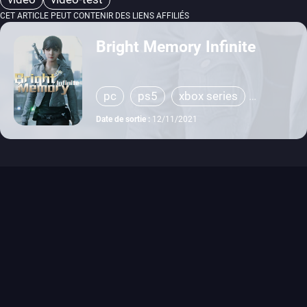
CET ARTICLE PEUT CONTENIR DES LIENS AFFILIÉS
Bright Memory Infinite
pc
ps5
xbox series
switch
xbox one
Date de sortie :
12/11/2021