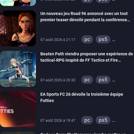
xbox series
Un nouveau jeu Road 96 annoncé avec un tout
switch
stadia
premier teaser dévoilé pendant la conférence
ps4
xbox one
THQ Nordic
switch 2
pc
ps5
07 août 2026 à 21:17
xbox series
Beaten Path viendra proposer une expérience de
switch
stadia
tactical-RPG inspiré de FF Tactics et Fire
ps4
xbox one
Emblem
pc
ps5
07 août 2026 à 20:30
xbox series
EA Sports FC 26 dévoile la troisième équipe
switch
Futties
pc
ps5
07 août 2026 à 19:47
xbox series