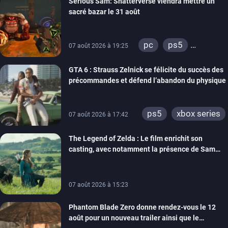
Serious Sam: Shatterverse viendra mettre un
switch
ps4
sacré bazar le 31 août
xbox one
switch 2
pc
ps5
07 août 2026 à 19:25
xbox series
GTA 6 : Strauss Zelnick se félicite du succès des
précommandes et défend l’abandon du physique
ps5
xbox series
07 août 2026 à 17:42
The Legend of Zelda : Le film enrichit son
casting, avec notamment la présence de Sam
Neill
07 août 2026 à 15:23
Phantom Blade Zero donne rendez-vous le 12
août pour un nouveau trailer ainsi que le