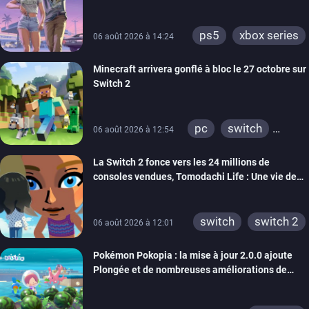
ps5
xbox series
06 août 2026 à 14:24
Minecraft arrivera gonflé à bloc le 27 octobre sur
Switch 2
pc
switch
06 août 2026 à 12:54
ps4
ps vita
La Switch 2 fonce vers les 24 millions de
xbox one
wiiu
consoles vendues, Tomodachi Life : Une vie de
3ds
ps3
rêve dépasse aujourd’hui les 8 millions
xbox 360
switch 2
switch
switch 2
06 août 2026 à 12:01
Pokémon Pokopia : la mise à jour 2.0.0 ajoute
Plongée et de nombreuses améliorations de
confort