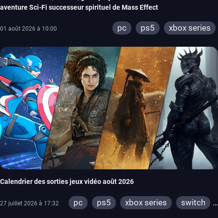
aventure Sci-Fi successeur spirituel de Mass Effect
pc
ps5
xbox series
01 août 2026 à 10:00
Calendrier des sorties jeux vidéo août 2026
pc
ps5
xbox series
switch
27 juillet 2026 à 17:32
ps4
xbox one
switch 2