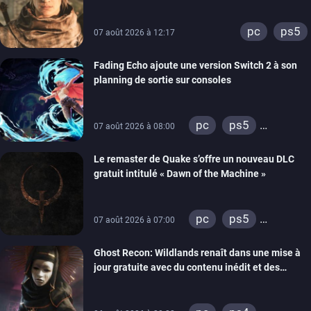
lancement des précommandes
pc
ps5
07 août 2026 à 12:17
Fading Echo ajoute une version Switch 2 à son
planning de sortie sur consoles
pc
ps5
07 août 2026 à 08:00
xbox series
Le remaster de Quake s’offre un nouveau DLC
gratuit intitulé « Dawn of the Machine »
pc
ps5
07 août 2026 à 07:00
xbox series
Ghost Recon: Wildlands renaît dans une mise à
switch
ps4
jour gratuite avec du contenu inédit et des
xbox one
visuels améliorés
nintendo 64