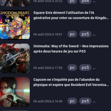
pc
ps4
06 août 2026 à 20:22
xbox one
Square Enix dément l’utilisation de l’IA
générative pour créer sa couverture de Kingdom
Hearts Collection
pc
ps5
06 août 2026 à 18:01
xbox series
Onimusha: Way of the Sword – Nos impressions
switch 2
après deux heures de jeu sur PS5
pc
ps5
06 août 2026 à 17:00
xbox series
Capcom ne s’inquiète pas de l’abandon du
switch 2
physique et espère que Resident Evil Veronica
imitera Requiem pour dynamiser la série
pc
ps5
06 août 2026 à 16:40
xbox series