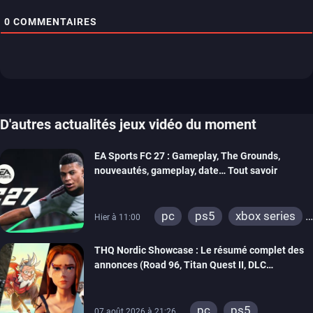
0
COMMENTAIRES
D'autres actualités jeux vidéo du moment
EA Sports FC 27 : Gameplay, The Grounds,
nouveautés, gameplay, date… Tout savoir
pc
ps5
xbox series
Hier à 11:00
switch 2
THQ Nordic Showcase : Le résumé complet des
annonces (Road 96, Titan Quest II, DLC
REANIMAL…)
pc
ps5
07 août 2026 à 21:26