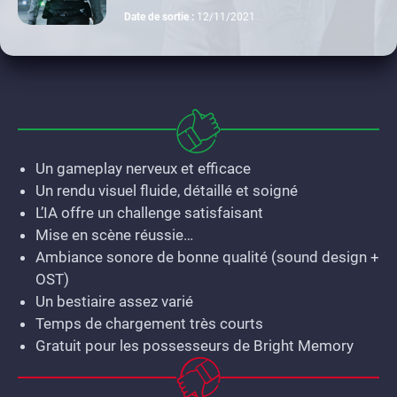
switch
xbox one
Date de sortie :
12/11/2021
Un gameplay nerveux et efficace
Un rendu visuel fluide, détaillé et soigné
L’IA offre un challenge satisfaisant
Mise en scène réussie…
Ambiance sonore de bonne qualité (sound design +
OST)
Un bestiaire assez varié
Temps de chargement très courts
Gratuit pour les possesseurs de Bright Memory