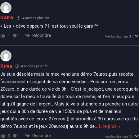
KARA
4 années plus tôt
« Les » développeurs ? Il est tout seul le gars ^^
Répondre
1
Voir les réponses
(3)
Krma
4 années plus tôt
Je suis désolée mais le mec vend une démo 7euros.puis récolte
financement et argent de sa démo vendus.. Puis sort un jeux a
20euro, d une durée de vie de 3h… C’est le jackpot, une escroquerie
dorée car le mec a travaillé dur tous de même, et t’en mieux pour
lui qu’il gagne de l argent. Mais je vais attendre ou prendre un autre
jeux qui a 30h de durée de vie 1500% de plus et de meilleur
qualités.avec ce jeux a 27euros (j ai arrondis à 30 euros,vue que la
démo 7euros et le jeux 20euros)j aurais 9h de
…
Lire plus »
Répondre
0
Voir les réponses
(1)