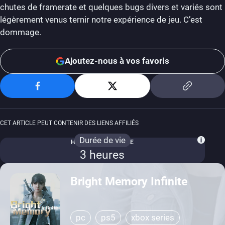
chutes de framerate et quelques bugs divers et variés sont
légèrement venus ternir notre expérience de jeu. C’est
dommage.
Ajoutez-nous à vos favoris
CET ARTICLE PEUT CONTENIR DES LIENS AFFILIÉS
Durée de vie
HISTOIRE PRINCIPALE
3 heures
Bright Memory Infinite
pc
ps5
xbox series