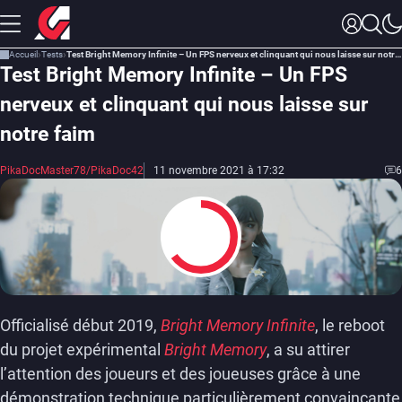
Accueil
Tests
Test Bright Memory Infinite – Un FPS nerveux et clinquant qui nous laisse sur notre faim
Test Bright Memory Infinite – Un FPS
nerveux et clinquant qui nous laisse sur
notre faim
PikaDocMaster78/PikaDoc42
11 novembre 2021 à 17:32
6
6.5
Officialisé début 2019,
Bright Memory Infinite
, le reboot
du projet expérimental
Bright Memory
, a su attirer
l’attention des joueurs et des joueuses grâce à une
démonstration technique particulièrement convaincante