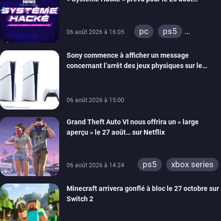
prochain, tandis que Les Simpson ont fait leur
retour
pc
ps5
06 août 2026 à 16:05
xbox series
Sony commence à afficher un message
switch
ios
concernant l’arrêt des jeux physiques sur le
android
ps4
carton des PlayStation 5
xbox one
switch 2
06 août 2026 à 15:00
Grand Theft Auto VI nous offrira un « large
aperçu » le 27 août… sur Netflix
ps5
xbox series
06 août 2026 à 14:24
Minecraft arrivera gonflé à bloc le 27 octobre sur
Switch 2