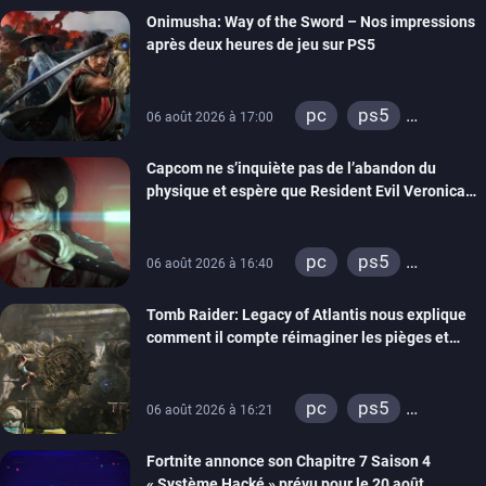
Onimusha: Way of the Sword – Nos impressions
switch 2
après deux heures de jeu sur PS5
pc
ps5
06 août 2026 à 17:00
xbox series
Capcom ne s’inquiète pas de l’abandon du
switch 2
physique et espère que Resident Evil Veronica
imitera Requiem pour dynamiser la série
pc
ps5
06 août 2026 à 16:40
xbox series
Tomb Raider: Legacy of Atlantis nous explique
switch 2
comment il compte réimaginer les pièges et
énigmes dans une nouvelle vidéo des coulisses
de développement
pc
ps5
06 août 2026 à 16:21
xbox series
Fortnite annonce son Chapitre 7 Saison 4
switch 2
« Système Hacké » prévu pour le 20 août