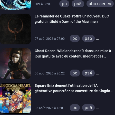
pc
ps5
xbox series
Hier à 08:00
Le remaster de Quake s’offre un nouveau DLC
gratuit intitulé « Dawn of the Machine »
pc
ps5
07 août 2026 à 07:00
xbox series
Ghost Recon: Wildlands renaît dans une mise à
switch
ps4
jour gratuite avec du contenu inédit et des
xbox one
visuels améliorés
nintendo 64
pc
ps4
06 août 2026 à 20:22
xbox one
Square Enix dément l’utilisation de l’IA
générative pour créer sa couverture de Kingdom
Hearts Collection
pc
ps5
06 août 2026 à 18:01
xbox series