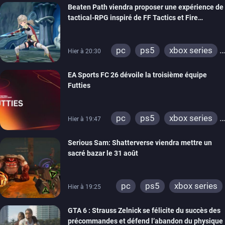
Beaten Path viendra proposer une expérience de
xbox one
tactical-RPG inspiré de FF Tactics et Fire
Emblem
pc
ps5
xbox series
Hier à 20:30
switch
EA Sports FC 26 dévoile la troisième équipe
Futties
pc
ps5
xbox series
Hier à 19:47
switch
ps4
Serious Sam: Shatterverse viendra mettre un
xbox one
switch 2
sacré bazar le 31 août
pc
ps5
xbox series
Hier à 19:25
GTA 6 : Strauss Zelnick se félicite du succès des
précommandes et défend l’abandon du physique