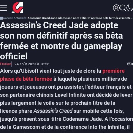
Accueil
Actualités
Assassin’s Creed Jade adopte son nom définitif après sa bêta fermée et montre du gameplay officiel
Assassin’s Creed Jade adopte
son nom définitif après sa bêta
fermée et montre du gameplay
officiel
Florian
24 août 2023 à 16:56
0
Alors qu’Ubisoft vient tout juste de clore la
première
phase de bêta fermée
à laquelle plusieurs milliers de
joueurs et joueuses ont pu assister, l’éditeur français et
son partenaire chinois Level Infinite ont décidé de lever
plus largement le voile sur le prochain titre de la
licence phare
Assassin’s Creed
sur mobile cette fois,
jusqu’à présent sous-titré Codename Jade. A l’occasion
de la Gamescom et de la conférence Into the Infinite, il