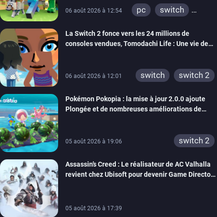
pc
switch
06 août 2026 à 12:54
ps4
ps vita
La Switch 2 fonce vers les 24 millions de
xbox one
wiiu
consoles vendues, Tomodachi Life : Une vie de
3ds
ps3
rêve dépasse aujourd’hui les 8 millions
xbox 360
switch 2
switch
switch 2
06 août 2026 à 12:01
Pokémon Pokopia : la mise à jour 2.0.0 ajoute
Plongée et de nombreuses améliorations de
confort
switch 2
05 août 2026 à 19:06
Assassin’s Creed : Le réalisateur de AC Valhalla
revient chez Ubisoft pour devenir Game Director
de la marque
05 août 2026 à 17:39