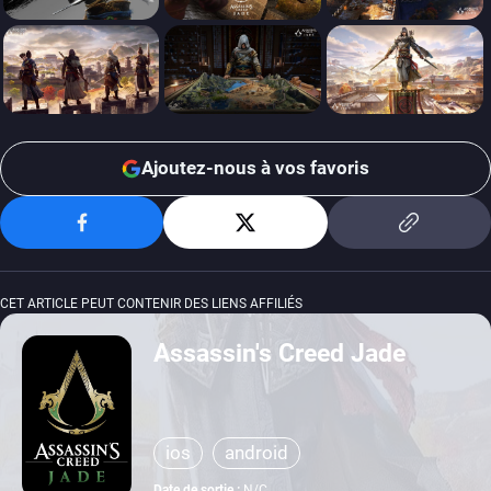
Ajoutez-nous à vos favoris
CET ARTICLE PEUT CONTENIR DES LIENS AFFILIÉS
Assassin's Creed Jade
ios
android
Date de sortie :
N/C