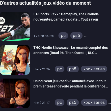
D'autres actualités jeux vidéo du moment
EA Sports FC 27 : Gameplay, The Grounds,
nouveautés, gameplay, date… Tout savoir
pc
ps5
Il y a 20 heures
xbox series
switch 2
THQ Nordic Showcase : Le résumé complet des
annonces (Road 96, Titan Quest II, DLC
REANIMAL…)
pc
ps5
xbox series
Hier à 21:26
switch
stadia
ps4
Un nouveau jeu Road 96 annoncé avec un tout
xbox one
switch 2
premier teaser dévoilé pendant la conférence
THQ Nordic
pc
ps5
xbox series
Hier à 21:17
switch
stadia
ps4