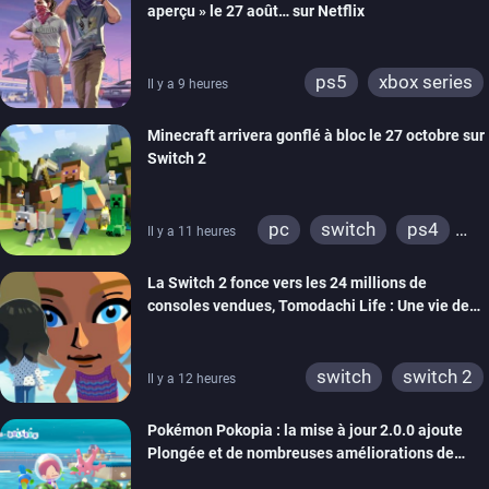
aperçu » le 27 août… sur Netflix
ps5
xbox series
Il y a 9 heures
Minecraft arrivera gonflé à bloc le 27 octobre sur
Switch 2
pc
switch
ps4
Il y a 11 heures
ps vita
xbox one
La Switch 2 fonce vers les 24 millions de
wiiu
3ds
ps3
consoles vendues, Tomodachi Life : Une vie de
xbox 360
switch 2
rêve dépasse aujourd’hui les 8 millions
switch
switch 2
Il y a 12 heures
Pokémon Pokopia : la mise à jour 2.0.0 ajoute
Plongée et de nombreuses améliorations de
confort