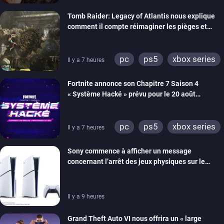
switch 2
Tomb Raider: Legacy of Atlantis nous explique
comment il compte réimaginer les pièges et
énigmes dans une nouvelle vidéo des coulisses
de développement
pc
ps5
xbox series
Il y a 7 heures
switch 2
Fortnite annonce son Chapitre 7 Saison 4
« Système Hacké » prévu pour le 20 août
prochain, tandis que Les Simpson ont fait leur
retour
pc
ps5
xbox series
Il y a 7 heures
switch
ios
android
Sony commence à afficher un message
ps4
xbox one
concernant l’arrêt des jeux physiques sur le
switch 2
carton des PlayStation 5
Il y a 9 heures
Grand Theft Auto VI nous offrira un « large