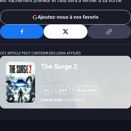
est vachement preneur et cela sera à vérifier à sa sortie.
Ajoutez-nous à vos favoris
CET ARTICLE PEUT CONTENIR DES LIENS AFFILIÉS
The Surge 2
pc
ps4
xbox one
Date de sortie :
24/09/2019