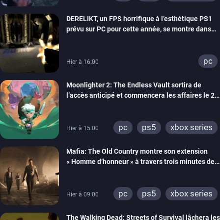
DERELIKT, un FPS horrifique à l’esthétique PS1
prévu sur PC pour cette année, se montre dans
un trailer de gameplay
pc
Hier à 16:00
Moonlighter 2: The Endless Vault sortira de
l’accès anticipé et commencera les affaires le 2
septembre
pc
ps5
xbox series
Hier à 15:00
Mafia: The Old Country montre son extension
« Homme d’honneur » à travers trois minutes de
gameplay commenté
pc
ps5
xbox series
Hier à 09:00
The Walking Dead: Streets of Survival lâchera les