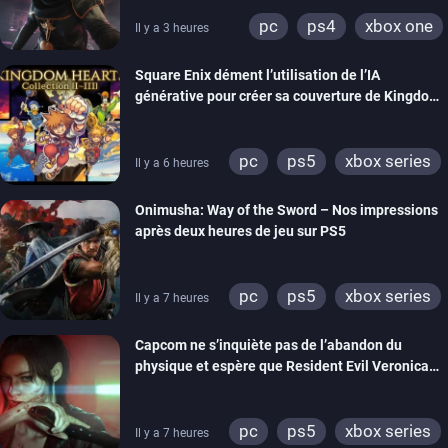
pc
ps4
xbox one
Il y a 3 heures
Square Enix dément l’utilisation de l’IA
générative pour créer sa couverture de Kingdom
Hearts Collection
pc
ps5
xbox series
Il y a 6 heures
switch 2
Onimusha: Way of the Sword – Nos impressions
après deux heures de jeu sur PS5
pc
ps5
xbox series
Il y a 7 heures
switch 2
Capcom ne s’inquiète pas de l’abandon du
physique et espère que Resident Evil Veronica
imitera Requiem pour dynamiser la série
pc
ps5
xbox series
Il y a 7 heures