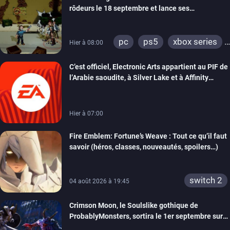
rôdeurs le 18 septembre et lance ses
précommandes
pc
ps5
xbox series
Hier à 08:00
switch
switch 2
C’est officiel, Electronic Arts appartient au PIF de
l’Arabie saoudite, à Silver Lake et à Affinity
Partners
Hier à 07:00
Fire Emblem: Fortune’s Weave : Tout ce qu’il faut
savoir (héros, classes, nouveautés, spoilers…)
switch 2
04 août 2026 à 19:45
Crimson Moon, le Soulslike gothique de
ProbablyMonsters, sortira le 1er septembre sur
PC, PS5 et Xbox Series