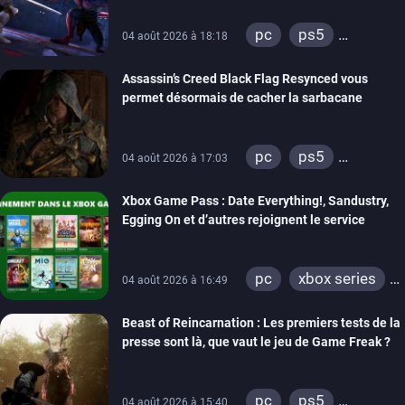
pc
ps5
04 août 2026 à 18:18
xbox series
Assassin’s Creed Black Flag Resynced vous
permet désormais de cacher la sarbacane
pc
ps5
04 août 2026 à 17:03
xbox series
Xbox Game Pass : Date Everything!, Sandustry,
Egging On et d’autres rejoignent le service
pc
xbox series
04 août 2026 à 16:49
xbox one
Beast of Reincarnation : Les premiers tests de la
presse sont là, que vaut le jeu de Game Freak ?
pc
ps5
04 août 2026 à 15:40