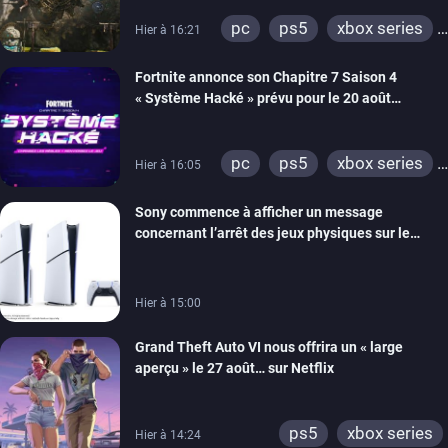
de développement
pc
ps5
xbox series
Hier à 16:21
switch 2
Fortnite annonce son Chapitre 7 Saison 4
« Système Hacké » prévu pour le 20 août
prochain, tandis que Les Simpson ont fait leur
retour
pc
ps5
xbox series
Hier à 16:05
switch
ios
android
Sony commence à afficher un message
ps4
xbox one
concernant l’arrêt des jeux physiques sur le
switch 2
carton des PlayStation 5
Hier à 15:00
Grand Theft Auto VI nous offrira un « large
aperçu » le 27 août… sur Netflix
ps5
xbox series
Hier à 14:24