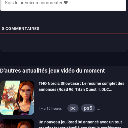
0
COMMENTAIRES
D'autres actualités jeux vidéo du moment
THQ Nordic Showcase : Le résumé complet des
annonces (Road 96, Titan Quest II, DLC
REANIMAL…)
pc
ps5
Il y a 10 heures
xbox series
switch
Un nouveau jeu Road 96 annoncé avec un tout
stadia
ps4