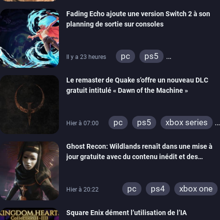
Fading Echo ajoute une version Switch 2 à son
planning de sortie sur consoles
pc
ps5
Il y a 23 heures
xbox series
Le remaster de Quake s’offre un nouveau DLC
gratuit intitulé « Dawn of the Machine »
pc
ps5
xbox series
Hier à 07:00
switch
ps4
Ghost Recon: Wildlands renaît dans une mise à
xbox one
nintendo 64
jour gratuite avec du contenu inédit et des
visuels améliorés
pc
ps4
xbox one
Hier à 20:22
Square Enix dément l’utilisation de l’IA