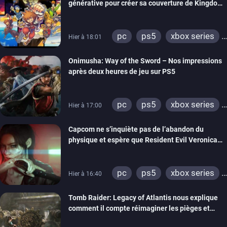
générative pour créer sa couverture de Kingdom
Hearts Collection
pc
ps5
xbox series
Hier à 18:01
switch 2
Onimusha: Way of the Sword – Nos impressions
après deux heures de jeu sur PS5
pc
ps5
xbox series
Hier à 17:00
switch 2
Capcom ne s’inquiète pas de l’abandon du
physique et espère que Resident Evil Veronica
imitera Requiem pour dynamiser la série
pc
ps5
xbox series
Hier à 16:40
switch 2
Tomb Raider: Legacy of Atlantis nous explique
comment il compte réimaginer les pièges et
énigmes dans une nouvelle vidéo des coulisses