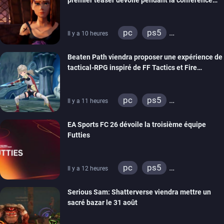
premier teaser dévoilé pendant la conférence
xbox one
switch 2
THQ Nordic
pc
ps5
Il y a 10 heures
xbox series
switch
Beaten Path viendra proposer une expérience de
stadia
ps4
tactical-RPG inspiré de FF Tactics et Fire
xbox one
Emblem
pc
ps5
Il y a 11 heures
xbox series
switch
EA Sports FC 26 dévoile la troisième équipe
Futties
pc
ps5
Il y a 12 heures
xbox series
switch
Serious Sam: Shatterverse viendra mettre un
ps4
xbox one
sacré bazar le 31 août
switch 2