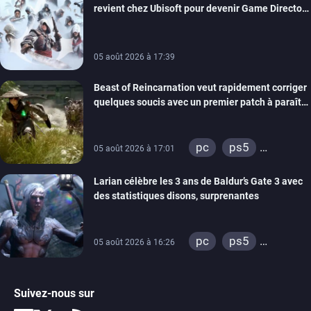
revient chez Ubisoft pour devenir Game Director
de la marque
05 août 2026 à 17:39
Beast of Reincarnation veut rapidement corriger
quelques soucis avec un premier patch à paraître
bientôt
pc
ps5
05 août 2026 à 17:01
xbox series
Larian célèbre les 3 ans de Baldur’s Gate 3 avec
des statistiques disons, surprenantes
pc
ps5
05 août 2026 à 16:26
xbox series
Suivez-nous sur