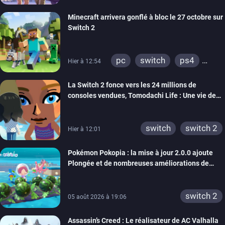
Minecraft arrivera gonflé à bloc le 27 octobre sur
Switch 2
pc
switch
ps4
Hier à 12:54
ps vita
xbox one
La Switch 2 fonce vers les 24 millions de
wiiu
3ds
ps3
consoles vendues, Tomodachi Life : Une vie de
xbox 360
switch 2
rêve dépasse aujourd’hui les 8 millions
switch
switch 2
Hier à 12:01
Pokémon Pokopia : la mise à jour 2.0.0 ajoute
Plongée et de nombreuses améliorations de
confort
switch 2
05 août 2026 à 19:06
Assassin’s Creed : Le réalisateur de AC Valhalla