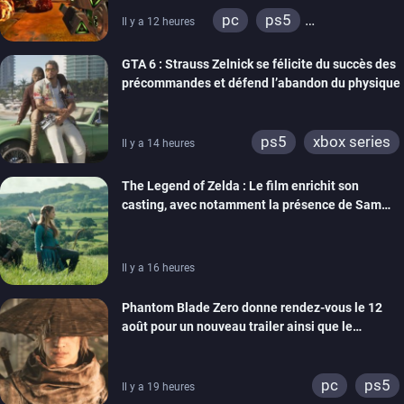
pc
ps5
Il y a 12 heures
xbox series
GTA 6 : Strauss Zelnick se félicite du succès des
précommandes et défend l’abandon du physique
ps5
xbox series
Il y a 14 heures
The Legend of Zelda : Le film enrichit son
casting, avec notamment la présence de Sam
Neill
Il y a 16 heures
Phantom Blade Zero donne rendez-vous le 12
août pour un nouveau trailer ainsi que le
lancement des précommandes
pc
ps5
Il y a 19 heures