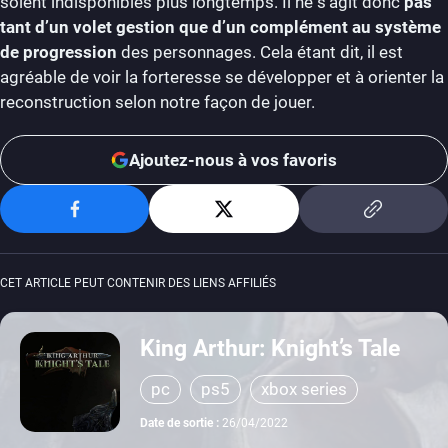
soient indisponibles plus longtemps. Il ne s’agit donc
pas
tant d’un volet gestion que d’un complément au système
de progression
des personnages. Cela étant dit, il est
agréable de voir la forteresse se développer et à orienter la
reconstruction selon notre façon de jouer.
Ajoutez-nous à vos favoris
CET ARTICLE PEUT CONTENIR DES LIENS AFFILIÉS
King Arthur: Knight’s Tale
pc
ps5
xbox series
Date de sortie :
26/04/2022