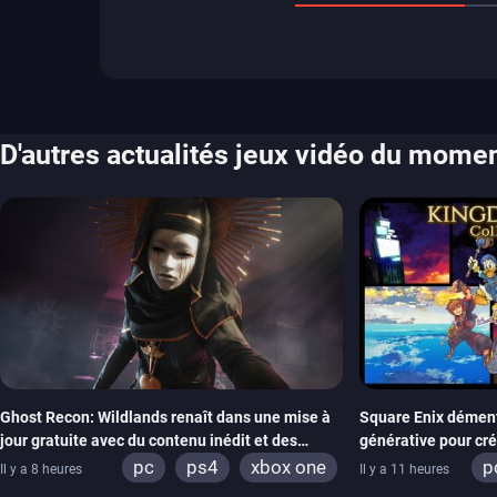
D'autres actualités jeux vidéo du mome
Ghost Recon: Wildlands renaît dans une mise à
Square Enix dément l
jour gratuite avec du contenu inédit et des
générative pour cr
visuels améliorés
Hearts Collection
pc
ps4
xbox one
p
Il y a 8 heures
Il y a 11 heures