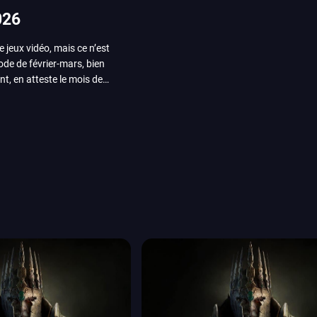
026
e jeux vidéo, mais ce n’est
iode de février-mars, bien
nt, en atteste le mois de
ui arrivera en août 2026.
ou les productions plus
System Works avec Marvel
reak sait faire autre
amescom, avec Star Wars,
orties jeux vidéo de août
de juin. Vous trouverez