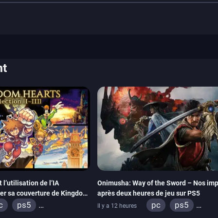
nt
’utilisation de l’IA
Onimusha: Way of the Sword – Nos imp
éer sa couverture de Kingdom
après deux heures de jeu sur PS5
c
ps5
pc
ps5
Il y a 12 heures