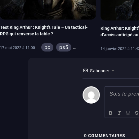
Test King Arthur : Knight’s Tale – Un tactical-
King Arthur: Knight’
RPG qui renverse la table ?
d’accès anticipé au
pc
ps5
17 mai 2022 à 11:00
14 janvier 2022 à 11:4
xbox series
S'abonner
0
COMMENTAIRES