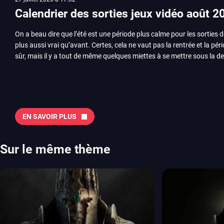
Calendrier des sorties jeux vidéo août 2
On a beau dire que l’été est une période plus calme pour les sorties d
plus aussi vrai qu’avant. Certes, cela ne vaut pas la rentrée et la pér
sûr, mais il y a tout de même quelques miettes à se mettre sous la de
juillet avec Assassin’s Creed et Splatoon. Voyons ensemble tout ce q
Quelles sont les sorties à retenir en août 2026 ? Avant de vous lister jeu par jeu, découvrez
notre sélection en vidéo, qui revient sur les titres à ne pas manquer 
majeures. On pense évidemment au nouveau jeu de combat de Arc 
Tokon ou encore Beast of Reincarnation, qui nous montre que Game F
EN SAVOIR PLUS
chose d’ambitieux que Pokémon. On n’oubliera pas la période de G
Plague Tale et Metal Gear Solid qui seront là. La liste de toutes les s
2026 Vous trouverez ici tous les jeux majeurs qui sortiront au mois 
Sur le même thème
aussi les jeux de ce mois dans notre page dédiée…