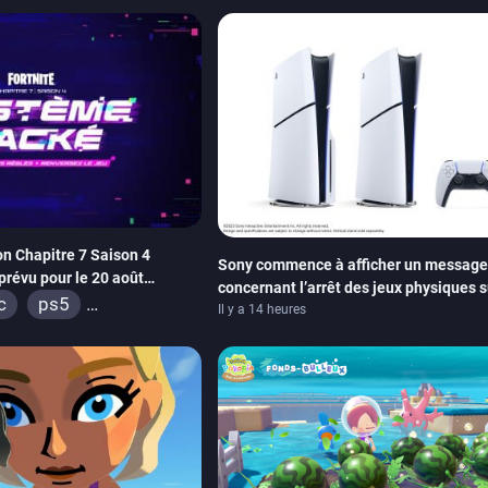
box series
switch 2
xbox series
sw
on Chapitre 7 Saison 4
Sony commence à afficher un message
prévu pour le 20 août
concernant l’arrêt des jeux physiques s
e Les Simpson ont fait leur
c
ps5
carton des PlayStation 5
Il y a 14 heures
box series
switch
os
android
ps4
box one
switch 2