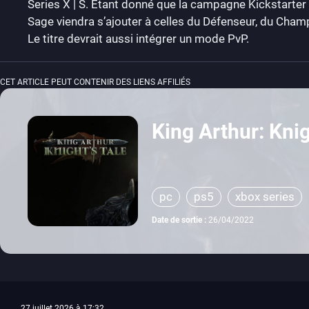
Series X | S. Etant donné que la campagne Kickstarter 
Sage viendra s’ajouter à celles du Défenseur, du Champio
Le titre devrait aussi intégrer un mode PvP.
CET ARTICLE PEUT CONTENIR DES LIENS AFFILIÉS
King Arthur: Knig
pc
ps5
xbox series
Date de sortie :
26/04/2022
27 juillet 2026 à 17:32