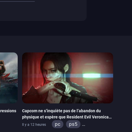
ressions
Capcom ne s’inquiète pas de l’abandon du
physique et espère que Resident Evil Veronica
imitera Requiem pour dynamiser la série
pc
ps5
Il y a 12 heures