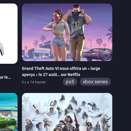
itch 2
xbox series
switch 2
Grand Theft Auto VI nous offrira un « large
aperçu » le 27 août… sur Netflix
ur le
ps5
xbox series
Il y a 14 heures