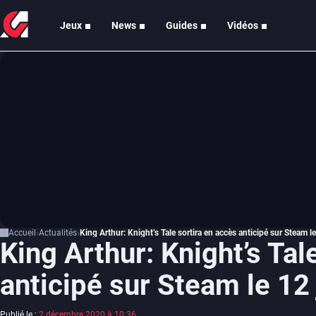
Jeux
News
Guides
Vidéos
Accueil
Actualités
King Arthur: Knight’s Tale sortira en accès anticipé sur Steam l
King Arthur: Knight’s Tal
anticipé sur Steam le 12
Publié le :
2 décembre 2020 à 10:36