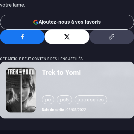
votre lame.
Ajoutez-nous à vos favoris
CET ARTICLE PEUT CONTENIR DES LIENS AFFILIÉS
Trek to Yomi
pc
ps5
xbox series
switch
ps4
xbox one
Date de sortie :
05/05/2022