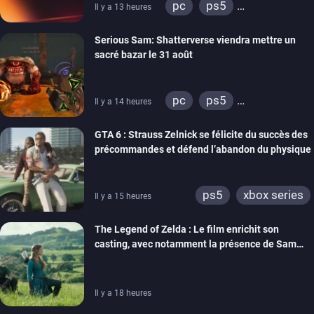
pc
ps5
Il y a 13 heures
xbox series
switch
Serious Sam: Shatterverse viendra mettre un
ps4
xbox one
sacré bazar le 31 août
switch 2
pc
ps5
Il y a 14 heures
xbox series
GTA 6 : Strauss Zelnick se félicite du succès des
précommandes et défend l’abandon du physique
ps5
xbox series
Il y a 15 heures
The Legend of Zelda : Le film enrichit son
casting, avec notamment la présence de Sam
Neill
Il y a 18 heures