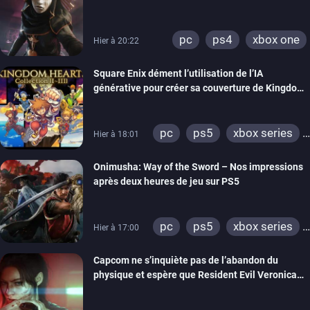
visuels améliorés
pc
ps4
xbox one
Hier à 20:22
Square Enix dément l’utilisation de l’IA
générative pour créer sa couverture de Kingdom
Hearts Collection
pc
ps5
xbox series
Hier à 18:01
switch 2
Onimusha: Way of the Sword – Nos impressions
après deux heures de jeu sur PS5
pc
ps5
xbox series
Hier à 17:00
switch 2
Capcom ne s’inquiète pas de l’abandon du
physique et espère que Resident Evil Veronica
imitera Requiem pour dynamiser la série