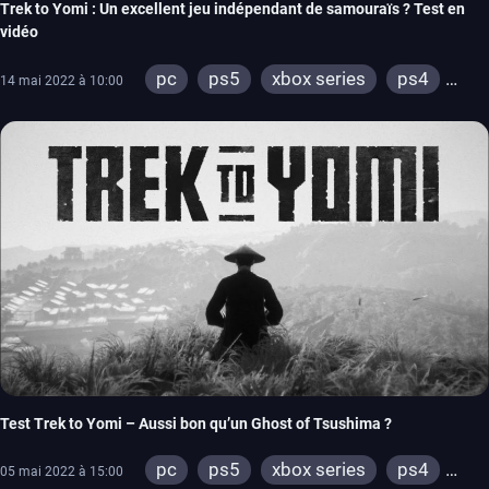
Trek to Yomi : Un excellent jeu indépendant de samouraïs ? Test en
vidéo
pc
ps5
xbox series
ps4
14 mai 2022 à 10:00
xbox one
Test Trek to Yomi – Aussi bon qu’un Ghost of Tsushima ?
pc
ps5
xbox series
ps4
05 mai 2022 à 15:00