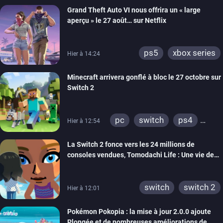
Grand Theft Auto VI nous offrira un « large
aperçu » le 27 août… sur Netflix
ps5
xbox series
Hier à 14:24
Minecraft arrivera gonflé à bloc le 27 octobre sur
Switch 2
pc
switch
ps4
Hier à 12:54
ps vita
xbox one
La Switch 2 fonce vers les 24 millions de
wiiu
3ds
ps3
consoles vendues, Tomodachi Life : Une vie de
xbox 360
switch 2
rêve dépasse aujourd’hui les 8 millions
switch
switch 2
Hier à 12:01
Pokémon Pokopia : la mise à jour 2.0.0 ajoute
Plongée et de nombreuses améliorations de