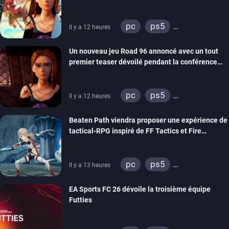
REANIMAL…)
pc
ps5
Il y a 12 heures
xbox series
switch
Un nouveau jeu Road 96 annoncé avec un tout
stadia
ps4
premier teaser dévoilé pendant la conférence
xbox one
switch 2
THQ Nordic
pc
ps5
Il y a 12 heures
xbox series
switch
Beaten Path viendra proposer une expérience de
stadia
ps4
tactical-RPG inspiré de FF Tactics et Fire
xbox one
Emblem
pc
ps5
Il y a 13 heures
xbox series
switch
EA Sports FC 26 dévoile la troisième équipe
Futties