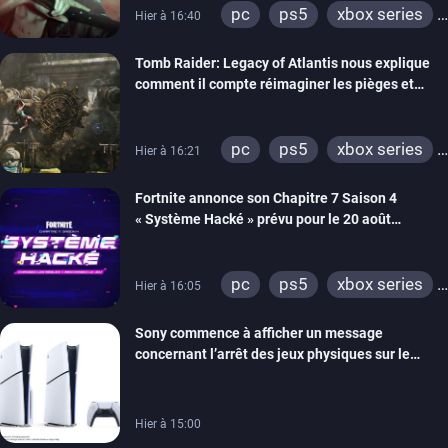
pc
ps5
xbox series
Hier à 16:40
switch 2
Tomb Raider: Legacy of Atlantis nous explique
comment il compte réimaginer les pièges et
énigmes dans une nouvelle vidéo des coulisses
de développement
pc
ps5
xbox series
Hier à 16:21
switch 2
Fortnite annonce son Chapitre 7 Saison 4
« Système Hacké » prévu pour le 20 août
prochain, tandis que Les Simpson ont fait leur
retour
pc
ps5
xbox series
Hier à 16:05
switch
ios
android
Sony commence à afficher un message
ps4
xbox one
concernant l’arrêt des jeux physiques sur le
switch 2
carton des PlayStation 5
Hier à 15:00