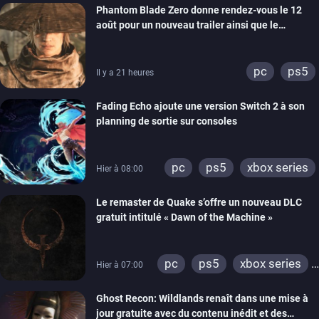
Phantom Blade Zero donne rendez-vous le 12
août pour un nouveau trailer ainsi que le
lancement des précommandes
pc
ps5
Il y a 21 heures
Fading Echo ajoute une version Switch 2 à son
planning de sortie sur consoles
pc
ps5
xbox series
Hier à 08:00
Le remaster de Quake s’offre un nouveau DLC
gratuit intitulé « Dawn of the Machine »
pc
ps5
xbox series
Hier à 07:00
switch
ps4
Ghost Recon: Wildlands renaît dans une mise à
xbox one
nintendo 64
jour gratuite avec du contenu inédit et des