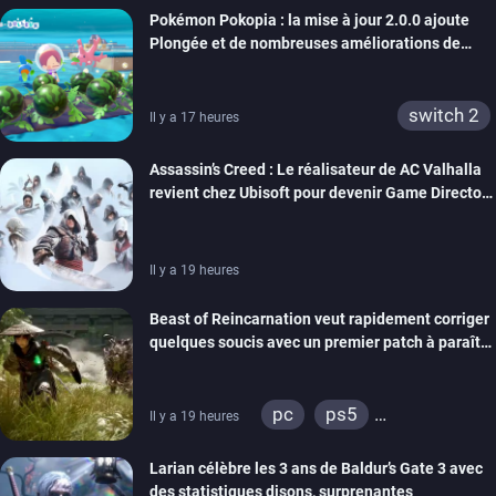
Pokémon Pokopia : la mise à jour 2.0.0 ajoute
Plongée et de nombreuses améliorations de
confort
switch 2
Il y a 17 heures
Assassin’s Creed : Le réalisateur de AC Valhalla
revient chez Ubisoft pour devenir Game Director
de la marque
Il y a 19 heures
Beast of Reincarnation veut rapidement corriger
quelques soucis avec un premier patch à paraître
bientôt
pc
ps5
Il y a 19 heures
xbox series
Larian célèbre les 3 ans de Baldur’s Gate 3 avec
des statistiques disons, surprenantes