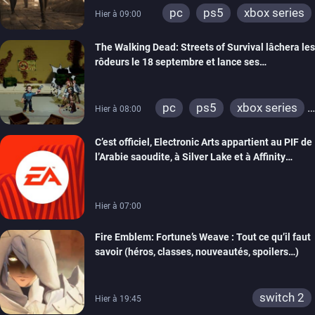
pc
ps5
xbox series
Hier à 09:00
The Walking Dead: Streets of Survival lâchera les
rôdeurs le 18 septembre et lance ses
précommandes
pc
ps5
xbox series
Hier à 08:00
switch
switch 2
C’est officiel, Electronic Arts appartient au PIF de
l’Arabie saoudite, à Silver Lake et à Affinity
Partners
Hier à 07:00
Fire Emblem: Fortune’s Weave : Tout ce qu’il faut
savoir (héros, classes, nouveautés, spoilers…)
switch 2
Hier à 19:45