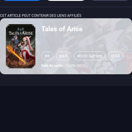
CET ARTICLE PEUT CONTENIR DES LIENS AFFILIÉS
Tales of Arise
pc
ps5
xbox series
ps4
xbox one
switch 2
Date de sortie :
10/09/2021