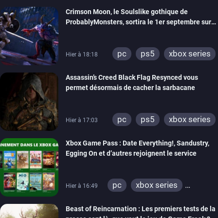
Crimson Moon, le Soulslike gothique de
ProbablyMonsters, sortira le 1er septembre sur
PC, PS5 et Xbox Series
pc
ps5
xbox series
Hier à 18:18
Assassin’s Creed Black Flag Resynced vous
permet désormais de cacher la sarbacane
pc
ps5
xbox series
Hier à 17:03
Xbox Game Pass : Date Everything!, Sandustry,
Egging On et d’autres rejoignent le service
pc
xbox series
Hier à 16:49
xbox one
Beast of Reincarnation : Les premiers tests de la