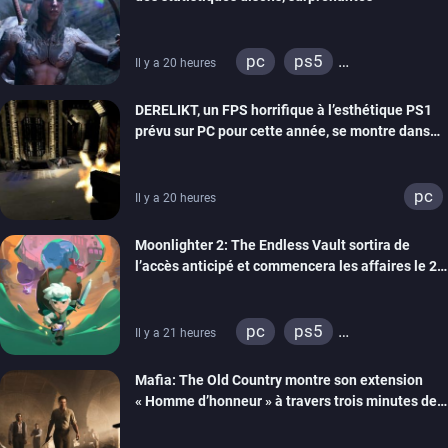
pc
ps5
Il y a 20 heures
xbox series
DERELIKT, un FPS horrifique à l’esthétique PS1
prévu sur PC pour cette année, se montre dans
un trailer de gameplay
pc
Il y a 20 heures
Moonlighter 2: The Endless Vault sortira de
l’accès anticipé et commencera les affaires le 2
septembre
pc
ps5
Il y a 21 heures
xbox series
Mafia: The Old Country montre son extension
« Homme d’honneur » à travers trois minutes de
gameplay commenté