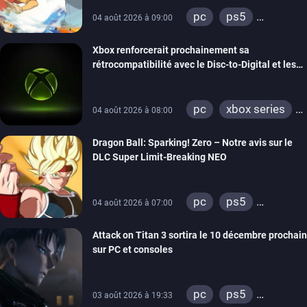
pc
ps5
04 août 2026 à 09:00
xbox series
Xbox renforcerait prochainement sa
switch
switch 2
rétrocompatibilité avec le Disc-to-Digital et les
portages de jeux Xbox 360 sur PC
pc
xbox series
04 août 2026 à 08:00
xbox one
Dragon Ball: Sparking! Zero – Notre avis sur le
xbox 360
DLC Super Limit-Breaking NEO
pc
ps5
04 août 2026 à 07:00
xbox series
Attack on Titan 3 sortira le 10 décembre prochain
sur PC et consoles
pc
ps5
03 août 2026 à 19:33