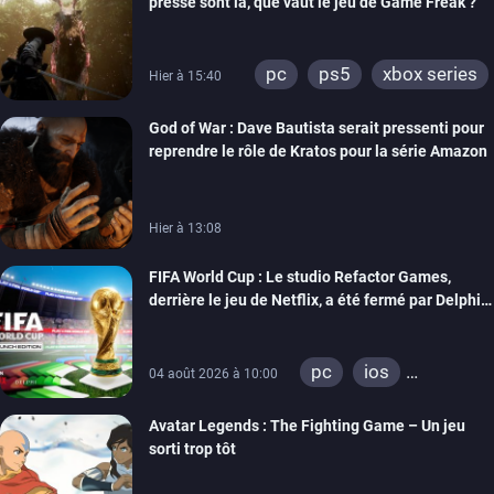
presse sont là, que vaut le jeu de Game Freak ?
pc
ps5
xbox series
Hier à 15:40
God of War : Dave Bautista serait pressenti pour
reprendre le rôle de Kratos pour la série Amazon
Hier à 13:08
FIFA World Cup : Le studio Refactor Games,
derrière le jeu de Netflix, a été fermé par Delphi
Interactive
pc
ios
04 août 2026 à 10:00
android
Avatar Legends : The Fighting Game – Un jeu
sorti trop tôt