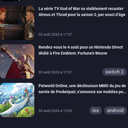
xbox series
La série TV God of War va visiblement recaster
switch 2
Atreus et Thrud pour la saison 2, par souci d’âge
03 août 2026 à 17:37
Rendez-vous le 4 août pour un Nintendo Direct
dédié à Fire Emblem: Fortune’s Weave
switch 2
03 août 2026 à 17:01
Palworld Online, une déclinaison MMO du jeu de
survie de Pocketpair, s’annonce sur mobiles pour
cette année
ios
android
03 août 2026 à 13:03