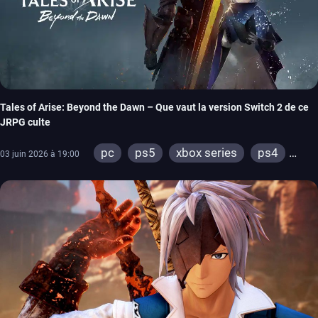
Tales of Arise: Beyond the Dawn – Que vaut la version Switch 2 de ce
JRPG culte
pc
ps5
xbox series
ps4
03 juin 2026 à 19:00
xbox one
switch 2