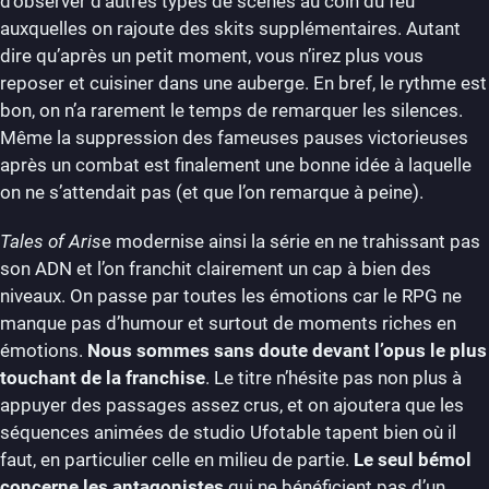
d’observer d’autres types de scènes au coin du feu
auxquelles on rajoute des skits supplémentaires. Autant
dire qu’après un petit moment, vous n’irez plus vous
reposer et cuisiner dans une auberge. En bref, le rythme est
bon, on n’a rarement le temps de remarquer les silences.
Même la suppression des fameuses pauses victorieuses
après un combat est finalement une bonne idée à laquelle
on ne s’attendait pas (et que l’on remarque à peine).
Tales of Aris
e modernise ainsi la série en ne trahissant pas
son ADN et l’on franchit clairement un cap à bien des
niveaux. On passe par toutes les émotions car le RPG ne
manque pas d’humour et surtout de moments riches en
émotions.
Nous sommes sans doute devant l’opus le plus
touchant de la franchise
. Le titre n’hésite pas non plus à
appuyer des passages assez crus, et on ajoutera que les
séquences animées de studio Ufotable tapent bien où il
faut, en particulier celle en milieu de partie.
Le seul bémol
concerne les antagonistes
qui ne bénéficient pas d’un