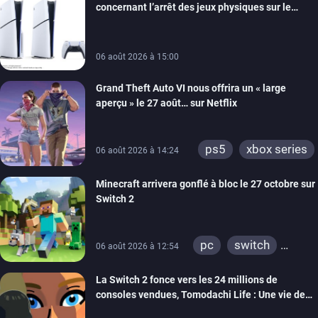
concernant l’arrêt des jeux physiques sur le
android
ps4
carton des PlayStation 5
xbox one
switch 2
06 août 2026 à 15:00
Grand Theft Auto VI nous offrira un « large
aperçu » le 27 août… sur Netflix
ps5
xbox series
06 août 2026 à 14:24
Minecraft arrivera gonflé à bloc le 27 octobre sur
Switch 2
pc
switch
06 août 2026 à 12:54
ps4
ps vita
La Switch 2 fonce vers les 24 millions de
xbox one
wiiu
consoles vendues, Tomodachi Life : Une vie de
3ds
ps3
rêve dépasse aujourd’hui les 8 millions