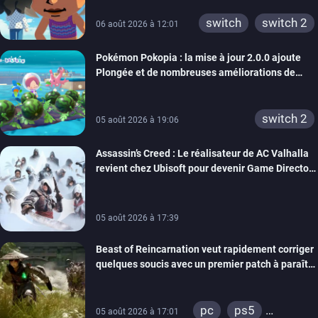
xbox 360
switch 2
switch
switch 2
06 août 2026 à 12:01
Pokémon Pokopia : la mise à jour 2.0.0 ajoute
Plongée et de nombreuses améliorations de
confort
switch 2
05 août 2026 à 19:06
Assassin’s Creed : Le réalisateur de AC Valhalla
revient chez Ubisoft pour devenir Game Director
de la marque
05 août 2026 à 17:39
Beast of Reincarnation veut rapidement corriger
quelques soucis avec un premier patch à paraître
bientôt
pc
ps5
05 août 2026 à 17:01