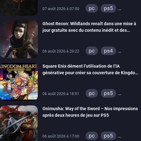
pc
ps5
07 août 2026 à 07:00
xbox series
Ghost Recon: Wildlands renaît dans une mise à
switch
ps4
jour gratuite avec du contenu inédit et des
xbox one
visuels améliorés
nintendo 64
pc
ps4
06 août 2026 à 20:22
xbox one
Square Enix dément l’utilisation de l’IA
générative pour créer sa couverture de Kingdom
Hearts Collection
pc
ps5
06 août 2026 à 18:01
xbox series
Onimusha: Way of the Sword – Nos impressions
switch 2
après deux heures de jeu sur PS5
pc
ps5
06 août 2026 à 17:00