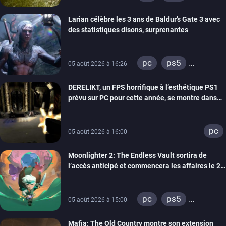
xbox series
Larian célèbre les 3 ans de Baldur’s Gate 3 avec
des statistiques disons, surprenantes
pc
ps5
05 août 2026 à 16:26
xbox series
DERELIKT, un FPS horrifique à l’esthétique PS1
prévu sur PC pour cette année, se montre dans
un trailer de gameplay
pc
05 août 2026 à 16:00
Moonlighter 2: The Endless Vault sortira de
l’accès anticipé et commencera les affaires le 2
septembre
pc
ps5
05 août 2026 à 15:00
xbox series
Mafia: The Old Country montre son extension