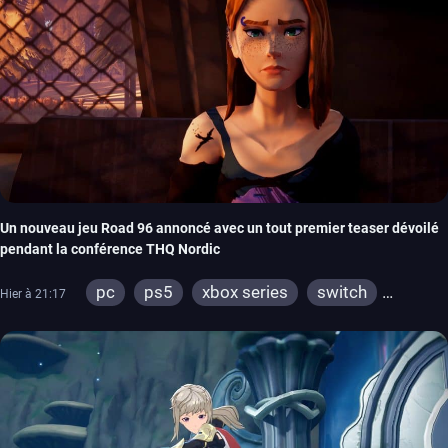
Un nouveau jeu Road 96 annoncé avec un tout premier teaser dévoilé
pendant la conférence THQ Nordic
pc
ps5
xbox series
switch
Hier à 21:17
stadia
ps4
xbox one