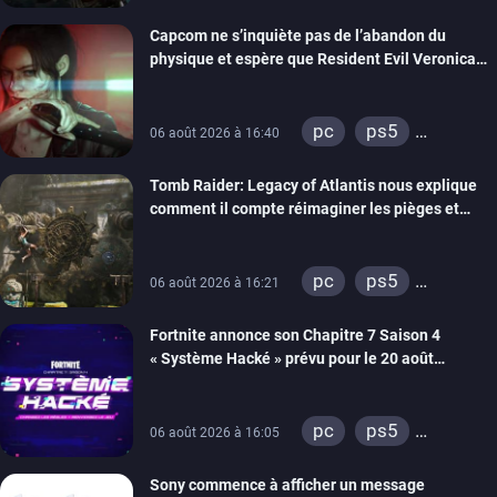
xbox series
Capcom ne s’inquiète pas de l’abandon du
switch 2
physique et espère que Resident Evil Veronica
imitera Requiem pour dynamiser la série
pc
ps5
06 août 2026 à 16:40
xbox series
Tomb Raider: Legacy of Atlantis nous explique
switch 2
comment il compte réimaginer les pièges et
énigmes dans une nouvelle vidéo des coulisses
de développement
pc
ps5
06 août 2026 à 16:21
xbox series
Fortnite annonce son Chapitre 7 Saison 4
switch 2
« Système Hacké » prévu pour le 20 août
prochain, tandis que Les Simpson ont fait leur
retour
pc
ps5
06 août 2026 à 16:05
xbox series
Sony commence à afficher un message
switch
ios