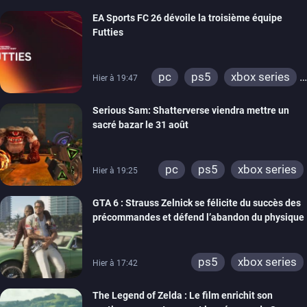
EA Sports FC 26 dévoile la troisième équipe
Futties
pc
ps5
xbox series
Hier à 19:47
switch
ps4
Serious Sam: Shatterverse viendra mettre un
xbox one
switch 2
sacré bazar le 31 août
pc
ps5
xbox series
Hier à 19:25
GTA 6 : Strauss Zelnick se félicite du succès des
précommandes et défend l’abandon du physique
ps5
xbox series
Hier à 17:42
The Legend of Zelda : Le film enrichit son