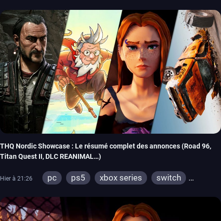
THQ Nordic Showcase : Le résumé complet des annonces (Road 96,
Titan Quest II, DLC REANIMAL…)
pc
ps5
xbox series
switch
Hier à 21:26
stadia
ps4
xbox one
switch 2