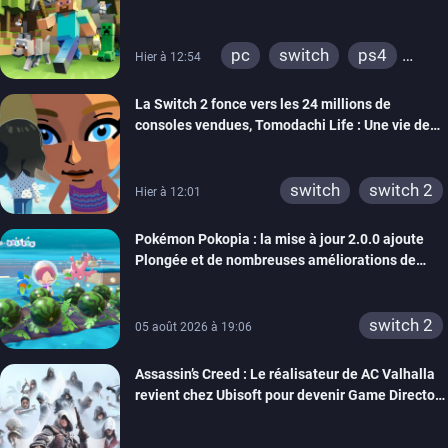
pc
switch
ps4
Hier à 12:54
ps vita
xbox one
La Switch 2 fonce vers les 24 millions de
wiiu
3ds
ps3
consoles vendues, Tomodachi Life : Une vie de
xbox 360
switch 2
rêve dépasse aujourd’hui les 8 millions
switch
switch 2
Hier à 12:01
Pokémon Pokopia : la mise à jour 2.0.0 ajoute
Plongée et de nombreuses améliorations de
confort
switch 2
05 août 2026 à 19:06
Assassin’s Creed : Le réalisateur de AC Valhalla
revient chez Ubisoft pour devenir Game Director
de la marque