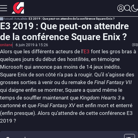
Accueil
Actualités
E3 2019 : Que peut-on attendre de la conférence Square Enix ?
E3 2019 : Que peut-on attendre
de la conférence Square Enix ?
onilane
6 juin 2019 à 15:26
0
Alors que les différents acteurs de l
’E3
font les gros bras à
quelques jours du début des hostilités, en témoigne
Microsoft qui annonce pas moins de 14 jeux inédits.
Square Enix de son côté n’a pas à rougir. Qu’il s’agisse des
grosses sorties à venir ou du remake de
Final Fantasy VII
qui daigne enfin se montrer, Square a quand même le
temps de souffler maintenant que
Kingdom Hearts 3
a
cartonné et que
Final Fantasy XV
est enfin mort et enterré
(enfin presque). Alors qu’attendre de cette conférence E3
2019 ?