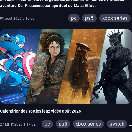
aventure Sci-Fi successeur spirituel de Mass Effect
pc
ps5
xbox series
01 août 2026 à 10:00
Calendrier des sorties jeux vidéo août 2026
pc
ps5
xbox series
switch
27 juillet 2026 à 17:32
ps4
xbox one
switch 2