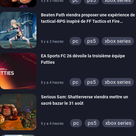
Il y a 3 heures
switch
stadia
ps4
Beaten Path viendra proposer une expérience de
xbox one
tactical-RPG inspiré de FF Tactics et Fire
Emblem
pc
ps5
xbox series
Il y a 3 heures
switch
EA Sports FC 26 dévoile la troisième équipe
Futties
pc
ps5
xbox series
Il y a 4 heures
switch
ps4
Serious Sam: Shatterverse viendra mettre un
xbox one
switch 2
sacré bazar le 31 août
pc
ps5
xbox series
Il y a 4 heures