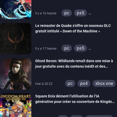
pc
ps5
Il y a 16 heures
xbox series
Le remaster de Quake s’offre un nouveau DLC
gratuit intitulé « Dawn of the Machine »
pc
ps5
Il y a 17 heures
xbox series
switch
Ghost Recon: Wildlands renaît dans une mise à
ps4
xbox one
jour gratuite avec du contenu inédit et des
nintendo 64
visuels améliorés
pc
ps4
xbox one
Hier à 20:22
Square Enix dément l’utilisation de l’IA
générative pour créer sa couverture de Kingdom
Hearts Collection