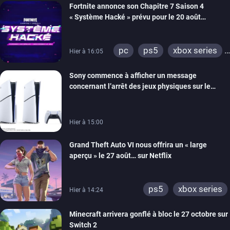
Fortnite annonce son Chapitre 7 Saison 4
« Système Hacké » prévu pour le 20 août
prochain, tandis que Les Simpson ont fait leur
retour
pc
ps5
xbox series
Hier à 16:05
switch
ios
android
Sony commence à afficher un message
ps4
xbox one
concernant l’arrêt des jeux physiques sur le
switch 2
carton des PlayStation 5
Hier à 15:00
Grand Theft Auto VI nous offrira un « large
aperçu » le 27 août… sur Netflix
ps5
xbox series
Hier à 14:24
Minecraft arrivera gonflé à bloc le 27 octobre sur
Switch 2