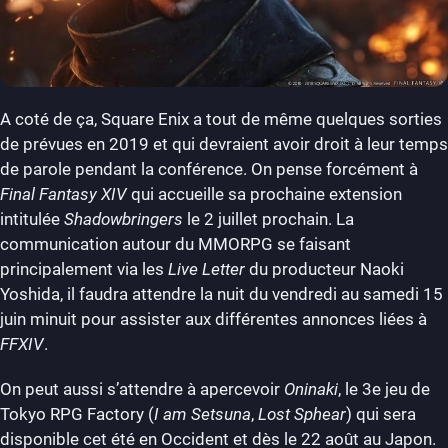
A coté de ça, Square Enix a tout de même quelques sorties
de prévues en 2019 et qui devraient avoir droit à leur temps
de parole pendant la conférence. On pense forcément à
Final Fantasy XIV
qui accueille sa prochaine extension
intitulée
Shadowbringers
le 2 juillet prochain. La
communication autour du MMORPG se faisant
principalement via les
Live Letter
du producteur Naoki
Yoshida, il faudra attendre la nuit du vendredi au samedi 15
juin minuit pour assister aux différentes annonces liées à
FFXIV
.
On peut aussi s’attendre à apercevoir
Oninaki
, le 3e jeu de
Tokyo RPG Factory (
I am Setsuna
,
Lost Sphear
) qui sera
disponible cet été en Occident et dès le 22 août au Japon.