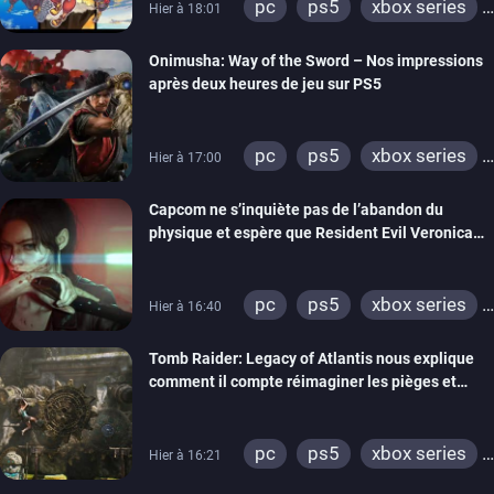
pc
ps5
xbox series
Hier à 18:01
switch 2
Onimusha: Way of the Sword – Nos impressions
après deux heures de jeu sur PS5
pc
ps5
xbox series
Hier à 17:00
switch 2
Capcom ne s’inquiète pas de l’abandon du
physique et espère que Resident Evil Veronica
imitera Requiem pour dynamiser la série
pc
ps5
xbox series
Hier à 16:40
switch 2
Tomb Raider: Legacy of Atlantis nous explique
comment il compte réimaginer les pièges et
énigmes dans une nouvelle vidéo des coulisses
de développement
pc
ps5
xbox series
Hier à 16:21
switch 2