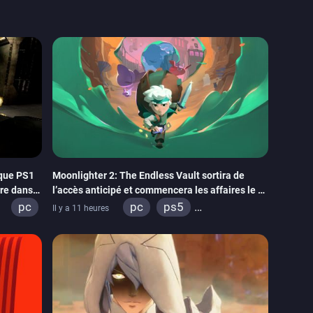
ique PS1
Moonlighter 2: The Endless Vault sortira de
tre dans
l’accès anticipé et commencera les affaires le 2
septembre
pc
pc
ps5
Il y a 11 heures
xbox series