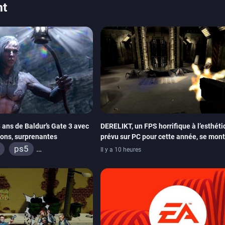
nt
3 ans de Baldur’s Gate 3 avec
DERELIKT, un FPS horrifique à l’esthét
sons, surprenantes
prévu sur PC pour cette année, se mon
un trailer de gameplay
ps5
Il y a 10 heures
ox series