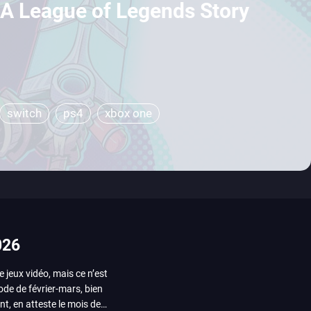
 League of Legends Story
switch
ps4
xbox one
026
e jeux vidéo, mais ce n’est
iode de février-mars, bien
nt, en atteste le mois de