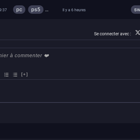
confort
pc
ps5
sw
9:37
Il y a 6 heures
xbox series
switch
ps4
Se connecter avec :
xbox one
[+]