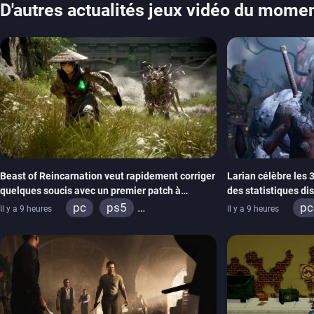
D'autres actualités jeux vidéo du mome
Beast of Reincarnation veut rapidement corriger
Larian célèbre les 
quelques soucis avec un premier patch à
des statistiques di
paraître bientôt
pc
ps5
pc
Il y a 9 heures
Il y a 9 heures
xbox series
xb