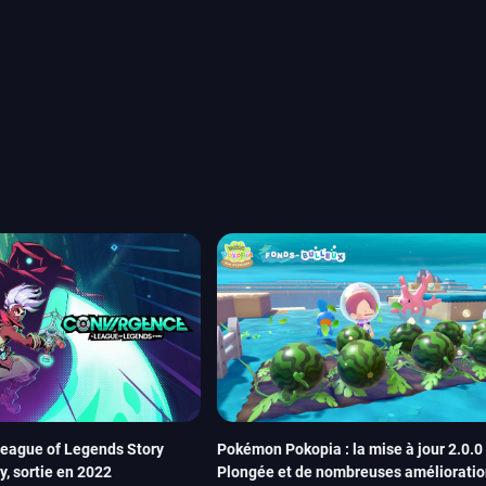
ui arrivera en août 2026.
ou les productions plus
System Works avec Marvel
reak sait faire autre
amescom, avec Star Wars,
orties jeux vidéo de août
de juin. Vous trouverez
ague of Legends Story
Pokémon Pokopia : la mise à jour 2.0.0
, sortie en 2022
Plongée et de nombreuses amélioratio