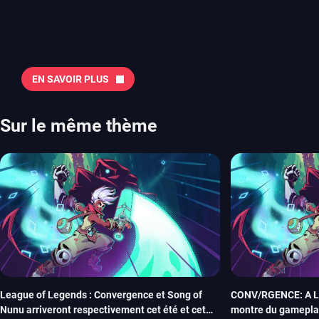
juillet avec Assassin’s Creed et Splatoon. Voyons ensemble tout ce q
Quelles sont les sorties à retenir en août 2026 ? Avant de vous lister jeu par jeu, découvrez
notre sélection en vidéo, qui revient sur les titres à ne pas manquer 
majeures. On pense évidemment au nouveau jeu de combat de Arc 
Tokon ou encore Beast of Reincarnation, qui nous montre que Game F
EN SAVOIR PLUS
chose d’ambitieux que Pokémon. On n’oubliera pas la période de G
Plague Tale et Metal Gear Solid qui seront là. La liste de toutes les s
2026 Vous trouverez ici tous les jeux majeurs qui sortiront au mois 
Sur le même thème
aussi les jeux de ce mois dans notre page dédiée…
League of Legends : Convergence et Song of
CONV/RGENCE: A Le
Nunu arriveront respectivement cet été et cet
montre du gameplay