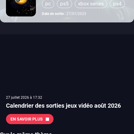
pc
ps5
xbox series
ps4
xbox one
Date de sortie :
27/07/2023
27 juillet 2026 à 17:32
Calendrier des sorties jeux vidéo août 2026
EN SAVOIR PLUS