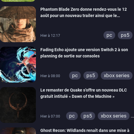
Phantom Blade Zero donne rendez-vous le 12
août pour un nouveau trailer ainsi que le
lancement des précommandes
pc
ps5
Hier à 12:17
Fading Echo ajoute une version Switch 2 à son
planning de sortie sur consoles
pc
ps5
xbox series
Hier à 08:00
Le remaster de Quake s’offre un nouveau DLC
gratuit intitulé « Dawn of the Machine »
pc
ps5
xbox series
Hier à 07:00
switch
ps4
Ghost Recon: Wildlands renaît dans une mise à
xbox one
nintendo 64