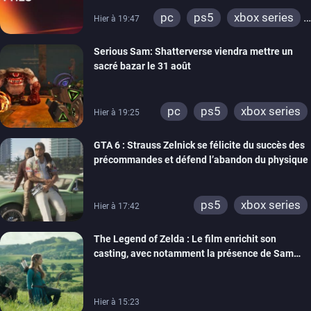
pc
ps5
xbox series
Hier à 19:47
switch
ps4
Serious Sam: Shatterverse viendra mettre un
xbox one
switch 2
sacré bazar le 31 août
pc
ps5
xbox series
Hier à 19:25
GTA 6 : Strauss Zelnick se félicite du succès des
précommandes et défend l’abandon du physique
ps5
xbox series
Hier à 17:42
The Legend of Zelda : Le film enrichit son
casting, avec notamment la présence de Sam
Neill
Hier à 15:23