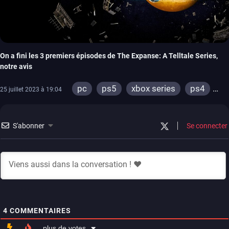
On a fini les 3 premiers épisodes de The Expanse: A Telltale Series,
notre avis
pc
ps5
xbox series
ps4
25 juillet 2023 à 19:04
xbox one
S'abonner
Se connecter
4
COMMENTAIRES
plus de votes