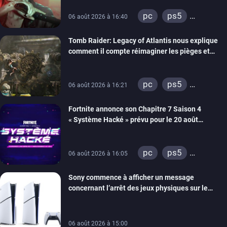
pc
ps5
06 août 2026 à 16:40
xbox series
Tomb Raider: Legacy of Atlantis nous explique
switch 2
comment il compte réimaginer les pièges et
énigmes dans une nouvelle vidéo des coulisses
de développement
pc
ps5
06 août 2026 à 16:21
xbox series
Fortnite annonce son Chapitre 7 Saison 4
switch 2
« Système Hacké » prévu pour le 20 août
prochain, tandis que Les Simpson ont fait leur
retour
pc
ps5
06 août 2026 à 16:05
xbox series
Sony commence à afficher un message
switch
ios
concernant l’arrêt des jeux physiques sur le
android
ps4
carton des PlayStation 5
xbox one
switch 2
06 août 2026 à 15:00