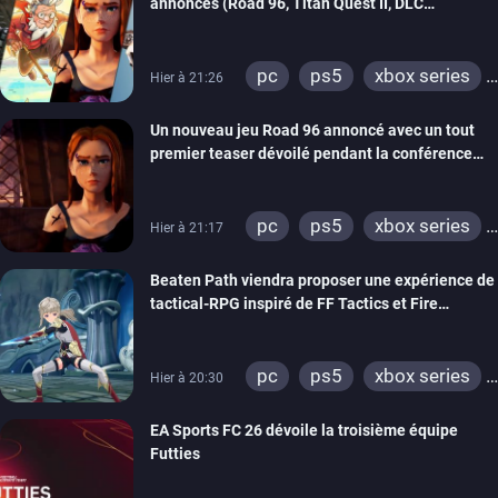
annonces (Road 96, Titan Quest II, DLC
REANIMAL…)
pc
ps5
xbox series
Hier à 21:26
switch
stadia
ps4
Un nouveau jeu Road 96 annoncé avec un tout
xbox one
switch 2
premier teaser dévoilé pendant la conférence
THQ Nordic
pc
ps5
xbox series
Hier à 21:17
switch
stadia
ps4
Beaten Path viendra proposer une expérience de
xbox one
tactical-RPG inspiré de FF Tactics et Fire
Emblem
pc
ps5
xbox series
Hier à 20:30
switch
EA Sports FC 26 dévoile la troisième équipe
Futties