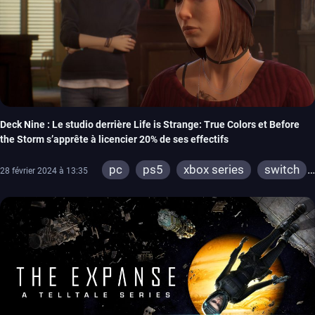
Deck Nine : Le studio derrière Life is Strange: True Colors et Before
the Storm s’apprête à licencier 20% de ses effectifs
pc
ps5
xbox series
switch
28 février 2024 à 13:35
ps4
xbox one