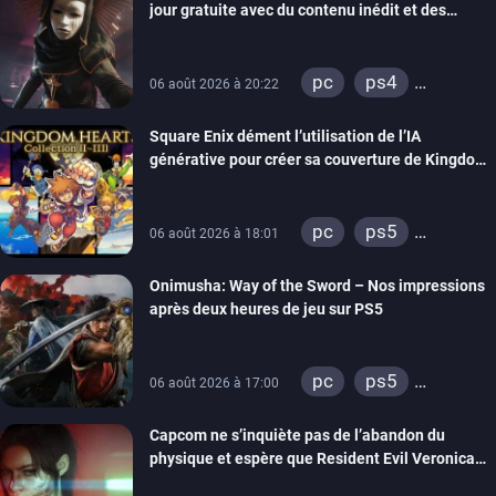
jour gratuite avec du contenu inédit et des
visuels améliorés
pc
ps4
06 août 2026 à 20:22
xbox one
Square Enix dément l’utilisation de l’IA
générative pour créer sa couverture de Kingdom
Hearts Collection
pc
ps5
06 août 2026 à 18:01
xbox series
Onimusha: Way of the Sword – Nos impressions
switch 2
après deux heures de jeu sur PS5
pc
ps5
06 août 2026 à 17:00
xbox series
Capcom ne s’inquiète pas de l’abandon du
switch 2
physique et espère que Resident Evil Veronica
imitera Requiem pour dynamiser la série