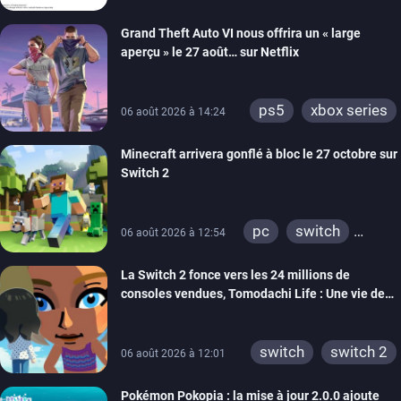
Grand Theft Auto VI nous offrira un « large
aperçu » le 27 août… sur Netflix
ps5
xbox series
06 août 2026 à 14:24
Minecraft arrivera gonflé à bloc le 27 octobre sur
Switch 2
pc
switch
06 août 2026 à 12:54
ps4
ps vita
La Switch 2 fonce vers les 24 millions de
xbox one
wiiu
consoles vendues, Tomodachi Life : Une vie de
3ds
ps3
rêve dépasse aujourd’hui les 8 millions
xbox 360
switch 2
switch
switch 2
06 août 2026 à 12:01
Pokémon Pokopia : la mise à jour 2.0.0 ajoute