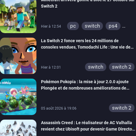
Switch 2
pc
switch
ps4
Hier à 12:54
ps vita
xbox one
La Switch 2 fonce vers les 24 millions de
wiiu
3ds
ps3
consoles vendues, Tomodachi Life : Une vie de
xbox 360
switch 2
rêve dépasse aujourd’hui les 8 millions
switch
switch 2
Hier à 12:01
Pokémon Pokopia : la mise à jour 2.0.0 ajoute
Plongée et de nombreuses améliorations de
confort
switch 2
05 août 2026 à 19:06
Assassin’s Creed : Le réalisateur de AC Valhalla
revient chez Ubisoft pour devenir Game Director
de la marque