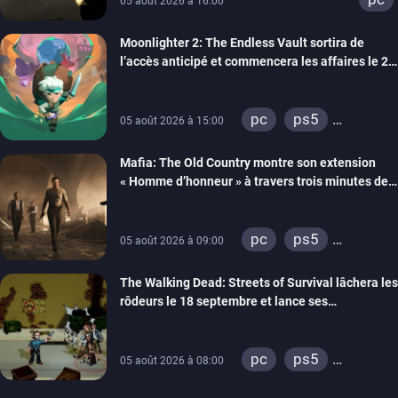
05 août 2026 à 16:00
Moonlighter 2: The Endless Vault sortira de
l’accès anticipé et commencera les affaires le 2
septembre
pc
ps5
05 août 2026 à 15:00
xbox series
Mafia: The Old Country montre son extension
« Homme d’honneur » à travers trois minutes de
gameplay commenté
pc
ps5
05 août 2026 à 09:00
xbox series
The Walking Dead: Streets of Survival lâchera les
rôdeurs le 18 septembre et lance ses
précommandes
pc
ps5
05 août 2026 à 08:00
xbox series