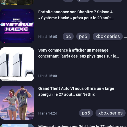
switch 2
Fortnite annonce son Chapitre 7 Saison 4
« Système Hacké » prévu pour le 20 août
prochain, tandis que Les Simpson ont fait leur
retour
pc
ps5
xbox series
Hier à 16:05
switch
ios
android
Sony commence à afficher un message
ps4
xbox one
concernant l’arrêt des jeux physiques sur le
switch 2
carton des PlayStation 5
Hier à 15:00
Grand Theft Auto VI nous offrira un « large
aperçu » le 27 août… sur Netflix
ps5
xbox series
Hier à 14:24
Minecraft arrivera gonflé à bloc le 27 octobre sur