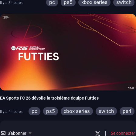
pc
ps5
xbox series
switch
Il y a 3 heures
EA Sports FC 26 dévoile la troisième équipe Futties
pc
ps5
xbox series
switch
ps4
Il y a 4 heures
xbox one
switch 2
S'abonner
Se connecter