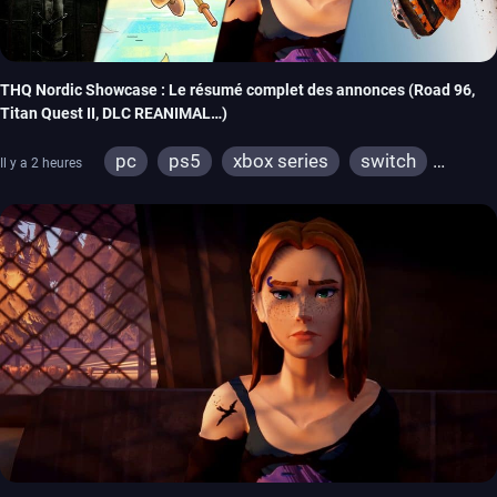
THQ Nordic Showcase : Le résumé complet des annonces (Road 96,
Titan Quest II, DLC REANIMAL…)
pc
ps5
xbox series
switch
Il y a 2 heures
stadia
ps4
xbox one
switch 2