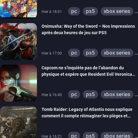
pc
ps5
xbox series
Hier à 18:01
switch 2
Onimusha: Way of the Sword – Nos impressions
après deux heures de jeu sur PS5
pc
ps5
xbox series
Hier à 17:00
switch 2
Capcom ne s’inquiète pas de l’abandon du
physique et espère que Resident Evil Veronica
imitera Requiem pour dynamiser la série
pc
ps5
xbox series
Hier à 16:40
switch 2
Tomb Raider: Legacy of Atlantis nous explique
comment il compte réimaginer les pièges et
énigmes dans une nouvelle vidéo des coulisses
de développement
pc
ps5
xbox series
Hier à 16:21