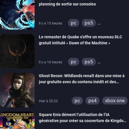
planning de sortie sur consoles
pc
ps5
Il y a 15 heures
xbox series
Le remaster de Quake s’offre un nouveau DLC
gratuit intitulé « Dawn of the Machine »
pc
ps5
Il y a 16 heures
xbox series
switch
Ghost Recon: Wildlands renaît dans une mise à
ps4
xbox one
jour gratuite avec du contenu inédit et des
nintendo 64
visuels améliorés
pc
ps4
xbox one
Hier à 20:22
Square Enix dément l’utilisation de l’IA
générative pour créer sa couverture de Kingdom
Hearts Collection