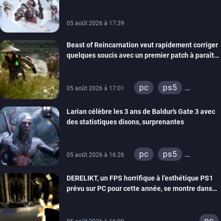
05 août 2026 à 17:39
Beast of Reincarnation veut rapidement corriger
quelques soucis avec un premier patch à paraître
bientôt
pc
ps5
05 août 2026 à 17:01
xbox series
Larian célèbre les 3 ans de Baldur’s Gate 3 avec
des statistiques disons, surprenantes
pc
ps5
05 août 2026 à 16:26
xbox series
DERELIKT, un FPS horrifique à l’esthétique PS1
prévu sur PC pour cette année, se montre dans
un trailer de gameplay
pc