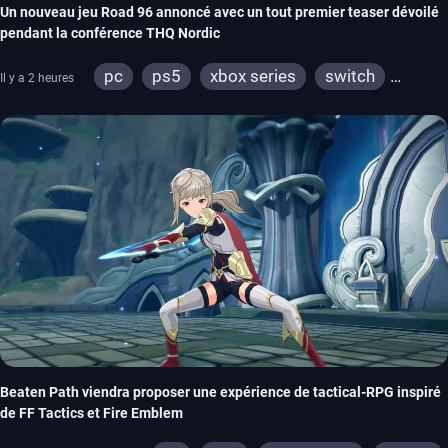
Un nouveau jeu Road 96 annoncé avec un tout premier teaser dévoilé
pendant la conférence THQ Nordic
pc
ps5
xbox series
switch
Il y a 2 heures
stadia
ps4
xbox one
Beaten Path viendra proposer une expérience de tactical-RPG inspiré
de FF Tactics et Fire Emblem