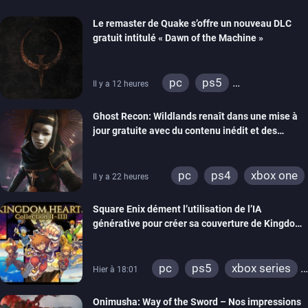
Le remaster de Quake s’offre un nouveau DLC
gratuit intitulé « Dawn of the Machine »
pc
ps5
Il y a 12 heures
xbox series
switch
Ghost Recon: Wildlands renaît dans une mise à
ps4
xbox one
jour gratuite avec du contenu inédit et des
nintendo 64
visuels améliorés
pc
ps4
xbox one
Il y a 22 heures
Square Enix dément l’utilisation de l’IA
générative pour créer sa couverture de Kingdom
Hearts Collection
pc
ps5
xbox series
Hier à 18:01
switch 2
Onimusha: Way of the Sword – Nos impressions