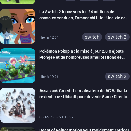
ps vita
xbox one
La Switch 2 fonce vers les 24 millions de
wiiu
3ds
ps3
consoles vendues, Tomodachi Life : Une vie de
xbox 360
switch 2
rêve dépasse aujourd’hui les 8 millions
switch
switch 2
Hier à 12:01
Pokémon Pokopia : la mise à jour 2.0.0 ajoute
Plongée et de nombreuses améliorations de
confort
switch 2
Hier à 19:06
Assassin’s Creed : Le réalisateur de AC Valhalla
revient chez Ubisoft pour devenir Game Director
de la marque
05 août 2026 à 17:39
Beast of Reincarnation veut rapidement corriger