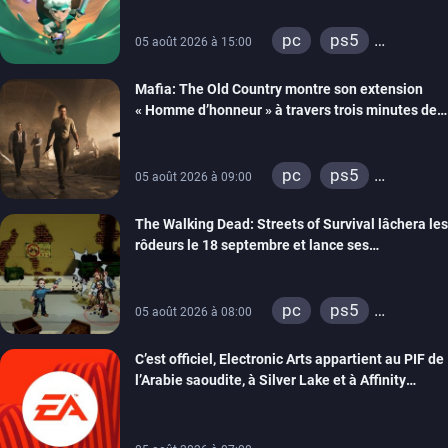
pc
ps5
05 août 2026 à 15:00
xbox series
Mafia: The Old Country montre son extension
« Homme d’honneur » à travers trois minutes de
gameplay commenté
pc
ps5
05 août 2026 à 09:00
xbox series
The Walking Dead: Streets of Survival lâchera les
rôdeurs le 18 septembre et lance ses
précommandes
pc
ps5
05 août 2026 à 08:00
xbox series
C’est officiel, Electronic Arts appartient au PIF de
switch
switch 2
l’Arabie saoudite, à Silver Lake et à Affinity
Partners