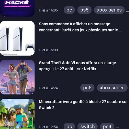
retour
pc
ps5
xbox series
Hier à 16:05
switch
ios
android
Sony commence à afficher un message
ps4
xbox one
concernant l’arrêt des jeux physiques sur le
switch 2
carton des PlayStation 5
Hier à 15:00
Grand Theft Auto VI nous offrira un « large
aperçu » le 27 août… sur Netflix
ps5
xbox series
Hier à 14:24
Minecraft arrivera gonflé à bloc le 27 octobre sur
Switch 2
pc
switch
ps4
Hier à 12:54