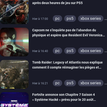
après deux heures de jeu sur PS5
pc
ps5
xbox series
Hier à 17:00
switch 2
Capcom ne s’inquiète pas de l’abandon du
physique et espère que Resident Evil Veronica
imitera Requiem pour dynamiser la série
pc
ps5
xbox series
Hier à 16:40
switch 2
Tomb Raider: Legacy of Atlantis nous explique
comment il compte réimaginer les pièges et
énigmes dans une nouvelle vidéo des coulisses
de développement
pc
ps5
xbox series
Hier à 16:21
switch 2
Fortnite annonce son Chapitre 7 Saison 4
« Système Hacké » prévu pour le 20 août
prochain, tandis que Les Simpson ont fait leur