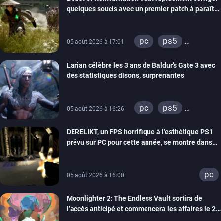
quelques soucis avec un premier patch à paraître
bientôt
pc
ps5
05 août 2026 à 17:01
xbox series
Larian célèbre les 3 ans de Baldur’s Gate 3 avec
des statistiques disons, surprenantes
pc
ps5
05 août 2026 à 16:26
xbox series
DERELIKT, un FPS horrifique à l’esthétique PS1
prévu sur PC pour cette année, se montre dans
un trailer de gameplay
pc
05 août 2026 à 16:00
Moonlighter 2: The Endless Vault sortira de
l’accès anticipé et commencera les affaires le 2
septembre