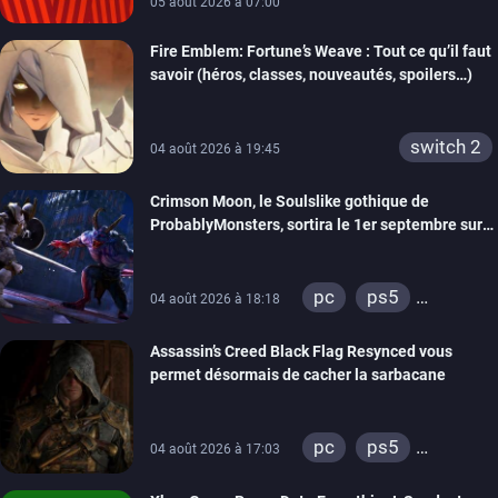
05 août 2026 à 07:00
Fire Emblem: Fortune’s Weave : Tout ce qu’il faut
savoir (héros, classes, nouveautés, spoilers…)
switch 2
04 août 2026 à 19:45
Crimson Moon, le Soulslike gothique de
ProbablyMonsters, sortira le 1er septembre sur
PC, PS5 et Xbox Series
pc
ps5
04 août 2026 à 18:18
xbox series
Assassin’s Creed Black Flag Resynced vous
permet désormais de cacher la sarbacane
pc
ps5
04 août 2026 à 17:03
xbox series