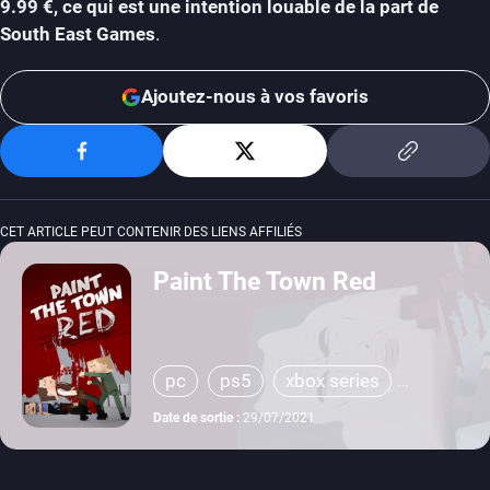
9.99 €, ce qui est une intention louable de la part de
South East Games
.
Ajoutez-nous à vos favoris
CET ARTICLE PEUT CONTENIR DES LIENS AFFILIÉS
Paint The Town Red
pc
ps5
xbox series
switch
ps4
xbox one
Date de sortie :
29/07/2021
meta quest
playstation vr 2
steamvr