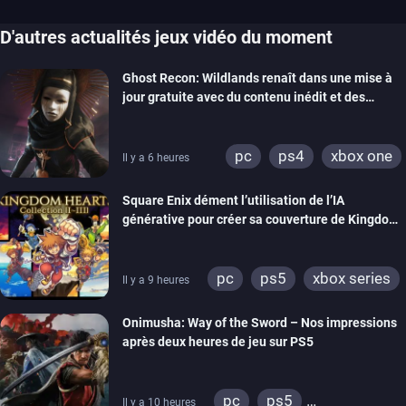
D'autres actualités jeux vidéo du moment
Ghost Recon: Wildlands renaît dans une mise à
jour gratuite avec du contenu inédit et des
visuels améliorés
pc
ps4
xbox one
Il y a 6 heures
Square Enix dément l’utilisation de l’IA
générative pour créer sa couverture de Kingdom
Hearts Collection
pc
ps5
xbox series
Il y a 9 heures
switch 2
Onimusha: Way of the Sword – Nos impressions
après deux heures de jeu sur PS5
pc
ps5
Il y a 10 heures