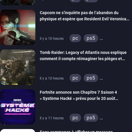
xbox series
switch 2
Capcom ne s’inquiète pas de l’abandon du
physique et espère que Resident Evil Veronica
imitera Requiem pour dynamiser la série
pc
ps5
Il y a 10 heures
xbox series
switch 2
Tomb Raider: Legacy of Atlantis nous explique
comment il compte réimaginer les pièges et
énigmes dans une nouvelle vidéo des coulisses
de développement
pc
ps5
Il y a 10 heures
xbox series
switch 2
Fortnite annonce son Chapitre 7 Saison 4
« Système Hacké » prévu pour le 20 août
prochain, tandis que Les Simpson ont fait leur
retour
pc
ps5
Il y a 11 heures
xbox series
switch
Sony commence à afficher un message