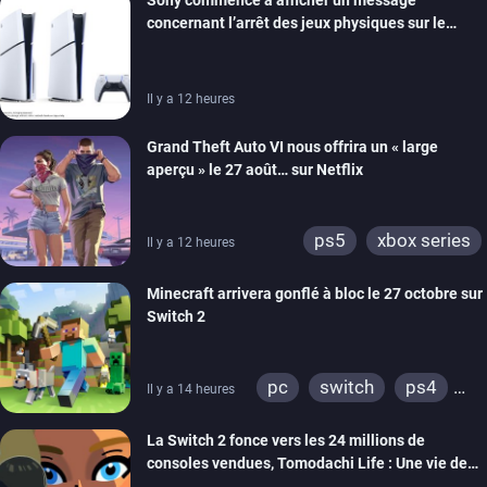
ios
android
ps4
concernant l’arrêt des jeux physiques sur le
xbox one
switch 2
carton des PlayStation 5
Il y a 12 heures
Grand Theft Auto VI nous offrira un « large
aperçu » le 27 août… sur Netflix
ps5
xbox series
Il y a 12 heures
Minecraft arrivera gonflé à bloc le 27 octobre sur
Switch 2
pc
switch
ps4
Il y a 14 heures
ps vita
xbox one
La Switch 2 fonce vers les 24 millions de
wiiu
3ds
ps3
consoles vendues, Tomodachi Life : Une vie de
xbox 360
switch 2
rêve dépasse aujourd’hui les 8 millions