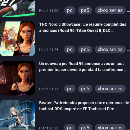
pc
ps5
xbox series
Hier à 11:00
switch 2
THQ Nordic Showcase : Le résumé complet des
annonces (Road 96, Titan Quest II, DLC
REANIMAL…)
pc
ps5
xbox series
Hier à 21:26
switch
stadia
ps4
Un nouveau jeu Road 96 annoncé avec un tout
xbox one
switch 2
premier teaser dévoilé pendant la conférence
THQ Nordic
pc
ps5
xbox series
Hier à 21:17
switch
stadia
ps4
Beaten Path viendra proposer une expérience de
xbox one
tactical-RPG inspiré de FF Tactics et Fire
Emblem
pc
ps5
xbox series
Hier à 20:30