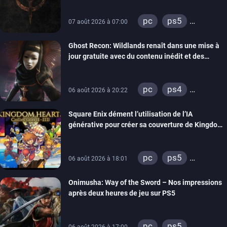
pc
ps5
07 août 2026 à 07:00
xbox series
Ghost Recon: Wildlands renaît dans une mise à
switch
ps4
jour gratuite avec du contenu inédit et des
xbox one
visuels améliorés
nintendo 64
pc
ps4
06 août 2026 à 20:22
xbox one
Square Enix dément l’utilisation de l’IA
générative pour créer sa couverture de Kingdom
Hearts Collection
pc
ps5
06 août 2026 à 18:01
xbox series
Onimusha: Way of the Sword – Nos impressions
switch 2
après deux heures de jeu sur PS5
pc
ps5
06 août 2026 à 17:00