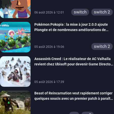
rêve dépasse aujourd’hui les 8 millions
xbox 360
switch 2
switch
switch 2
06 août 2026 à 12:01
Pokémon Pokopia : la mise à jour 2.0.0 ajoute
Plongée et de nombreuses améliorations de
confort
switch 2
05 août 2026 à 19:06
Assassin’s Creed : Le réalisateur de AC Valhalla
revient chez Ubisoft pour devenir Game Director
de la marque
05 août 2026 à 17:39
Beast of Reincarnation veut rapidement corriger
quelques soucis avec un premier patch à paraître
bientôt