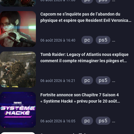
xbox series
Capcom ne s’inquiète pas de l’abandon du
switch 2
physique et espère que Resident Evil Veronica
imitera Requiem pour dynamiser la série
pc
ps5
06 août 2026 à 16:40
xbox series
Tomb Raider: Legacy of Atlantis nous explique
switch 2
comment il compte réimaginer les pièges et
énigmes dans une nouvelle vidéo des coulisses
de développement
pc
ps5
06 août 2026 à 16:21
xbox series
Fortnite annonce son Chapitre 7 Saison 4
switch 2
« Système Hacké » prévu pour le 20 août
prochain, tandis que Les Simpson ont fait leur
retour
pc
ps5
06 août 2026 à 16:05
xbox series