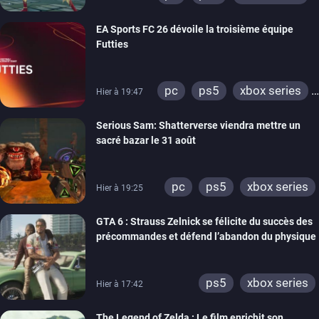
switch
EA Sports FC 26 dévoile la troisième équipe
Futties
pc
ps5
xbox series
Hier à 19:47
switch
ps4
Serious Sam: Shatterverse viendra mettre un
xbox one
switch 2
sacré bazar le 31 août
pc
ps5
xbox series
Hier à 19:25
GTA 6 : Strauss Zelnick se félicite du succès des
précommandes et défend l’abandon du physique
ps5
xbox series
Hier à 17:42
The Legend of Zelda : Le film enrichit son