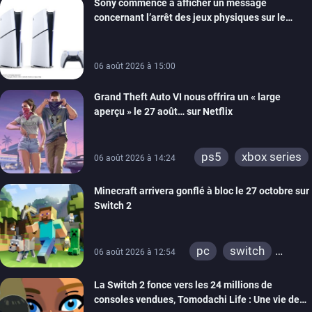
Sony commence à afficher un message
switch
ios
concernant l’arrêt des jeux physiques sur le
android
ps4
carton des PlayStation 5
xbox one
switch 2
06 août 2026 à 15:00
Grand Theft Auto VI nous offrira un « large
aperçu » le 27 août… sur Netflix
ps5
xbox series
06 août 2026 à 14:24
Minecraft arrivera gonflé à bloc le 27 octobre sur
Switch 2
pc
switch
06 août 2026 à 12:54
ps4
ps vita
La Switch 2 fonce vers les 24 millions de
xbox one
wiiu
consoles vendues, Tomodachi Life : Une vie de
3ds
ps3