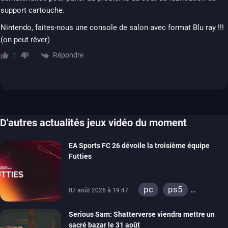
support cartouche.
Nintendo, faites-nous une console de salon avec format Blu ray !!!
(on peut rêver)
Répondre
1
D'autres actualités jeux vidéo du moment
EA Sports FC 26 dévoile la troisième équipe
Futties
pc
ps5
07 août 2026 à 19:47
xbox series
Serious Sam: Shatterverse viendra mettre un
switch
ps4
sacré bazar le 31 août