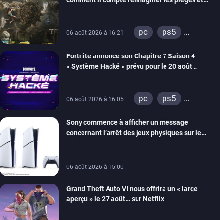
énigmes dans une nouvelle vidéo des coulisses
de développement
pc
ps5
06 août 2026 à 16:21
xbox series
Fortnite annonce son Chapitre 7 Saison 4
switch 2
« Système Hacké » prévu pour le 20 août
prochain, tandis que Les Simpson ont fait leur
retour
pc
ps5
06 août 2026 à 16:05
xbox series
Sony commence à afficher un message
switch
ios
concernant l’arrêt des jeux physiques sur le
android
ps4
carton des PlayStation 5
xbox one
switch 2
06 août 2026 à 15:00
Grand Theft Auto VI nous offrira un « large
aperçu » le 27 août… sur Netflix