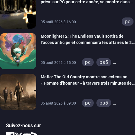
prévu sur PC pour cette année, se montre dans
un trailer de gameplay
pc
05 août 2026 à 16:00
Moonlighter 2: The Endless Vault sortira de
l’accès anticipé et commencera les affaires le 2
septembre
pc
ps5
05 août 2026 à 15:00
xbox series
Mafia: The Old Country montre son extension
« Homme d’honneur » à travers trois minutes de
gameplay commenté
pc
ps5
05 août 2026 à 09:00
xbox series
Suivez-nous sur