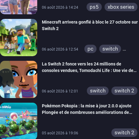
ps5
xbox series
06 août 2026 à 14:24
Minecraft arrivera gonflé à bloc le 27 octobre sur
Switch 2
pc
switch
06 août 2026 à 12:54
ps4
ps vita
La Switch 2 fonce vers les 24 millions de
xbox one
wiiu
consoles vendues, Tomodachi Life : Une vie de
3ds
ps3
rêve dépasse aujourd’hui les 8 millions
xbox 360
switch 2
switch
switch 2
06 août 2026 à 12:01
Pokémon Pokopia : la mise à jour 2.0.0 ajoute
Plongée et de nombreuses améliorations de
confort
switch 2
05 août 2026 à 19:06