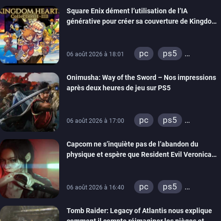
Square Enix dément l’utilisation de l’IA
générative pour créer sa couverture de Kingdom
Hearts Collection
pc
ps5
06 août 2026 à 18:01
xbox series
Onimusha: Way of the Sword – Nos impressions
switch 2
après deux heures de jeu sur PS5
pc
ps5
06 août 2026 à 17:00
xbox series
Capcom ne s’inquiète pas de l’abandon du
switch 2
physique et espère que Resident Evil Veronica
imitera Requiem pour dynamiser la série
pc
ps5
06 août 2026 à 16:40
xbox series
Tomb Raider: Legacy of Atlantis nous explique
switch 2
comment il compte réimaginer les pièges et