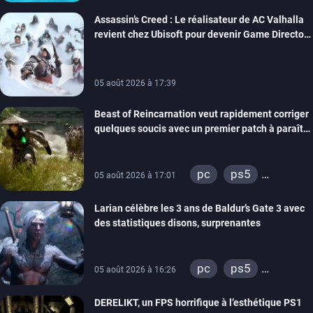
Assassin’s Creed : Le réalisateur de AC Valhalla
revient chez Ubisoft pour devenir Game Director
de la marque
05 août 2026 à 17:39
Beast of Reincarnation veut rapidement corriger
quelques soucis avec un premier patch à paraître
bientôt
pc
ps5
05 août 2026 à 17:01
xbox series
Larian célèbre les 3 ans de Baldur’s Gate 3 avec
des statistiques disons, surprenantes
pc
ps5
05 août 2026 à 16:26
xbox series
DERELIKT, un FPS horrifique à l’esthétique PS1