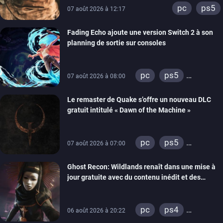
pc
ps5
07 août 2026 à 12:17
Fading Echo ajoute une version Switch 2 à son
planning de sortie sur consoles
pc
ps5
07 août 2026 à 08:00
xbox series
Le remaster de Quake s’offre un nouveau DLC
gratuit intitulé « Dawn of the Machine »
pc
ps5
07 août 2026 à 07:00
xbox series
Ghost Recon: Wildlands renaît dans une mise à
switch
ps4
jour gratuite avec du contenu inédit et des
xbox one
visuels améliorés
nintendo 64
pc
ps4
06 août 2026 à 20:22
xbox one