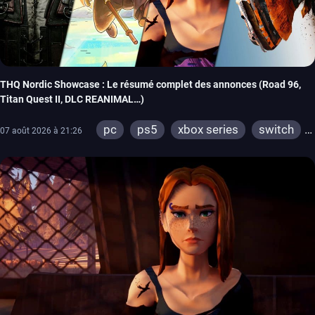
THQ Nordic Showcase : Le résumé complet des annonces (Road 96,
Titan Quest II, DLC REANIMAL…)
pc
ps5
xbox series
switch
07 août 2026 à 21:26
stadia
ps4
xbox one
switch 2