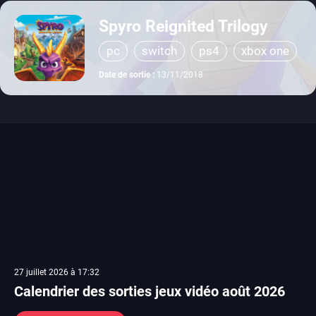
Spyro Reignited Trilogy
pc
switch
ps4
xbox one
Date de sortie :
13/11/2018
27 juillet 2026 à 17:32
Calendrier des sorties jeux vidéo août 2026