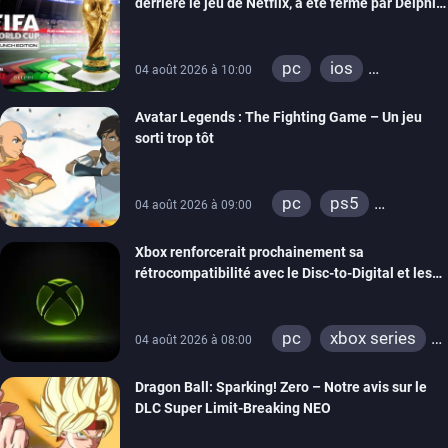
derrière le jeu de Netflix, a été fermé par Delphi
Interactive
pc
ios
04 août 2026 à 10:00
android
Avatar Legends : The Fighting Game – Un jeu
sorti trop tôt
pc
ps5
04 août 2026 à 09:00
xbox series
Xbox renforcerait prochainement sa
switch
switch 2
rétrocompatibilité avec le Disc-to-Digital et les
portages de jeux Xbox 360 sur PC
pc
xbox series
04 août 2026 à 08:00
xbox one
Dragon Ball: Sparking! Zero – Notre avis sur le
xbox 360
DLC Super Limit-Breaking NEO