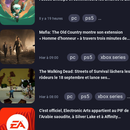
septembre
pc
ps5
Il y a 19 heures
xbox series
Mafia: The Old Country montre son extension
« Homme d’honneur » à travers trois minutes de
gameplay commenté
pc
ps5
xbox series
Hier à 09:00
The Walking Dead: Streets of Survival lâchera les
rôdeurs le 18 septembre et lance ses
précommandes
pc
ps5
xbox series
Hier à 08:00
switch
switch 2
C’est officiel, Electronic Arts appartient au PIF de
l’Arabie saoudite, à Silver Lake et à Affinity
Partners