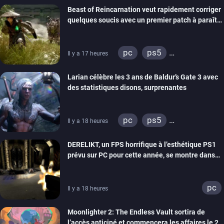
Beast of Reincarnation veut rapidement corriger
quelques soucis avec un premier patch à paraître
bientôt
pc
ps5
Il y a 17 heures
xbox series
Larian célèbre les 3 ans de Baldur’s Gate 3 avec
des statistiques disons, surprenantes
pc
ps5
Il y a 18 heures
xbox series
DERELIKT, un FPS horrifique à l’esthétique PS1
prévu sur PC pour cette année, se montre dans
un trailer de gameplay
pc
Il y a 18 heures
Moonlighter 2: The Endless Vault sortira de
l’accès anticipé et commencera les affaires le 2