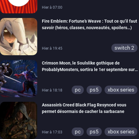
Hier à 07:00
Fire Emblem: Fortune’s Weave : Tout ce qu’il faut
savoir (héros, classes, nouveautés, spoilers…)
switch 2
Hier à 19:45
Crimson Moon, le Soulslike gothique de
ProbablyMonsters, sortira le 1er septembre sur
PC, PS5 et Xbox Series
pc
ps5
xbox series
Hier à 18:18
Assassin’s Creed Black Flag Resynced vous
permet désormais de cacher la sarbacane
pc
ps5
xbox series
Hier à 17:03