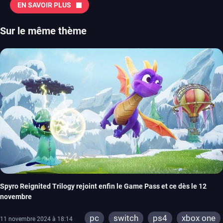
EN SAVOIR PLUS
Sur le même thème
Spyro Reignited Trilogy rejoint enfin le Game Pass et ce dès le 12
novembre
pc
switch
ps4
xbox one
11 novembre 2024 à 18:14