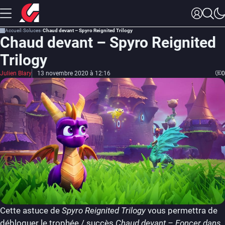
Accueil
Soluces
Chaud devant – Spyro Reignited Trilogy
Chaud devant – Spyro Reignited
Trilogy
Julien Blary
13 novembre 2020 à 12:16
0
Cette astuce de
Spyro Reignited Trilogy
vous permettra de
débloquer le trophée / succès
Chaud devant – Foncer dans