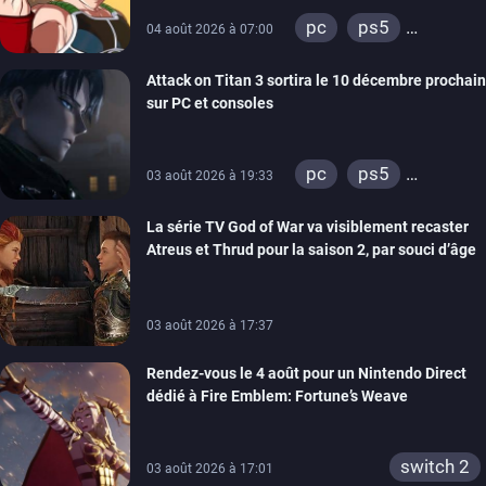
pc
ps5
04 août 2026 à 07:00
xbox series
Attack on Titan 3 sortira le 10 décembre prochain
sur PC et consoles
pc
ps5
03 août 2026 à 19:33
xbox series
La série TV God of War va visiblement recaster
switch 2
Atreus et Thrud pour la saison 2, par souci d’âge
03 août 2026 à 17:37
Rendez-vous le 4 août pour un Nintendo Direct
dédié à Fire Emblem: Fortune’s Weave
switch 2
03 août 2026 à 17:01