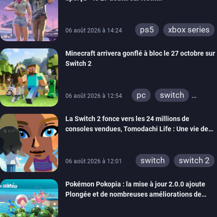
ps5
xbox series
06 août 2026 à 14:24
Minecraft arrivera gonflé à bloc le 27 octobre sur
Switch 2
pc
switch
06 août 2026 à 12:54
ps4
ps vita
La Switch 2 fonce vers les 24 millions de
xbox one
wiiu
consoles vendues, Tomodachi Life : Une vie de
3ds
ps3
rêve dépasse aujourd’hui les 8 millions
xbox 360
switch 2
switch
switch 2
06 août 2026 à 12:01
Pokémon Pokopia : la mise à jour 2.0.0 ajoute
Plongée et de nombreuses améliorations de
confort