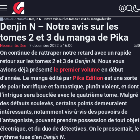
Accueil
Actualités
Denjin N – Notre avis sur les tomes 2 et 3 du manga de Pika
Denjin N – Notre avis sur les
tomes 2 et 3 du manga de Pika
Neomantis Dee
7 décembre 2022 à 16:00
0
On continue de rattraper notre retard avec un rapide
retour sur les tomes 2 et 3 de
Denjin N.
Nous vous
avions déjà présenté
le premier volume
en début
d’année. Le manga édité par
Pika Edition
est une sorte
de polar horrifique et fantastique, plutôt violent, et dont
l’intrigue sera bouclée avec le quatrième tome. Malgré
des défauts soulevés, certains points demeuraient
intéressants, notamment vis-à-vis des pouvoirs de
l’antagoniste, pouvant prendre possession de tout objet
électrique, et du duo de détectives. On le pressentait, le
rythme fuse d’en
Denjin N.