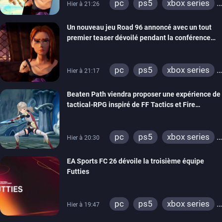
pc
ps5
xbox series
Hier à 21:26
switch
stadia
ps4
Un nouveau jeu Road 96 annoncé avec un tout
xbox one
switch 2
premier teaser dévoilé pendant la conférence
THQ Nordic
pc
ps5
xbox series
Hier à 21:17
switch
stadia
ps4
Beaten Path viendra proposer une expérience de
xbox one
tactical-RPG inspiré de FF Tactics et Fire
Emblem
pc
ps5
xbox series
Hier à 20:30
switch
EA Sports FC 26 dévoile la troisième équipe
Futties
pc
ps5
xbox series
Hier à 19:47
switch
ps4