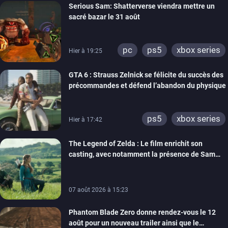
Serious Sam: Shatterverse viendra mettre un
xbox one
switch 2
sacré bazar le 31 août
pc
ps5
xbox series
Hier à 19:25
GTA 6 : Strauss Zelnick se félicite du succès des
précommandes et défend l’abandon du physique
ps5
xbox series
Hier à 17:42
The Legend of Zelda : Le film enrichit son
casting, avec notamment la présence de Sam
Neill
07 août 2026 à 15:23
Phantom Blade Zero donne rendez-vous le 12
août pour un nouveau trailer ainsi que le