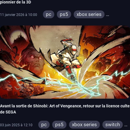
pionnier de la 3D
pc
ps5
xbox series
11 janvier 2026 à 10:00
switch 2
Avant la sortie de Shinobi: Art of Vengeance, retour sur la licence culte
de SEGA
pc
ps5
xbox series
switch
03 juin 2025 à 12:10