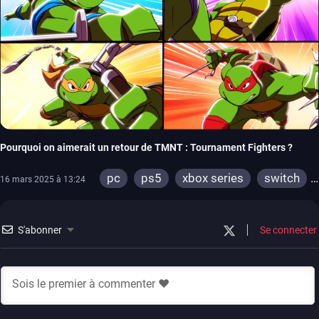
Pourquoi on aimerait un retour de TMNT : Tournament Fighters ?
pc
ps5
xbox series
switch
16 mars 2025 à 13:24
ps4
xbox one
S'abonner
Se connecter