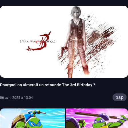
ps4
xbox one
Pourquoi on aimerait un retour de The 3rd Birthday ?
psp
06 avril 2025 à 13:04