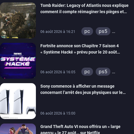
Tomb Raider: Legacy of Atlantis nous explique
switch 2
comment il compte réimaginer les pièges et
énigmes dans une nouvelle vidéo des coulisses
de développement
pc
ps5
06 août 2026 à 16:21
xbox series
Fortnite annonce son Chapitre 7 Saison 4
switch 2
« Système Hacké » prévu pour le 20 août
prochain, tandis que Les Simpson ont fait leur
retour
pc
ps5
06 août 2026 à 16:05
xbox series
Sony commence à afficher un message
switch
ios
concernant l’arrêt des jeux physiques sur le
android
ps4
carton des PlayStation 5
xbox one
switch 2
06 août 2026 à 15:00
Grand Theft Auto VI nous offrira un « large
aperçu » le 27 août… sur Netflix