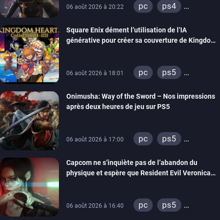
pc
ps4
06 août 2026 à 20:22
xbox one
Square Enix dément l’utilisation de l’IA
générative pour créer sa couverture de Kingdom
Hearts Collection
pc
ps5
06 août 2026 à 18:01
xbox series
Onimusha: Way of the Sword – Nos impressions
switch 2
après deux heures de jeu sur PS5
pc
ps5
06 août 2026 à 17:00
xbox series
Capcom ne s’inquiète pas de l’abandon du
switch 2
physique et espère que Resident Evil Veronica
imitera Requiem pour dynamiser la série
pc
ps5
06 août 2026 à 16:40
xbox series