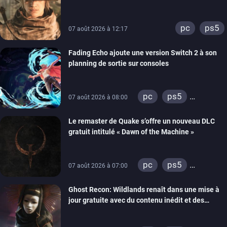
lancement des précommandes
pc
ps5
07 août 2026 à 12:17
Fading Echo ajoute une version Switch 2 à son
planning de sortie sur consoles
pc
ps5
07 août 2026 à 08:00
xbox series
Le remaster de Quake s’offre un nouveau DLC
gratuit intitulé « Dawn of the Machine »
pc
ps5
07 août 2026 à 07:00
xbox series
Ghost Recon: Wildlands renaît dans une mise à
switch
ps4
jour gratuite avec du contenu inédit et des
xbox one
visuels améliorés
nintendo 64