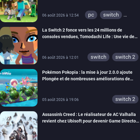
pc
switch
06 août 2026 à 12:54
ps4
ps vita
La Switch 2 fonce vers les 24 millions de
xbox one
wiiu
consoles vendues, Tomodachi Life : Une vie de
3ds
ps3
rêve dépasse aujourd’hui les 8 millions
xbox 360
switch 2
switch
switch 2
06 août 2026 à 12:01
Pokémon Pokopia : la mise à jour 2.0.0 ajoute
Plongée et de nombreuses améliorations de
confort
switch 2
05 août 2026 à 19:06
Assassin’s Creed : Le réalisateur de AC Valhalla
revient chez Ubisoft pour devenir Game Director
de la marque