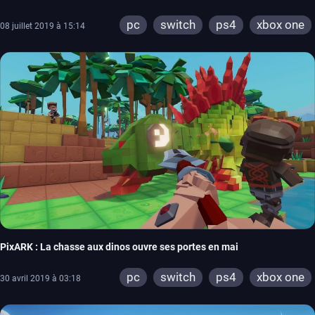
pc
switch
ps4
xbox one
08 juillet 2019 à 15:14
PixARK : La chasse aux dinos ouvre ses portes en mai
pc
switch
ps4
xbox one
30 avril 2019 à 03:18