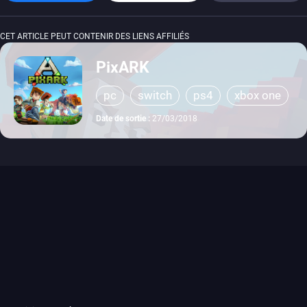
CET ARTICLE PEUT CONTENIR DES LIENS AFFILIÉS
PixARK
pc
switch
ps4
xbox one
Date de sortie :
27/03/2018