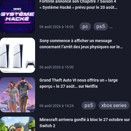
Fortnite annonce son Chapitre 7 Saison 4
switch 2
« Système Hacké » prévu pour le 20 août
prochain, tandis que Les Simpson ont fait leur
retour
pc
ps5
06 août 2026 à 16:05
xbox series
Sony commence à afficher un message
switch
ios
concernant l’arrêt des jeux physiques sur le
android
ps4
carton des PlayStation 5
xbox one
switch 2
06 août 2026 à 15:00
Grand Theft Auto VI nous offrira un « large
aperçu » le 27 août… sur Netflix
ps5
xbox series
06 août 2026 à 14:24
Minecraft arrivera gonflé à bloc le 27 octobre sur
Switch 2