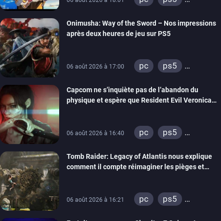
06 août 2026 à 18:01
xbox series
Onimusha: Way of the Sword – Nos impressions
switch 2
après deux heures de jeu sur PS5
pc
ps5
06 août 2026 à 17:00
xbox series
Capcom ne s’inquiète pas de l’abandon du
switch 2
physique et espère que Resident Evil Veronica
imitera Requiem pour dynamiser la série
pc
ps5
06 août 2026 à 16:40
xbox series
Tomb Raider: Legacy of Atlantis nous explique
switch 2
comment il compte réimaginer les pièges et
énigmes dans une nouvelle vidéo des coulisses
de développement
pc
ps5
06 août 2026 à 16:21
xbox series