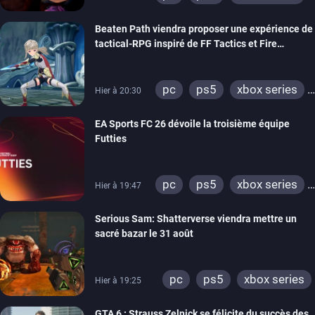
switch
stadia
ps4
Beaten Path viendra proposer une expérience de
xbox one
tactical-RPG inspiré de FF Tactics et Fire
Emblem
pc
ps5
xbox series
Hier à 20:30
switch
EA Sports FC 26 dévoile la troisième équipe
Futties
pc
ps5
xbox series
Hier à 19:47
switch
ps4
Serious Sam: Shatterverse viendra mettre un
xbox one
switch 2
sacré bazar le 31 août
pc
ps5
xbox series
Hier à 19:25
GTA 6 : Strauss Zelnick se félicite du succès des