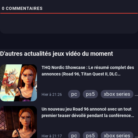
0
COMMENTAIRES
D'autres actualités jeux vidéo du moment
THQ Nordic Showcase : Le résumé complet des
annonces (Road 96, Titan Quest II, DLC
REANIMAL…)
pc
ps5
xbox series
Hier à 21:26
switch
stadia
ps4
Un nouveau jeu Road 96 annoncé avec un tout
xbox one
switch 2
premier teaser dévoilé pendant la conférence
THQ Nordic
pc
ps5
xbox series
Hier à 21:17