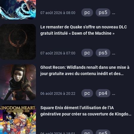
pc
ps5
07 août 2026 à 08:00
xbox series
Le remaster de Quake s’offre un nouveau DLC
gratuit intitulé « Dawn of the Machine »
pc
ps5
07 août 2026 à 07:00
xbox series
Ghost Recon: Wildlands renaît dans une mise à
switch
ps4
jour gratuite avec du contenu inédit et des
xbox one
visuels améliorés
nintendo 64
pc
ps4
06 août 2026 à 20:22
xbox one
Square Enix dément l’utilisation de l’IA
générative pour créer sa couverture de Kingdom
Hearts Collection
pc
ps5