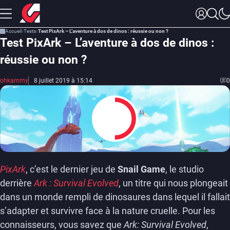
Accueil
Tests
Test PixArk – L’aventure à dos de dinos : réussie ou non ?
Test PixArk – L’aventure à dos de dinos :
réussie ou non ?
ohkammy
8 juillet 2019 à 15:14
0
5
PixArk
, c’est le dernier jeu de
Snail Game
, le studio
derrière
Ark : Survival Evolved
, un titre qui nous plongeait
dans un monde rempli de dinosaures dans lequel il fallait
s’adapter et survivre face à la nature cruelle. Pour les
connaisseurs, vous savez que
Ark: Survival Evolved
,