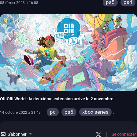
ps5
ps4
08 février 2023 à 16:08
OlliOlli World : la deuxième extension arrive le 2 novembre
pc
ps5
xbox series
14 octobre 2022 à 21:49
switch
ps4
xbox one
S'abonner
Se connecter