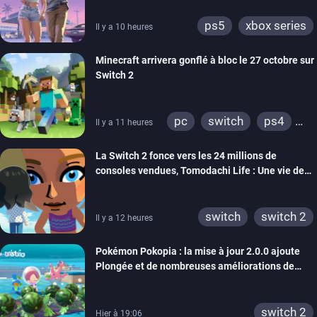
ps5
xbox series
Il y a 10 heures
Minecraft arrivera gonflé à bloc le 27 octobre sur
Switch 2
pc
switch
ps4
Il y a 11 heures
ps vita
xbox one
La Switch 2 fonce vers les 24 millions de
wiiu
3ds
ps3
consoles vendues, Tomodachi Life : Une vie de
xbox 360
switch 2
rêve dépasse aujourd’hui les 8 millions
switch
switch 2
Il y a 12 heures
Pokémon Pokopia : la mise à jour 2.0.0 ajoute
Plongée et de nombreuses améliorations de
confort
switch 2
Hier à 19:06