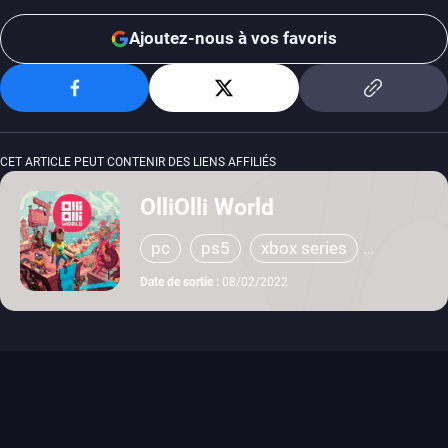
Ajoutez-nous à vos favoris
CET ARTICLE PEUT CONTENIR DES LIENS AFFILIÉS
OlliOlli World
pc
ps5
xbox series
switch
ps4
xbox one
Date de sortie :
08/02/2022