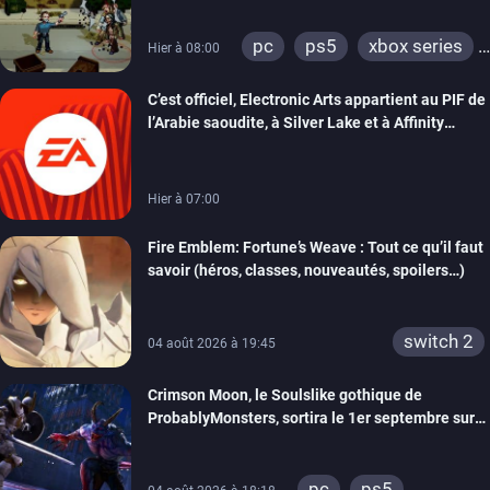
pc
ps5
xbox series
Hier à 08:00
switch
switch 2
C’est officiel, Electronic Arts appartient au PIF de
l’Arabie saoudite, à Silver Lake et à Affinity
Partners
Hier à 07:00
Fire Emblem: Fortune’s Weave : Tout ce qu’il faut
savoir (héros, classes, nouveautés, spoilers…)
switch 2
04 août 2026 à 19:45
Crimson Moon, le Soulslike gothique de
ProbablyMonsters, sortira le 1er septembre sur
PC, PS5 et Xbox Series
pc
ps5