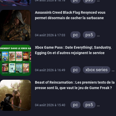
04 août 2026 à 18:18
xbox series
Assassin’s Creed Black Flag Resynced vous
permet désormais de cacher la sarbacane
pc
ps5
04 août 2026 à 17:03
xbox series
Xbox Game Pass : Date Everything!, Sandustry,
Egging On et d’autres rejoignent le service
pc
xbox series
04 août 2026 à 16:49
xbox one
Beast of Reincarnation : Les premiers tests de la
presse sont là, que vaut le jeu de Game Freak ?
pc
ps5
04 août 2026 à 15:40
xbox series