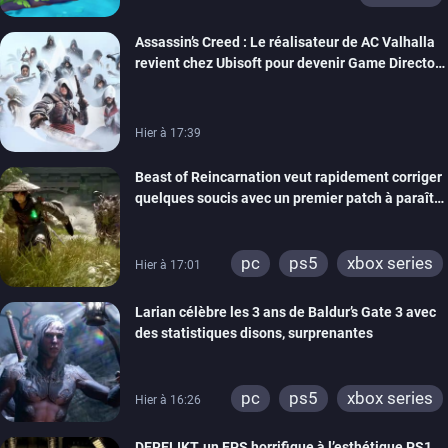
Assassin’s Creed : Le réalisateur de AC Valhalla
revient chez Ubisoft pour devenir Game Director
de la marque
Hier à 17:39
Beast of Reincarnation veut rapidement corriger
quelques soucis avec un premier patch à paraître
bientôt
pc
ps5
xbox series
Hier à 17:01
Larian célèbre les 3 ans de Baldur’s Gate 3 avec
des statistiques disons, surprenantes
pc
ps5
xbox series
Hier à 16:26
DERELIKT, un FPS horrifique à l’esthétique PS1