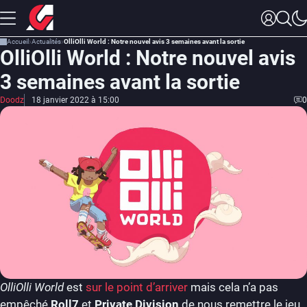
Accueil
Actualités
OlliOlli World : Notre nouvel avis 3 semaines avant la sortie
OlliOlli World : Notre nouvel avis
3 semaines avant la sortie
Doodz
18 janvier 2022 à 15:00
0
OlliOlli World
est
sur le point d’arriver
mais cela n’a pas
empêché
Roll7
et
Private Division
de nous remettre le jeu