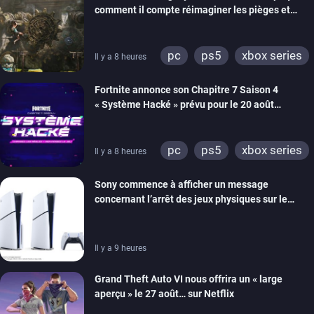
comment il compte réimaginer les pièges et
énigmes dans une nouvelle vidéo des coulisses
de développement
pc
ps5
xbox series
Il y a 8 heures
switch 2
Fortnite annonce son Chapitre 7 Saison 4
« Système Hacké » prévu pour le 20 août
prochain, tandis que Les Simpson ont fait leur
retour
pc
ps5
xbox series
Il y a 8 heures
switch
ios
android
Sony commence à afficher un message
ps4
xbox one
concernant l’arrêt des jeux physiques sur le
switch 2
carton des PlayStation 5
Il y a 9 heures
Grand Theft Auto VI nous offrira un « large
aperçu » le 27 août… sur Netflix