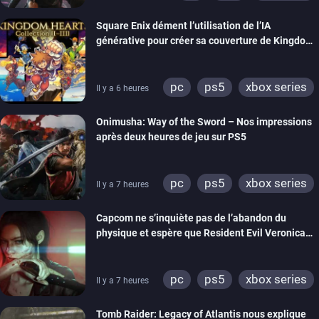
Square Enix dément l’utilisation de l’IA
générative pour créer sa couverture de Kingdom
Hearts Collection
pc
ps5
xbox series
Il y a 6 heures
switch 2
Onimusha: Way of the Sword – Nos impressions
après deux heures de jeu sur PS5
pc
ps5
xbox series
Il y a 7 heures
switch 2
Capcom ne s’inquiète pas de l’abandon du
physique et espère que Resident Evil Veronica
imitera Requiem pour dynamiser la série
pc
ps5
xbox series
Il y a 7 heures
switch 2
Tomb Raider: Legacy of Atlantis nous explique