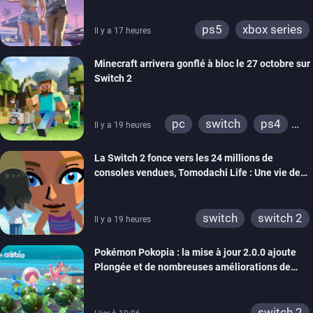
ps5
xbox series
Il y a 17 heures
Minecraft arrivera gonflé à bloc le 27 octobre sur
Switch 2
pc
switch
ps4
Il y a 19 heures
ps vita
xbox one
La Switch 2 fonce vers les 24 millions de
wiiu
3ds
ps3
consoles vendues, Tomodachi Life : Une vie de
xbox 360
switch 2
rêve dépasse aujourd’hui les 8 millions
switch
switch 2
Il y a 19 heures
Pokémon Pokopia : la mise à jour 2.0.0 ajoute
Plongée et de nombreuses améliorations de
confort
switch 2