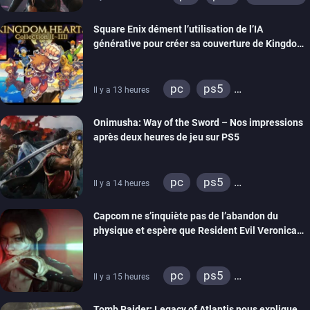
Square Enix dément l’utilisation de l’IA
générative pour créer sa couverture de Kingdom
Hearts Collection
pc
ps5
Il y a 13 heures
xbox series
switch 2
Onimusha: Way of the Sword – Nos impressions
après deux heures de jeu sur PS5
pc
ps5
Il y a 14 heures
xbox series
switch 2
Capcom ne s’inquiète pas de l’abandon du
physique et espère que Resident Evil Veronica
imitera Requiem pour dynamiser la série
pc
ps5
Il y a 15 heures
xbox series
switch 2
Tomb Raider: Legacy of Atlantis nous explique