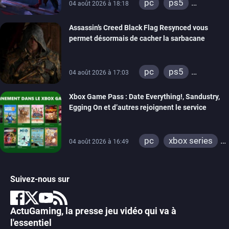
pc
ps5
04 août 2026 à 18:18
xbox series
Assassin’s Creed Black Flag Resynced vous
permet désormais de cacher la sarbacane
pc
ps5
04 août 2026 à 17:03
xbox series
Xbox Game Pass : Date Everything!, Sandustry,
Egging On et d’autres rejoignent le service
pc
xbox series
04 août 2026 à 16:49
xbox one
Suivez-nous sur
ActuGaming, la presse jeu vidéo qui va à
l'essentiel