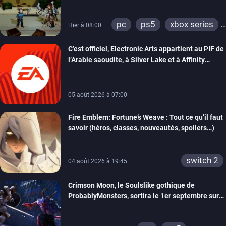
précommandes
pc
ps5
xbox series
Hier à 08:00
switch
switch 2
C’est officiel, Electronic Arts appartient au PIF de
l’Arabie saoudite, à Silver Lake et à Affinity
Partners
05 août 2026 à 07:00
Fire Emblem: Fortune’s Weave : Tout ce qu’il faut
savoir (héros, classes, nouveautés, spoilers…)
switch 2
04 août 2026 à 19:45
Crimson Moon, le Soulslike gothique de
ProbablyMonsters, sortira le 1er septembre sur
PC, PS5 et Xbox Series