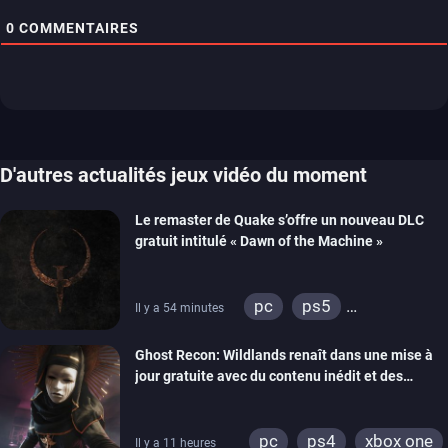
0
COMMENTAIRES
D'autres actualités jeux vidéo du moment
Le remaster de Quake s’offre un nouveau DLC
gratuit intitulé « Dawn of the Machine »
pc
ps5
Il y a 54 minutes
xbox series
switch
Ghost Recon: Wildlands renaît dans une mise à
ps4
xbox one
jour gratuite avec du contenu inédit et des
nintendo 64
visuels améliorés
pc
ps4
xbox one
Il y a 11 heures