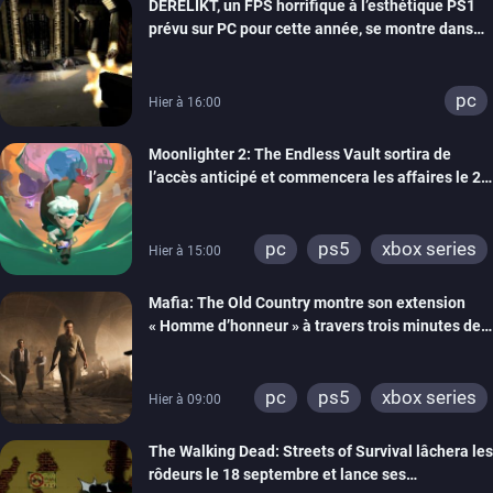
DERELIKT, un FPS horrifique à l’esthétique PS1
prévu sur PC pour cette année, se montre dans
un trailer de gameplay
pc
Hier à 16:00
Moonlighter 2: The Endless Vault sortira de
l’accès anticipé et commencera les affaires le 2
septembre
pc
ps5
xbox series
Hier à 15:00
Mafia: The Old Country montre son extension
« Homme d’honneur » à travers trois minutes de
gameplay commenté
pc
ps5
xbox series
Hier à 09:00
The Walking Dead: Streets of Survival lâchera les
rôdeurs le 18 septembre et lance ses