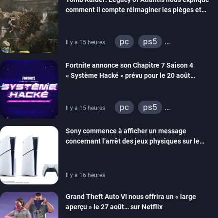
comment il compte réimaginer les pièges et
énigmes dans une nouvelle vidéo des coulisses
de développement
pc
ps5
Il y a 15 heures
xbox series
switch 2
Fortnite annonce son Chapitre 7 Saison 4
« Système Hacké » prévu pour le 20 août
prochain, tandis que Les Simpson ont fait leur
retour
pc
ps5
Il y a 15 heures
xbox series
switch
Sony commence à afficher un message
ios
android
ps4
concernant l’arrêt des jeux physiques sur le
xbox one
switch 2
carton des PlayStation 5
Il y a 16 heures
Grand Theft Auto VI nous offrira un « large
aperçu » le 27 août… sur Netflix