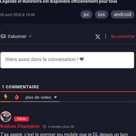
Legends of Runeterra est disponible officiellement pour tous
pc
ios
android
30 avril 2020 à 19:00
S'abonner
Se connecter
1
COMMENTAIRE
plus de votes
Editor
Nathan Champion
6 années plus tôt
T’as gagné, c’est le premier jeu mobile que je DL depuis un bon