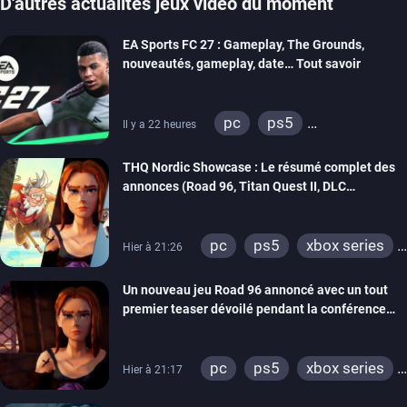
D'autres actualités jeux vidéo du moment
EA Sports FC 27 : Gameplay, The Grounds,
nouveautés, gameplay, date… Tout savoir
pc
ps5
Il y a 22 heures
xbox series
switch 2
THQ Nordic Showcase : Le résumé complet des
annonces (Road 96, Titan Quest II, DLC
REANIMAL…)
pc
ps5
xbox series
Hier à 21:26
switch
stadia
ps4
Un nouveau jeu Road 96 annoncé avec un tout
xbox one
switch 2
premier teaser dévoilé pendant la conférence
THQ Nordic
pc
ps5
xbox series
Hier à 21:17
switch
stadia
ps4