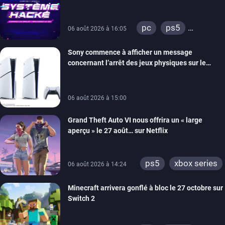
prochain, tandis que Les Simpson ont fait leur
retour
pc
ps5
06 août 2026 à 16:05
xbox series
Sony commence à afficher un message
switch
ios
concernant l’arrêt des jeux physiques sur le
android
ps4
carton des PlayStation 5
xbox one
switch 2
06 août 2026 à 15:00
Grand Theft Auto VI nous offrira un « large
aperçu » le 27 août… sur Netflix
ps5
xbox series
06 août 2026 à 14:24
Minecraft arrivera gonflé à bloc le 27 octobre sur
Switch 2