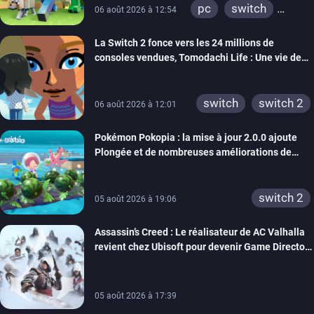
pc
switch
06 août 2026 à 12:54
ps4
ps vita
La Switch 2 fonce vers les 24 millions de
xbox one
wiiu
consoles vendues, Tomodachi Life : Une vie de
3ds
ps3
rêve dépasse aujourd’hui les 8 millions
xbox 360
switch 2
switch
switch 2
06 août 2026 à 12:01
Pokémon Pokopia : la mise à jour 2.0.0 ajoute
Plongée et de nombreuses améliorations de
confort
switch 2
05 août 2026 à 19:06
Assassin’s Creed : Le réalisateur de AC Valhalla
revient chez Ubisoft pour devenir Game Director
de la marque
05 août 2026 à 17:39