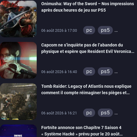
Onimusha: Way of the Sword – Nos impressions
switch 2
après deux heures de jeu sur PS5
pc
ps5
06 août 2026 à 17:00
xbox series
Capcom ne s’inquiète pas de l’abandon du
switch 2
physique et espère que Resident Evil Veronica
imitera Requiem pour dynamiser la série
pc
ps5
06 août 2026 à 16:40
xbox series
Tomb Raider: Legacy of Atlantis nous explique
switch 2
comment il compte réimaginer les pièges et
énigmes dans une nouvelle vidéo des coulisses
de développement
pc
ps5
06 août 2026 à 16:21
xbox series
Fortnite annonce son Chapitre 7 Saison 4
switch 2
« Système Hacké » prévu pour le 20 août