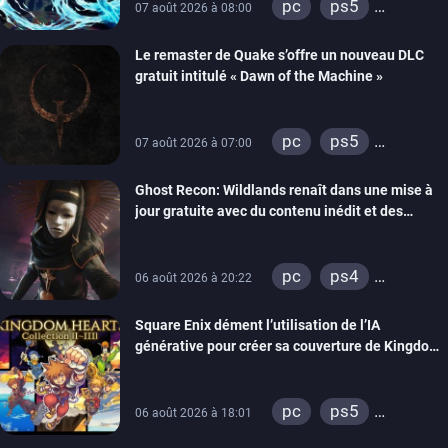
pc
ps5
07 août 2026 à 08:00
xbox series
Le remaster de Quake s’offre un nouveau DLC
gratuit intitulé « Dawn of the Machine »
pc
ps5
07 août 2026 à 07:00
xbox series
Ghost Recon: Wildlands renaît dans une mise à
switch
ps4
jour gratuite avec du contenu inédit et des
xbox one
visuels améliorés
nintendo 64
pc
ps4
06 août 2026 à 20:22
xbox one
Square Enix dément l’utilisation de l’IA
générative pour créer sa couverture de Kingdom
Hearts Collection
pc
ps5
06 août 2026 à 18:01
xbox series