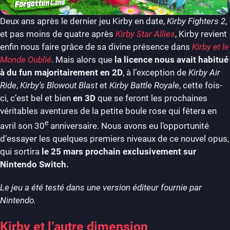
Deux ans après le dernier jeu Kirby en date,
Kirby Fighters 2
,
et pas moins de quatre après
Kirby Star Allies
, Kirby revient
enfin nous faire grâce de sa divine présence dans
Kirby et le
Monde Oublié
. Mais alors que
la licence nous avait habitué
à du fun majoritairement en 2D
, à l’exception de
Kirby Air
Ride
,
Kirby’s Blowout Blast
et
Kirby Battle Royale
, cette fois-
ci, c’est bel et bien
en 3D
que se feront les prochaines
véritables aventures de la petite boule rose qui fêtera en
e
avril son 30
anniversaire. Nous avons eu l’opportunité
d’essayer les quelques premiers niveaux de ce nouvel opus,
qui sortira
le 25 mars prochain exclusivement sur
Nintendo Switch.
Le jeu a été testé dans une version éditeur fournie par
Nintendo.
Kirby et l’autre dimension