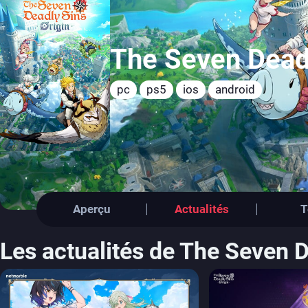
The Seven Deadl
pc
ps5
ios
android
Aperçu
Actualités
T
Les actualités de The Seven D