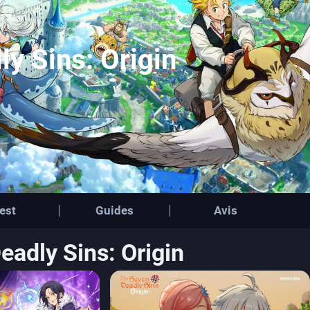
y Sins: Origin
est
Guides
Avis
eadly Sins: Origin