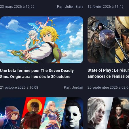
et PS5
mobiles en mars proch
23 mars 2026 à 15:55
Par : Julien Blary
12 février 2026 à 11:45
State of Play : Le rés
Une bêta fermée pour The Seven Deadly
annonces de l’émissio
Sins: Origin aura lieu dès le 30 octobre
(Nioh 3, Saros, Wolveri
25 septembre 2025 à 02:0
21 octobre 2025 à 10:08
Par : Jordan