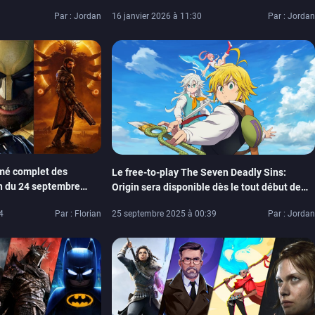
sortira qu’en mars
ain
16 janvier 2026 à 11:30
Par : Jordan
Par : Jordan
umé complet des
Le free-to-play The Seven Deadly Sins:
n du 24 septembre
Origin sera disponible dès le tout début de
ne, Flight Simulator)
l’année prochaine
4
Par : Florian
25 septembre 2025 à 00:39
Par : Jordan