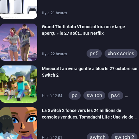
Il y a 21 heures
Grand Theft Auto VI nous offrira un « large
aperçu » le 27 août… sur Netflix
ps5
xbox series
Il y a 22 heures
Minecraft arrivera gonflé à bloc le 27 octobre sur
Switch 2
pc
switch
ps4
Hier à 12:54
ps vita
xbox one
La Switch 2 fonce vers les 24 millions de
wiiu
3ds
ps3
consoles vendues, Tomodachi Life : Une vie de
xbox 360
switch 2
rêve dépasse aujourd’hui les 8 millions
switch
switch 2
Hier à 12:01