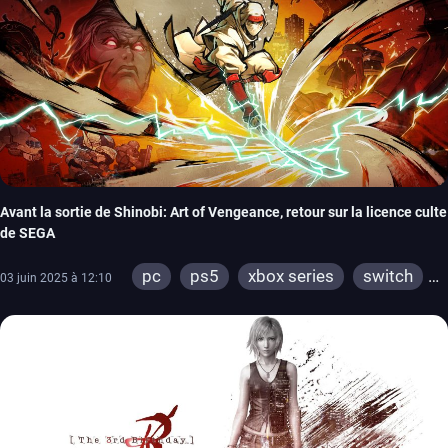
Avant la sortie de Shinobi: Art of Vengeance, retour sur la licence culte
de SEGA
pc
ps5
xbox series
switch
03 juin 2025 à 12:10
ps4
xbox one