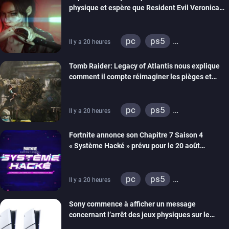
physique et espère que Resident Evil Veronica
imitera Requiem pour dynamiser la série
pc
ps5
Il y a 20 heures
xbox series
switch 2
Tomb Raider: Legacy of Atlantis nous explique
comment il compte réimaginer les pièges et
énigmes dans une nouvelle vidéo des coulisses
de développement
pc
ps5
Il y a 20 heures
xbox series
switch 2
Fortnite annonce son Chapitre 7 Saison 4
« Système Hacké » prévu pour le 20 août
prochain, tandis que Les Simpson ont fait leur
retour
pc
ps5
Il y a 20 heures
xbox series
switch
Sony commence à afficher un message
ios
android
ps4
concernant l’arrêt des jeux physiques sur le
xbox one
switch 2
carton des PlayStation 5