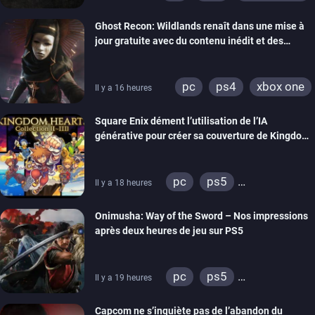
switch
ps4
Ghost Recon: Wildlands renaît dans une mise à
xbox one
nintendo 64
jour gratuite avec du contenu inédit et des
visuels améliorés
pc
ps4
xbox one
Il y a 16 heures
Square Enix dément l’utilisation de l’IA
générative pour créer sa couverture de Kingdom
Hearts Collection
pc
ps5
Il y a 18 heures
xbox series
switch 2
Onimusha: Way of the Sword – Nos impressions
après deux heures de jeu sur PS5
pc
ps5
Il y a 19 heures
xbox series
switch 2
Capcom ne s’inquiète pas de l’abandon du