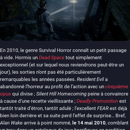
En 2010, le genre Survival Horror connaît un petit passage
à vide. Hormis un
Dead Space
tout simplement
exceptionnel (et sur lequel nous reviendrons peut-être un
jour), les sorties n’ont pas été particulièrement
remarquables les années passées.
Resident Evil
a
abandonné l’horreur au profit de l’action avec un
cinquième
opus
qui divise ;
Silent Hill Homecoming
peine à convaincre
à cause d’une recette vieillissante ;
Deadly Premonition
est
tantôt traité d’étron, tantôt adulé ; l’excellent
FEAR
est déjà
bien loin derrière et sa suite perd l’effet de surprise… Bref,
Alan Wake
arrive à point nommé,
le 14 mai 2010
, comblant
un trou dans un catalogue de jeux horrifiques en perdition.