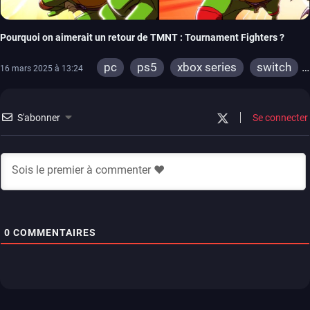
Pourquoi on aimerait un retour de TMNT : Tournament Fighters ?
pc
ps5
xbox series
switch
16 mars 2025 à 13:24
ps4
xbox one
S'abonner
Se connecter
0
COMMENTAIRES