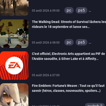
pc
ps5
05 août 2026 à 09:00
xbox series
The Walking Dead: Streets of Survival lâchera les
rôdeurs le 18 septembre et lance ses
précommandes
pc
ps5
05 août 2026 à 08:00
xbox series
C’est officiel, Electronic Arts appartient au PIF de
switch
switch 2
l’Arabie saoudite, à Silver Lake et à Affinity
Partners
05 août 2026 à 07:00
Fire Emblem: Fortune’s Weave : Tout ce qu’il faut
savoir (héros, classes, nouveautés, spoilers…)
switch 2