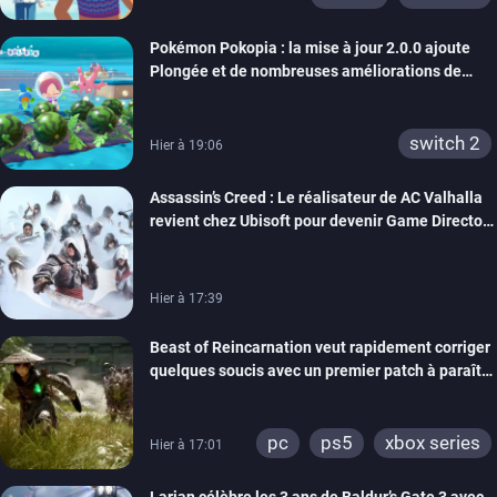
Pokémon Pokopia : la mise à jour 2.0.0 ajoute
Plongée et de nombreuses améliorations de
confort
switch 2
Hier à 19:06
Assassin’s Creed : Le réalisateur de AC Valhalla
revient chez Ubisoft pour devenir Game Director
de la marque
Hier à 17:39
Beast of Reincarnation veut rapidement corriger
quelques soucis avec un premier patch à paraître
bientôt
pc
ps5
xbox series
Hier à 17:01
Larian célèbre les 3 ans de Baldur’s Gate 3 avec