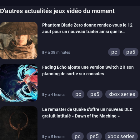
D'autres actualités jeux vidéo du moment
Phantom Blade Zero donne rendez-vous le 12
août pour un nouveau trailer ainsi que le
lancement des précommandes
pc
ps5
Il y a 38 minutes
Fading Echo ajoute une version Switch 2 à son
planning de sortie sur consoles
pc
ps5
xbox series
Il y a 4 heures
Le remaster de Quake s’offre un nouveau DLC
gratuit intitulé « Dawn of the Machine »
pc
ps5
xbox series
Il y a 5 heures