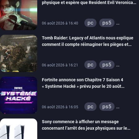
physique et espère que Resident Evil Veronica
imitera Requiem pour dynamiser la série
pc
ps5
06 août 2026 à 16:40
xbox series
Tomb Raider: Legacy of Atlantis nous explique
switch 2
comment il compte réimaginer les pièges et
énigmes dans une nouvelle vidéo des coulisses
de développement
pc
ps5
06 août 2026 à 16:21
xbox series
Fortnite annonce son Chapitre 7 Saison 4
switch 2
« Système Hacké » prévu pour le 20 août
prochain, tandis que Les Simpson ont fait leur
retour
pc
ps5
06 août 2026 à 16:05
xbox series
Sony commence à afficher un message
switch
ios
concernant l’arrêt des jeux physiques sur le
android
ps4
carton des PlayStation 5