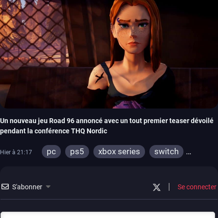
Un nouveau jeu Road 96 annoncé avec un tout premier teaser dévoilé
pendant la conférence THQ Nordic
pc
ps5
xbox series
switch
Hier à 21:17
stadia
ps4
xbox one
S'abonner
Se connecter