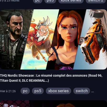
pc
ps5
xbox series
switch 2
Il y a 23 heures
THQ Nordic Showcase : Le résumé complet des annonces (Road 96,
Titan Quest II, DLC REANIMAL…)
pc
ps5
xbox series
switch
Hier à 21:26
stadia
ps4
xbox one
switch 2