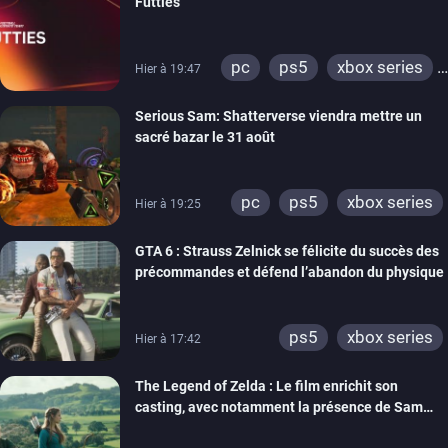
Futties
pc
ps5
xbox series
Hier à 19:47
switch
ps4
Serious Sam: Shatterverse viendra mettre un
xbox one
switch 2
sacré bazar le 31 août
pc
ps5
xbox series
Hier à 19:25
GTA 6 : Strauss Zelnick se félicite du succès des
précommandes et défend l’abandon du physique
ps5
xbox series
Hier à 17:42
The Legend of Zelda : Le film enrichit son
casting, avec notamment la présence de Sam
Neill