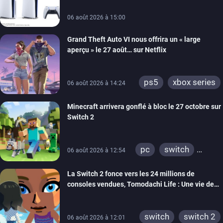
xbox one
switch 2
06 août 2026 à 15:00
Grand Theft Auto VI nous offrira un « large
aperçu » le 27 août… sur Netflix
ps5
xbox series
06 août 2026 à 14:24
Minecraft arrivera gonflé à bloc le 27 octobre sur
Switch 2
pc
switch
06 août 2026 à 12:54
ps4
ps vita
La Switch 2 fonce vers les 24 millions de
xbox one
wiiu
consoles vendues, Tomodachi Life : Une vie de
3ds
ps3
rêve dépasse aujourd’hui les 8 millions
xbox 360
switch 2
switch
switch 2
06 août 2026 à 12:01