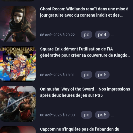
xbox series
Ghost Recon: Wildlands renaît dans une mise à
switch
ps4
jour gratuite avec du contenu inédit et des
xbox one
visuels améliorés
nintendo 64
pc
ps4
06 août 2026 à 20:22
xbox one
Square Enix dément l’utilisation de l’IA
générative pour créer sa couverture de Kingdom
Hearts Collection
pc
ps5
06 août 2026 à 18:01
xbox series
Onimusha: Way of the Sword – Nos impressions
switch 2
après deux heures de jeu sur PS5
pc
ps5
06 août 2026 à 17:00
xbox series
Capcom ne s’inquiète pas de l’abandon du
switch 2