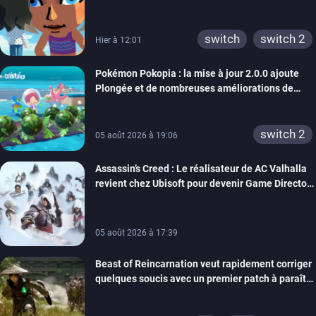
xbox 360
switch 2
rêve dépasse aujourd’hui les 8 millions
switch
switch 2
Hier à 12:01
Pokémon Pokopia : la mise à jour 2.0.0 ajoute
Plongée et de nombreuses améliorations de
confort
switch 2
05 août 2026 à 19:06
Assassin’s Creed : Le réalisateur de AC Valhalla
revient chez Ubisoft pour devenir Game Director
de la marque
05 août 2026 à 17:39
Beast of Reincarnation veut rapidement corriger
quelques soucis avec un premier patch à paraître
bientôt