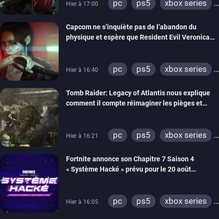
pc
ps5
xbox series
Hier à 17:00
switch 2
Capcom ne s’inquiète pas de l’abandon du
physique et espère que Resident Evil Veronica
imitera Requiem pour dynamiser la série
pc
ps5
xbox series
Hier à 16:40
switch 2
Tomb Raider: Legacy of Atlantis nous explique
comment il compte réimaginer les pièges et
énigmes dans une nouvelle vidéo des coulisses
de développement
pc
ps5
xbox series
Hier à 16:21
switch 2
Fortnite annonce son Chapitre 7 Saison 4
« Système Hacké » prévu pour le 20 août
prochain, tandis que Les Simpson ont fait leur
retour
pc
ps5
xbox series
Hier à 16:05
switch
ios
android