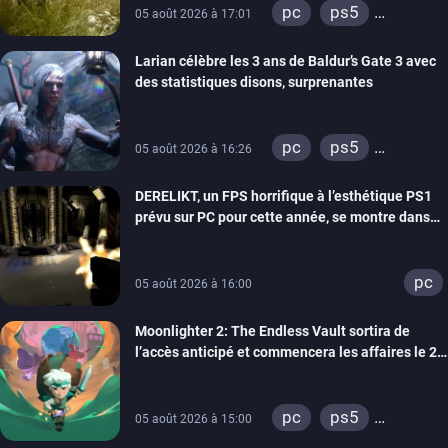
pc
ps5
05 août 2026 à 17:01
xbox series
Larian célèbre les 3 ans de Baldur’s Gate 3 avec
des statistiques disons, surprenantes
pc
ps5
05 août 2026 à 16:26
xbox series
DERELIKT, un FPS horrifique à l’esthétique PS1
prévu sur PC pour cette année, se montre dans
un trailer de gameplay
pc
05 août 2026 à 16:00
Moonlighter 2: The Endless Vault sortira de
l’accès anticipé et commencera les affaires le 2
septembre
pc
ps5
05 août 2026 à 15:00
xbox series