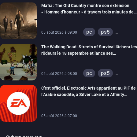
Mafia: The Old Country montre son extension
« Homme d’honneur » à travers trois minutes de
gameplay commenté
pc
ps5
05 août 2026 à 09:00
xbox series
The Walking Dead: Streets of Survival lâchera les
rôdeurs le 18 septembre et lance ses
précommandes
pc
ps5
05 août 2026 à 08:00
xbox series
C’est officiel, Electronic Arts appartient au PIF de
switch
switch 2
l’Arabie saoudite, à Silver Lake et à Affinity
Partners
05 août 2026 à 07:00