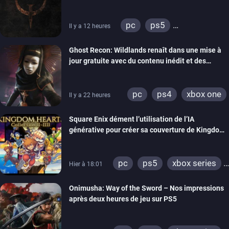
pc
ps5
Il y a 12 heures
xbox series
switch
Ghost Recon: Wildlands renaît dans une mise à
ps4
xbox one
jour gratuite avec du contenu inédit et des
nintendo 64
visuels améliorés
pc
ps4
xbox one
Il y a 22 heures
Square Enix dément l’utilisation de l’IA
générative pour créer sa couverture de Kingdom
Hearts Collection
pc
ps5
xbox series
Hier à 18:01
switch 2
Onimusha: Way of the Sword – Nos impressions
après deux heures de jeu sur PS5