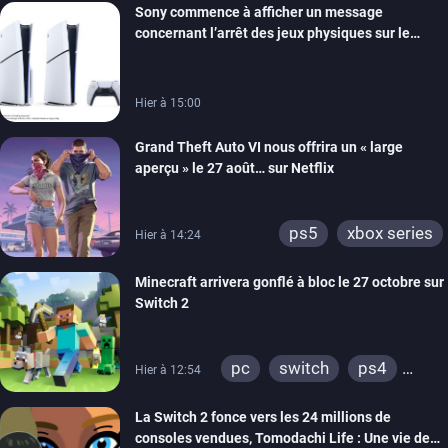
Sony commence à afficher un message
ps4
xbox one
concernant l’arrêt des jeux physiques sur le
switch 2
carton des PlayStation 5
Hier à 15:00
Grand Theft Auto VI nous offrira un « large
aperçu » le 27 août… sur Netflix
ps5
xbox series
Hier à 14:24
Minecraft arrivera gonflé à bloc le 27 octobre sur
Switch 2
pc
switch
ps4
Hier à 12:54
ps vita
xbox one
La Switch 2 fonce vers les 24 millions de
wiiu
3ds
ps3
consoles vendues, Tomodachi Life : Une vie de