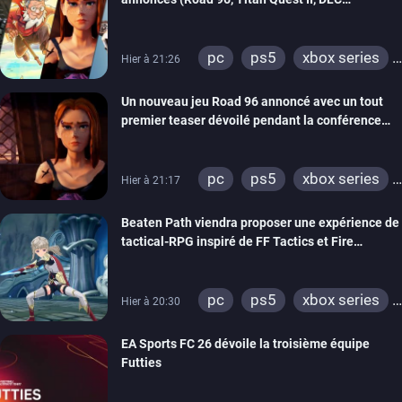
REANIMAL…)
pc
ps5
xbox series
Hier à 21:26
switch
stadia
ps4
Un nouveau jeu Road 96 annoncé avec un tout
xbox one
switch 2
premier teaser dévoilé pendant la conférence
THQ Nordic
pc
ps5
xbox series
Hier à 21:17
switch
stadia
ps4
Beaten Path viendra proposer une expérience de
xbox one
tactical-RPG inspiré de FF Tactics et Fire
Emblem
pc
ps5
xbox series
Hier à 20:30
switch
EA Sports FC 26 dévoile la troisième équipe
Futties