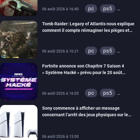
pc
ps5
06 août 2026 à 16:40
xbox series
Tomb Raider: Legacy of Atlantis nous explique
switch 2
comment il compte réimaginer les pièges et
énigmes dans une nouvelle vidéo des coulisses
de développement
pc
ps5
06 août 2026 à 16:21
xbox series
Fortnite annonce son Chapitre 7 Saison 4
switch 2
« Système Hacké » prévu pour le 20 août
prochain, tandis que Les Simpson ont fait leur
retour
pc
ps5
06 août 2026 à 16:05
xbox series
Sony commence à afficher un message
switch
ios
concernant l’arrêt des jeux physiques sur le
android
ps4
carton des PlayStation 5
xbox one
switch 2
06 août 2026 à 15:00