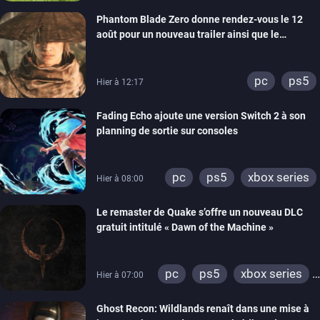
Phantom Blade Zero donne rendez-vous le 12
août pour un nouveau trailer ainsi que le
lancement des précommandes
pc
ps5
Hier à 12:17
Fading Echo ajoute une version Switch 2 à son
planning de sortie sur consoles
pc
ps5
xbox series
Hier à 08:00
Le remaster de Quake s’offre un nouveau DLC
gratuit intitulé « Dawn of the Machine »
pc
ps5
xbox series
Hier à 07:00
switch
ps4
Ghost Recon: Wildlands renaît dans une mise à
xbox one
nintendo 64