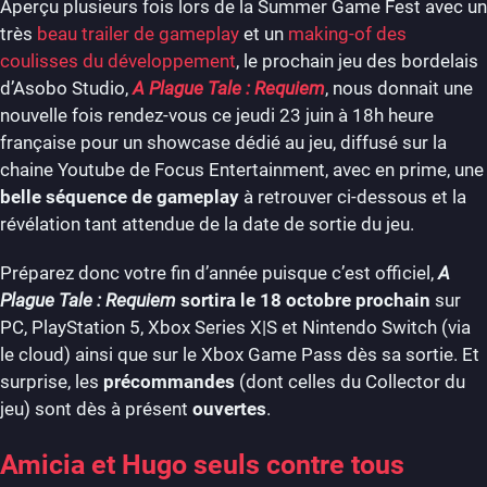
Aperçu plusieurs fois lors de la Summer Game Fest avec un
très
beau trailer de gameplay
et un
making-of des
coulisses du développement
, le prochain jeu des bordelais
d’Asobo Studio,
A Plague Tale : Requiem
, nous donnait une
nouvelle fois rendez-vous ce jeudi 23 juin à 18h heure
française pour un showcase dédié au jeu, diffusé sur la
chaine Youtube de Focus Entertainment, avec en prime, une
belle séquence de gameplay
à retrouver ci-dessous et la
révélation tant attendue de la date de sortie du jeu.
Préparez donc votre fin d’année puisque c’est officiel,
A
Plague Tale : Requiem
sortira le 18 octobre prochain
sur
PC, PlayStation 5, Xbox Series X|S et Nintendo Switch (via
le cloud) ainsi que sur le Xbox Game Pass dès sa sortie. Et
surprise, les
précommandes
(dont celles du Collector du
jeu) sont dès à présent
ouvertes
.
Amicia et Hugo seuls contre tous