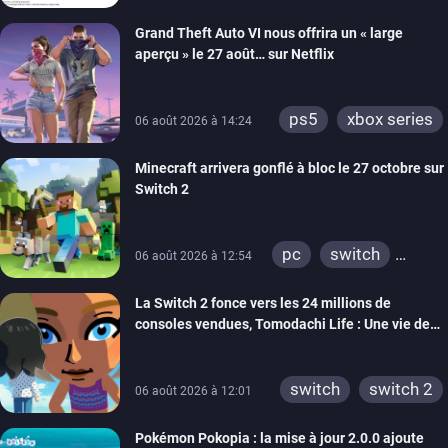
Grand Theft Auto VI nous offrira un « large
aperçu » le 27 août… sur Netflix
ps5
xbox series
06 août 2026 à 14:24
Minecraft arrivera gonflé à bloc le 27 octobre sur
Switch 2
pc
switch
06 août 2026 à 12:54
ps4
ps vita
La Switch 2 fonce vers les 24 millions de
xbox one
wiiu
consoles vendues, Tomodachi Life : Une vie de
3ds
ps3
rêve dépasse aujourd’hui les 8 millions
xbox 360
switch 2
switch
switch 2
06 août 2026 à 12:01
Pokémon Pokopia : la mise à jour 2.0.0 ajoute