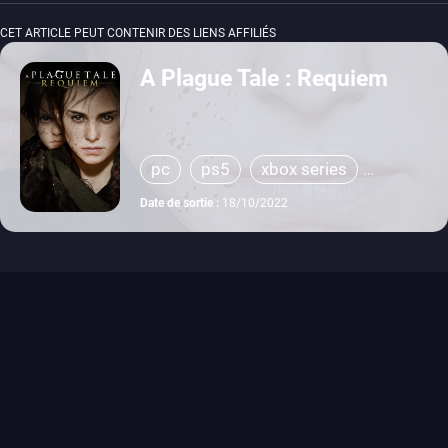
CET ARTICLE PEUT CONTENIR DES LIENS AFFILIÉS
A Plague Tale : Requiem
pc
ps5
xbox series
switch
Date de sortie :
18/10/2022