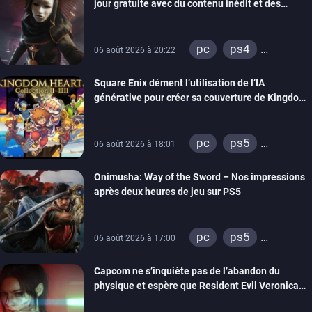
jour gratuite avec du contenu inédit et des
visuels améliorés
pc
ps4
06 août 2026 à 20:22
xbox one
Square Enix dément l’utilisation de l’IA
générative pour créer sa couverture de Kingdom
Hearts Collection
pc
ps5
06 août 2026 à 18:01
xbox series
Onimusha: Way of the Sword – Nos impressions
switch 2
après deux heures de jeu sur PS5
pc
ps5
06 août 2026 à 17:00
xbox series
Capcom ne s’inquiète pas de l’abandon du
switch 2
physique et espère que Resident Evil Veronica
imitera Requiem pour dynamiser la série