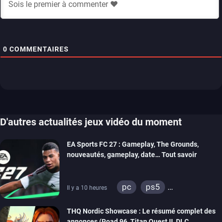
0
COMMENTAIRES
D'autres actualités jeux vidéo du moment
EA Sports FC 27 : Gameplay, The Grounds,
nouveautés, gameplay, date… Tout savoir
pc
ps5
Il y a 10 heures
xbox series
switch 2
THQ Nordic Showcase : Le résumé complet des
annonces (Road 96, Titan Quest II, DLC