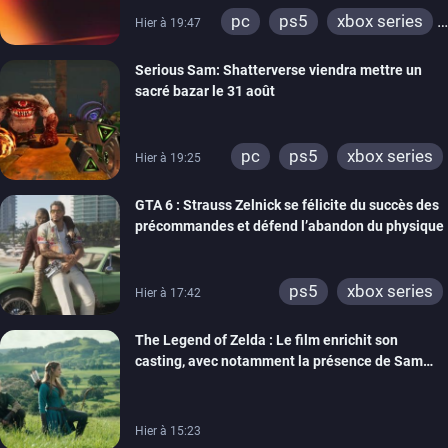
pc
ps5
xbox series
Hier à 19:47
switch
ps4
Serious Sam: Shatterverse viendra mettre un
xbox one
switch 2
sacré bazar le 31 août
pc
ps5
xbox series
Hier à 19:25
GTA 6 : Strauss Zelnick se félicite du succès des
précommandes et défend l’abandon du physique
ps5
xbox series
Hier à 17:42
The Legend of Zelda : Le film enrichit son
casting, avec notamment la présence de Sam
Neill
Hier à 15:23