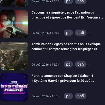
pc
ps5
06 août 2026 à 17:00
xbox series
Capcom ne s’inquiète pas de l’abandon du
switch 2
physique et espère que Resident Evil Veronica
imitera Requiem pour dynamiser la série
pc
ps5
06 août 2026 à 16:40
xbox series
Tomb Raider: Legacy of Atlantis nous explique
switch 2
comment il compte réimaginer les pièges et
énigmes dans une nouvelle vidéo des coulisses
de développement
pc
ps5
06 août 2026 à 16:21
xbox series
Fortnite annonce son Chapitre 7 Saison 4
switch 2
« Système Hacké » prévu pour le 20 août
prochain, tandis que Les Simpson ont fait leur
retour
pc
ps5
06 août 2026 à 16:05
xbox series