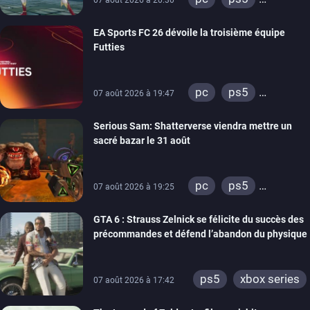
07 août 2026 à 20:30
xbox series
EA Sports FC 26 dévoile la troisième équipe
switch
Futties
pc
ps5
07 août 2026 à 19:47
xbox series
Serious Sam: Shatterverse viendra mettre un
switch
ps4
sacré bazar le 31 août
xbox one
switch 2
pc
ps5
07 août 2026 à 19:25
xbox series
GTA 6 : Strauss Zelnick se félicite du succès des
précommandes et défend l’abandon du physique
ps5
xbox series
07 août 2026 à 17:42