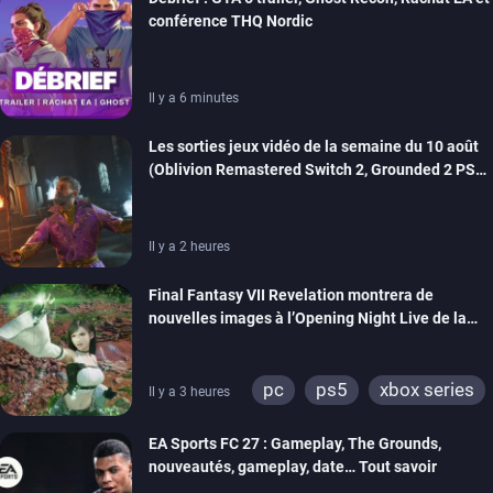
conférence THQ Nordic
Il y a 6 minutes
Les sorties jeux vidéo de la semaine du 10 août
(Oblivion Remastered Switch 2, Grounded 2 PS5,
Wild Blue Skies…)
Il y a 2 heures
Final Fantasy VII Revelation montrera de
nouvelles images à l’Opening Night Live de la
Gamescom
pc
ps5
xbox series
Il y a 3 heures
switch 2
EA Sports FC 27 : Gameplay, The Grounds,
nouveautés, gameplay, date… Tout savoir