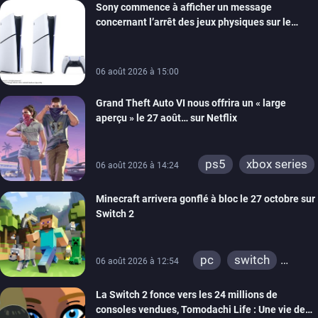
Sony commence à afficher un message
switch
ios
concernant l’arrêt des jeux physiques sur le
android
ps4
carton des PlayStation 5
xbox one
switch 2
06 août 2026 à 15:00
Grand Theft Auto VI nous offrira un « large
aperçu » le 27 août… sur Netflix
ps5
xbox series
06 août 2026 à 14:24
Minecraft arrivera gonflé à bloc le 27 octobre sur
Switch 2
pc
switch
06 août 2026 à 12:54
ps4
ps vita
La Switch 2 fonce vers les 24 millions de
xbox one
wiiu
consoles vendues, Tomodachi Life : Une vie de
3ds
ps3