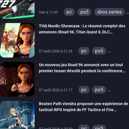
pc
ps5
xbox series
Hier à 11:00
switch 2
THQ Nordic Showcase : Le résumé complet des
annonces (Road 96, Titan Quest II, DLC
REANIMAL…)
pc
ps5
07 août 2026 à 21:26
xbox series
Un nouveau jeu Road 96 annoncé avec un tout
switch
stadia
premier teaser dévoilé pendant la conférence
ps4
xbox one
THQ Nordic
switch 2
pc
ps5
07 août 2026 à 21:17
xbox series
Beaten Path viendra proposer une expérience de
switch
stadia
tactical-RPG inspiré de FF Tactics et Fire
ps4
xbox one
Emblem
pc
ps5