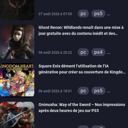
pc
ps5
07 août 2026 à 07:00
xbox series
Ghost Recon: Wildlands renaît dans une mise à
switch
ps4
jour gratuite avec du contenu inédit et des
xbox one
visuels améliorés
nintendo 64
pc
ps4
06 août 2026 à 20:22
xbox one
Square Enix dément l’utilisation de l’IA
générative pour créer sa couverture de Kingdom
Hearts Collection
pc
ps5
06 août 2026 à 18:01
xbox series
Onimusha: Way of the Sword – Nos impressions
switch 2
après deux heures de jeu sur PS5