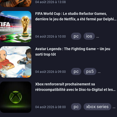
04 août 2026 à 13:08
FIFA World Cup : Le studio Refactor Games,
derrière le jeu de Netflix, a été fermé par Delphi
Interactive
pc
ios
04 août 2026 à 10:00
android
Avatar Legends : The Fighting Game – Un jeu
sorti trop tôt
pc
ps5
04 août 2026 à 09:00
xbox series
Xbox renforcerait prochainement sa
switch
switch 2
rétrocompatibilité avec le Disc-to-Digital et les
portages de jeux Xbox 360 sur PC
pc
xbox series
04 août 2026 à 08:00
xbox one