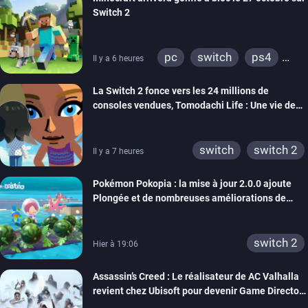
Switch 2
pc
switch
ps4
Il y a 6 heures
ps vita
xbox one
La Switch 2 fonce vers les 24 millions de
wiiu
3ds
ps3
consoles vendues, Tomodachi Life : Une vie de
xbox 360
switch 2
rêve dépasse aujourd’hui les 8 millions
switch
switch 2
Il y a 7 heures
Pokémon Pokopia : la mise à jour 2.0.0 ajoute
Plongée et de nombreuses améliorations de
confort
switch 2
Hier à 19:06
Assassin’s Creed : Le réalisateur de AC Valhalla
revient chez Ubisoft pour devenir Game Director
de la marque