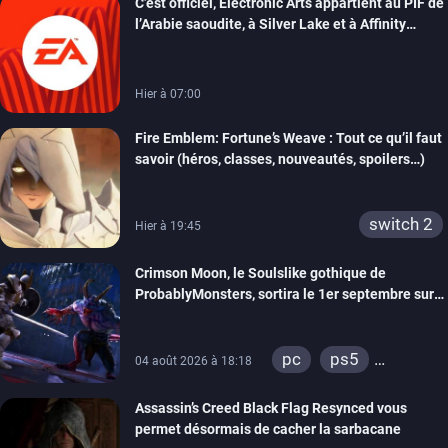
C’est officiel, Electronic Arts appartient au PIF de
l’Arabie saoudite, à Silver Lake et à Affinity
Partners
Hier à 07:00
Fire Emblem: Fortune’s Weave : Tout ce qu’il faut
savoir (héros, classes, nouveautés, spoilers…)
switch 2
Hier à 19:45
Crimson Moon, le Soulslike gothique de
ProbablyMonsters, sortira le 1er septembre sur
PC, PS5 et Xbox Series
pc
ps5
04 août 2026 à 18:18
xbox series
Assassin’s Creed Black Flag Resynced vous
permet désormais de cacher la sarbacane