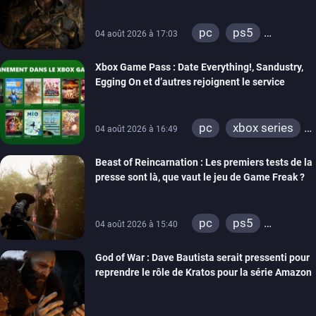
pc
ps5
04 août 2026 à 17:03
xbox series
Xbox Game Pass : Date Everything!, Sandustry,
Egging On et d’autres rejoignent le service
pc
xbox series
04 août 2026 à 16:49
xbox one
Beast of Reincarnation : Les premiers tests de la
presse sont là, que vaut le jeu de Game Freak ?
pc
ps5
04 août 2026 à 15:40
xbox series
God of War : Dave Bautista serait pressenti pour
reprendre le rôle de Kratos pour la série Amazon