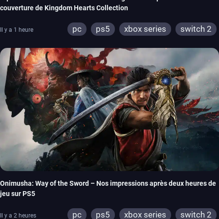
couverture de Kingdom Hearts Collection
pc
ps5
xbox series
switch 2
Il y a 1 heure
Onimusha: Way of the Sword – Nos impressions après deux heures de
jeu sur PS5
pc
ps5
xbox series
switch 2
Il y a 2 heures