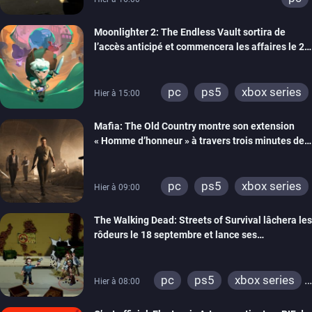
Moonlighter 2: The Endless Vault sortira de
l’accès anticipé et commencera les affaires le 2
septembre
pc
ps5
xbox series
Hier à 15:00
Mafia: The Old Country montre son extension
« Homme d’honneur » à travers trois minutes de
gameplay commenté
pc
ps5
xbox series
Hier à 09:00
The Walking Dead: Streets of Survival lâchera les
rôdeurs le 18 septembre et lance ses
précommandes
pc
ps5
xbox series
Hier à 08:00
switch
switch 2