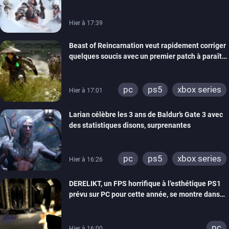
Hier à 17:39
Beast of Reincarnation veut rapidement corriger
quelques soucis avec un premier patch à paraître
bientôt
pc
ps5
xbox series
Hier à 17:01
Larian célèbre les 3 ans de Baldur’s Gate 3 avec
des statistiques disons, surprenantes
pc
ps5
xbox series
Hier à 16:26
DERELIKT, un FPS horrifique à l’esthétique PS1
prévu sur PC pour cette année, se montre dans
un trailer de gameplay
pc
Hier à 16:00