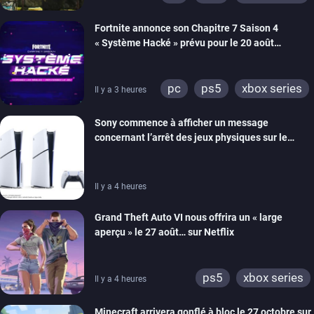
switch 2
Fortnite annonce son Chapitre 7 Saison 4
« Système Hacké » prévu pour le 20 août
prochain, tandis que Les Simpson ont fait leur
retour
pc
ps5
xbox series
Il y a 3 heures
switch
ios
android
Sony commence à afficher un message
ps4
xbox one
concernant l’arrêt des jeux physiques sur le
switch 2
carton des PlayStation 5
Il y a 4 heures
Grand Theft Auto VI nous offrira un « large
aperçu » le 27 août… sur Netflix
ps5
xbox series
Il y a 4 heures
Minecraft arrivera gonflé à bloc le 27 octobre sur