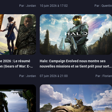
sting historique
Halo: Campaign Evolved
Par : Jordan
10 juin 2026 à 17:02
Par : Quentin
 2026 : Le résumé
Halo: Campaign Evolved nous montre ses
on (Gears of War: E-
nouvelles missions et se tient prêt pour sortir
 Fable…)
le 28 juillet, les précommandes sont déjà
Par : Jordan
07 juin 2026 à 21:00
Par : Florian
ouvertes