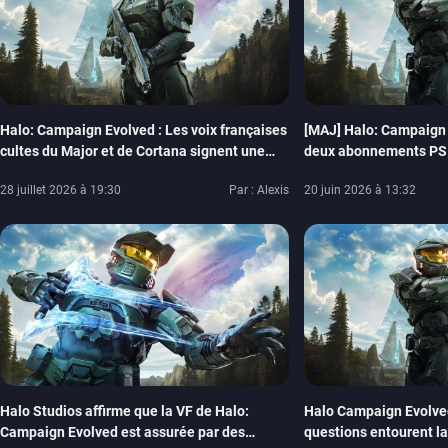
Halo: Campaign Evolved : Les voix françaises
[MAJ] Halo: Campaign 
cultes du Major et de Cortana signent une
deux abonnements PS 
tribune dénonçant Microsoft et l’IA
profiter de la coopérat
28 juillet 2026 à 19:30
Par : Alexis
20 juin 2026 à 13:32
Halo Studios affirme que la VF de Halo:
Halo Campaign Evolve
Campaign Evolved est assurée par des
questions entourent la 