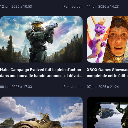
humains, pas par IA
pas assurée par son ca
12 juin 2026 à 10:53
Par : Jordan
11 juin 2026 à 14:23
Halo: Campaign Evolved fait le plein d’action
XBOX Games Showcase
dans une nouvelle bande-annonce, et dévoile
complet de cette éditi
ses configurations PC
Day, Persona 6, Spyro,
08 juin 2026 à 17:33
Par : Jordan
07 juin 2026 à 21:24