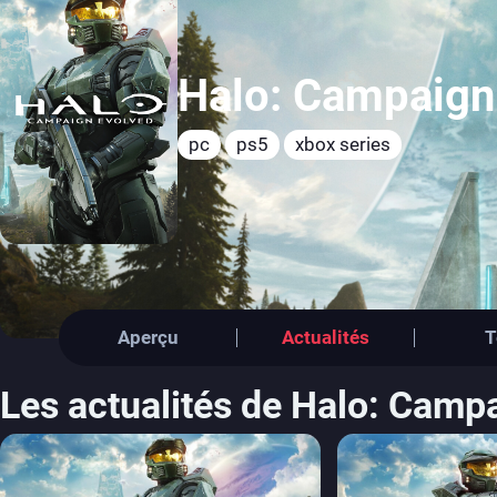
Halo: Campaign
pc
ps5
xbox series
Aperçu
Actualités
T
Les actualités de Halo: Camp