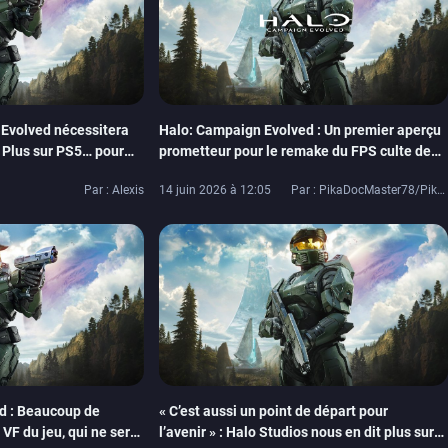
Evolved nécessitera
Halo: Campaign Evolved : Un premier aperçu
Plus sur PS5… pour
prometteur pour le remake du FPS culte des
ion en local
années 2000 ?
Par : Alexis
14 juin 2026 à 12:05
Par : PikaDocMaster78/PikaDoc42
d : Beaucoup de
« C’est aussi un point de départ pour
VF du jeu, qui ne sera
l’avenir » : Halo Studios nous en dit plus sur