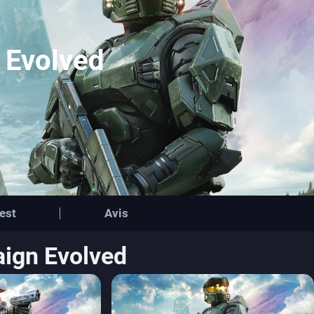
 Evolved
est
Avis
aign Evolved