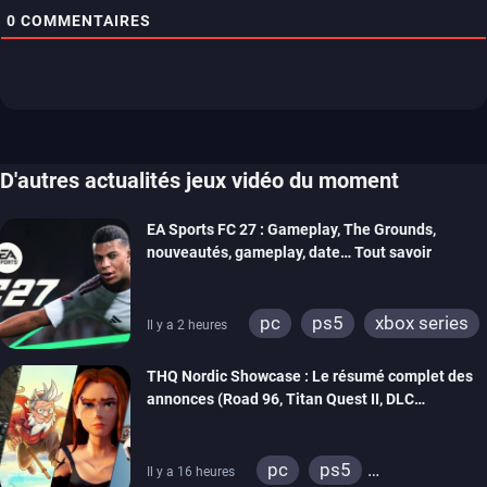
0
COMMENTAIRES
D'autres actualités jeux vidéo du moment
EA Sports FC 27 : Gameplay, The Grounds,
nouveautés, gameplay, date… Tout savoir
pc
ps5
xbox series
Il y a 2 heures
switch 2
THQ Nordic Showcase : Le résumé complet des
annonces (Road 96, Titan Quest II, DLC
REANIMAL…)
pc
ps5
Il y a 16 heures