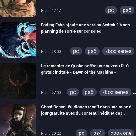
pc
ps5
Hier à 12:17
Fading Echo ajoute une version Switch 2 à son
planning de sortie sur consoles
pc
ps5
xbox series
Hier à 08:00
Le remaster de Quake s’offre un nouveau DLC
gratuit intitulé « Dawn of the Machine »
pc
ps5
xbox series
Hier à 07:00
switch
ps4
Ghost Recon: Wildlands renaît dans une mise à
xbox one
nintendo 64
jour gratuite avec du contenu inédit et des
visuels améliorés
pc
ps4
xbox one
Hier à 20:22