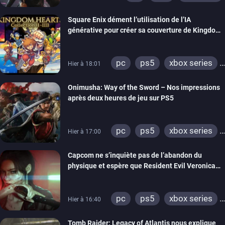
Square Enix dément l’utilisation de l’IA
générative pour créer sa couverture de Kingdom
Hearts Collection
pc
ps5
xbox series
Hier à 18:01
switch 2
Onimusha: Way of the Sword – Nos impressions
après deux heures de jeu sur PS5
pc
ps5
xbox series
Hier à 17:00
switch 2
Capcom ne s’inquiète pas de l’abandon du
physique et espère que Resident Evil Veronica
imitera Requiem pour dynamiser la série
pc
ps5
xbox series
Hier à 16:40
switch 2
Tomb Raider: Legacy of Atlantis nous explique