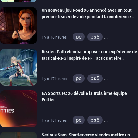
xbox series
switch
Un nouveau jeu Road 96 annoncé avec un tout
stadia
ps4
premier teaser dévoilé pendant la conférence
xbox one
switch 2
THQ Nordic
pc
ps5
Il y a 16 heures
xbox series
switch
Beaten Path viendra proposer une expérience de
stadia
ps4
tactical-RPG inspiré de FF Tactics et Fire
xbox one
Emblem
pc
ps5
Il y a 17 heures
xbox series
switch
EA Sports FC 26 dévoile la troisième équipe
Futties
pc
ps5
Il y a 18 heures
xbox series
switch
Serious Sam: Shatterverse viendra mettre un
ps4
xbox one