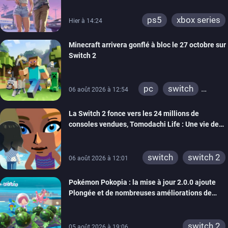
ps5
xbox series
Hier à 14:24
Minecraft arrivera gonflé à bloc le 27 octobre sur
Switch 2
pc
switch
06 août 2026 à 12:54
ps4
ps vita
La Switch 2 fonce vers les 24 millions de
xbox one
wiiu
consoles vendues, Tomodachi Life : Une vie de
3ds
ps3
rêve dépasse aujourd’hui les 8 millions
xbox 360
switch 2
switch
switch 2
06 août 2026 à 12:01
Pokémon Pokopia : la mise à jour 2.0.0 ajoute
Plongée et de nombreuses améliorations de
confort
switch 2
05 août 2026 à 19:06