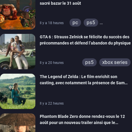
sacré bazar le 31 août
switch 2
pc
ps5
Il y a 18 heures
xbox series
GTA 6 : Strauss Zelnick se félicite du succès des
précommandes et défend l’abandon du physique
ps5
xbox series
Il y a 20 heures
The Legend of Zelda : Le film enrichit son
casting, avec notamment la présence de Sam
Neill
Il y a 22 heures
Phantom Blade Zero donne rendez-vous le 12
août pour un nouveau trailer ainsi que le
lancement des précommandes