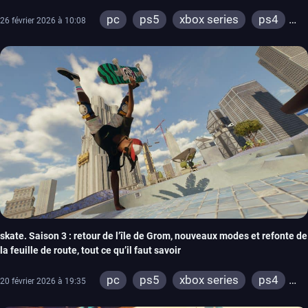
pc
ps5
xbox series
ps4
26 février 2026 à 10:08
xbox one
skate. Saison 3 : retour de l’île de Grom, nouveaux modes et refonte de
la feuille de route, tout ce qu’il faut savoir
pc
ps5
xbox series
ps4
20 février 2026 à 19:35
xbox one