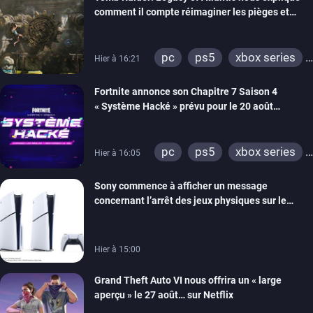
comment il compte réimaginer les pièges et
énigmes dans une nouvelle vidéo des coulisses
de développement
pc
ps5
xbox series
Hier à 16:21
switch 2
Fortnite annonce son Chapitre 7 Saison 4
« Système Hacké » prévu pour le 20 août
prochain, tandis que Les Simpson ont fait leur
retour
pc
ps5
xbox series
Hier à 16:05
switch
ios
android
Sony commence à afficher un message
ps4
xbox one
concernant l’arrêt des jeux physiques sur le
switch 2
carton des PlayStation 5
Hier à 15:00
Grand Theft Auto VI nous offrira un « large
aperçu » le 27 août… sur Netflix