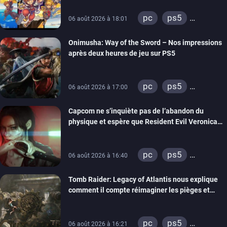
pc
ps5
06 août 2026 à 18:01
xbox series
Onimusha: Way of the Sword – Nos impressions
switch 2
après deux heures de jeu sur PS5
pc
ps5
06 août 2026 à 17:00
xbox series
Capcom ne s’inquiète pas de l’abandon du
switch 2
physique et espère que Resident Evil Veronica
imitera Requiem pour dynamiser la série
pc
ps5
06 août 2026 à 16:40
xbox series
Tomb Raider: Legacy of Atlantis nous explique
switch 2
comment il compte réimaginer les pièges et
énigmes dans une nouvelle vidéo des coulisses
de développement
pc
ps5
06 août 2026 à 16:21