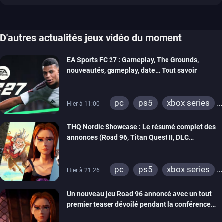
D'autres actualités jeux vidéo du moment
EA Sports FC 27 : Gameplay, The Grounds,
nouveautés, gameplay, date… Tout savoir
pc
ps5
xbox series
Hier à 11:00
switch 2
THQ Nordic Showcase : Le résumé complet des
annonces (Road 96, Titan Quest II, DLC
REANIMAL…)
pc
ps5
xbox series
Hier à 21:26
switch
stadia
ps4
Un nouveau jeu Road 96 annoncé avec un tout
xbox one
switch 2
premier teaser dévoilé pendant la conférence
THQ Nordic