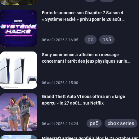
xbox series
Fortnite annonce son Chapitre 7 Saison 4
switch 2
« Système Hacké » prévu pour le 20 août
prochain, tandis que Les Simpson ont fait leur
retour
pc
ps5
06 août 2026 à 16:05
xbox series
Sony commence à afficher un message
switch
ios
concernant l’arrêt des jeux physiques sur le
android
ps4
carton des PlayStation 5
xbox one
switch 2
06 août 2026 à 15:00
Grand Theft Auto VI nous offrira un « large
aperçu » le 27 août… sur Netflix
ps5
xbox series
06 août 2026 à 14:24
Minecraft arrivera gonflé à bloc le 27 octobre sur