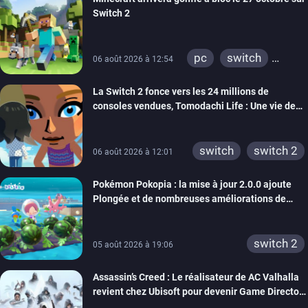
Switch 2
pc
switch
06 août 2026 à 12:54
ps4
ps vita
La Switch 2 fonce vers les 24 millions de
xbox one
wiiu
consoles vendues, Tomodachi Life : Une vie de
3ds
ps3
rêve dépasse aujourd’hui les 8 millions
xbox 360
switch 2
switch
switch 2
06 août 2026 à 12:01
Pokémon Pokopia : la mise à jour 2.0.0 ajoute
Plongée et de nombreuses améliorations de
confort
switch 2
05 août 2026 à 19:06
Assassin’s Creed : Le réalisateur de AC Valhalla
revient chez Ubisoft pour devenir Game Director
de la marque