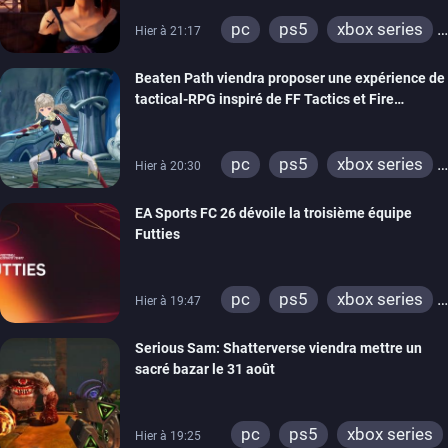
pc
ps5
xbox series
Hier à 21:17
switch
stadia
ps4
Beaten Path viendra proposer une expérience de
xbox one
tactical-RPG inspiré de FF Tactics et Fire
Emblem
pc
ps5
xbox series
Hier à 20:30
switch
EA Sports FC 26 dévoile la troisième équipe
Futties
pc
ps5
xbox series
Hier à 19:47
switch
ps4
Serious Sam: Shatterverse viendra mettre un
xbox one
switch 2
sacré bazar le 31 août
pc
ps5
xbox series
Hier à 19:25