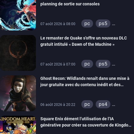
planning de sortie sur consoles
pc
ps5
07 août 2026 à 08:00
xbox series
Le remaster de Quake s’offre un nouveau DLC
gratuit intitulé « Dawn of the Machine »
pc
ps5
07 août 2026 à 07:00
xbox series
Ghost Recon: Wildlands renaît dans une mise à
switch
ps4
jour gratuite avec du contenu inédit et des
xbox one
visuels améliorés
nintendo 64
pc
ps4
06 août 2026 à 20:22
xbox one
Square Enix dément l’utilisation de l’IA
générative pour créer sa couverture de Kingdom
Hearts Collection