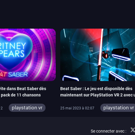
amescom, avec Star Wars,
orties jeux vidéo de août
de juin. Vous trouverez
vite dans Beat Saber dès
Beat Saber : Le jeu est disponible dès
n pack de 11 chansons
maintenant sur PlayStation VR 2 avec 
à niveau gratuite
playstation vr
playstation vr
12
25 mai 2023 à 02:07
meta quest
meta quest
playstation vr 2
playstation vr
Se connecter avec :
steamvr
steamvr