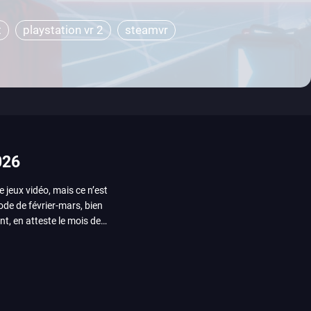
t
playstation vr 2
steamvr
026
e jeux vidéo, mais ce n’est
iode de février-mars, bien
nt, en atteste le mois de
ui arrivera en août 2026.
ou les productions plus
System Works avec Marvel
reak sait faire autre