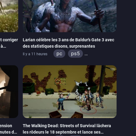
 corriger
Larian célèbre les 3 ans de Baldur’s Gate 3 avec
 à
des statistiques disons, surprenantes
pc
ps5
Il y a 11 heures
xbox series
ension
The Walking Dead: Streets of Survival lâchera
inutes de
les rôdeurs le 18 septembre et lance ses