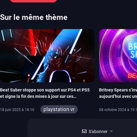
chose d’ambitieux que Pokémon. On n’oubliera pas la période de G
Plague Tale et Metal Gear Solid qui seront là. La liste de toutes les s
2026 Vous trouverez ici tous les jeux majeurs qui sortiront au mois 
Sur le même thème
aussi les jeux de ce mois dans notre page dédiée…
Beat Saber stoppe son support sur PS4 et PS5
Britney Spears s’in
et signe la fin des mises à jour sur ces
aujourd’hui avec u
plateformes
playstation vr
18 juin 2025 à 18:10
08 octobre 2024 à 19:
playstation vr 2
S'abonner