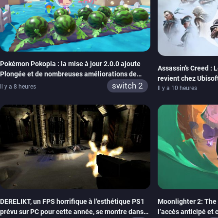
Pokémon Pokopia : la mise à jour 2.0.0 ajoute
Assassin’s Creed : 
Plongée et de nombreuses améliorations de
revient chez Ubisof
confort
switch 2
Il y a 8 heures
de la marque
Il y a 10 heures
DERELIKT, un FPS horrifique à l’esthétique PS1
Moonlighter 2: The 
prévu sur PC pour cette année, se montre dans
l’accès anticipé et