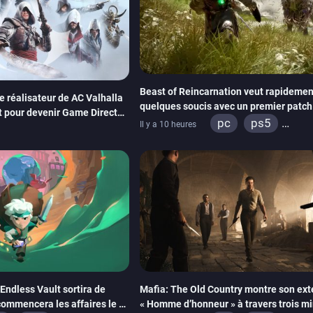
Beast of Reincarnation veut rapidement
Le réalisateur de AC Valhalla
quelques soucis avec un premier patch
t pour devenir Game Director
paraître bientôt
pc
ps5
Il y a 10 heures
xbox series
Endless Vault sortira de
Mafia: The Old Country montre son ext
 commencera les affaires le 2
« Homme d’honneur » à travers trois m