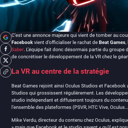
C’est une annonce majeure qui vient de tomber au cours 
Facebook
vient d’officialiser le rachat de
Beat Games
,
Saber
. L’équipe fait donc désormais partie du groupe d
de concrétiser le développement de la VR chez le géan
La VR au centre de la stratégie
Beat Games rejoint ainsi Oculus Studios et Facebook
Studios qui grossissent régulièrement. Les développ
studio indépendant et diffuseront toujours du contenu 
l’ensemble des plateformes (PSVR, HTC Vive, Oculus…
Mike Verdu, directeur du contenu chez Oculus, expliqu
» mais que Facebook et le studio savent
« qu’il est po