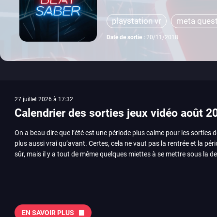
playstation vr
meta ques
Date de sortie :
20/11/2018
27 juillet 2026 à 17:32
Calendrier des sorties jeux vidéo août 2
On a beau dire que l’été est une période plus calme pour les sorties d
plus aussi vrai qu’avant. Certes, cela ne vaut pas la rentrée et la pér
sûr, mais il y a tout de même quelques miettes à se mettre sous la de
juillet avec Assassin’s Creed et Splatoon. Voyons ensemble tout ce q
Quelles sont les sorties à retenir en août 2026 ? Avant de vous lister jeu par jeu, découvrez
notre sélection en vidéo, qui revient sur les titres à ne pas manquer 
majeures. On pense évidemment au nouveau jeu de combat de Arc 
Tokon ou encore Beast of Reincarnation, qui nous montre que Game F
EN SAVOIR PLUS