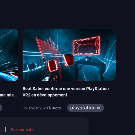
Beat Saber confirme une version PlayStation
une mise
VR2 en développement
playstation vr
05 janvier 2023 à 06:29
meta quest
 2
steamvr
Se connecter