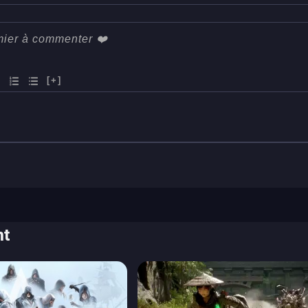
[+]
nt