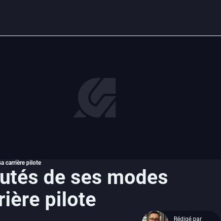
 carrière pilote
autés de ses modes
ière pilote
Rédigé par