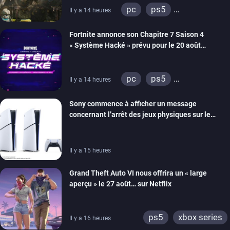
pc
ps5
Il y a 14 heures
xbox series
switch 2
Fortnite annonce son Chapitre 7 Saison 4
« Système Hacké » prévu pour le 20 août
prochain, tandis que Les Simpson ont fait leur
retour
pc
ps5
Il y a 14 heures
xbox series
switch
Sony commence à afficher un message
ios
android
ps4
concernant l’arrêt des jeux physiques sur le
xbox one
switch 2
carton des PlayStation 5
Il y a 15 heures
Grand Theft Auto VI nous offrira un « large
aperçu » le 27 août… sur Netflix
ps5
xbox series
Il y a 16 heures