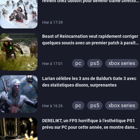
revient chez Ubisoft pour devenir Game Director
de la marque
Hier à 17:39
Beast of Reincarnation veut rapidement corriger
quelques soucis avec un premier patch à paraître
bientôt
pc
ps5
xbox series
Hier à 17:01
Larian célèbre les 3 ans de Baldur’s Gate 3 avec
des statistiques disons, surprenantes
pc
ps5
xbox series
Hier à 16:26
DERELIKT, un FPS horrifique à l’esthétique PS1
prévu sur PC pour cette année, se montre dans
un trailer de gameplay