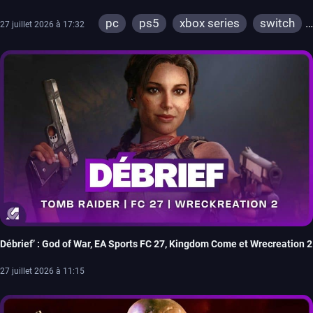
pc
ps5
xbox series
switch
27 juillet 2026 à 17:32
ps4
xbox one
switch 2
Débrief’ : God of War, EA Sports FC 27, Kingdom Come et Wrecreation 2
27 juillet 2026 à 11:15