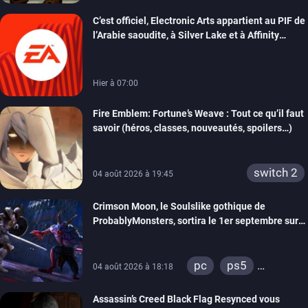
switch
switch 2
C’est officiel, Electronic Arts appartient au PIF de
l’Arabie saoudite, à Silver Lake et à Affinity
Partners
Hier à 07:00
Fire Emblem: Fortune’s Weave : Tout ce qu’il faut
savoir (héros, classes, nouveautés, spoilers…)
switch 2
04 août 2026 à 19:45
Crimson Moon, le Soulslike gothique de
ProbablyMonsters, sortira le 1er septembre sur
PC, PS5 et Xbox Series
pc
ps5
04 août 2026 à 18:18
xbox series
Assassin’s Creed Black Flag Resynced vous