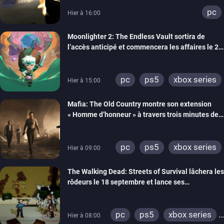
pc
Hier à 16:00
Moonlighter 2: The Endless Vault sortira de
l’accès anticipé et commencera les affaires le 2
septembre
pc
ps5
xbox series
Hier à 15:00
Mafia: The Old Country montre son extension
« Homme d’honneur » à travers trois minutes de
gameplay commenté
pc
ps5
xbox series
Hier à 09:00
The Walking Dead: Streets of Survival lâchera les
rôdeurs le 18 septembre et lance ses
précommandes
pc
ps5
xbox series
Hier à 08:00