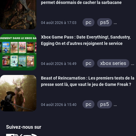
permet désormais de cacher la sarbacane
pc
ps5
04 août 2026 à 17:03
xbox series
Xbox Game Pass : Date Everything!, Sandustry,
Egging On et d’autres rejoignent le service
pc
xbox series
04 août 2026 à 16:49
xbox one
Beast of Reincarnation : Les premiers tests de la
presse sont là, que vaut le jeu de Game Freak ?
pc
ps5
04 août 2026 à 15:40
xbox series
Suivez-nous sur