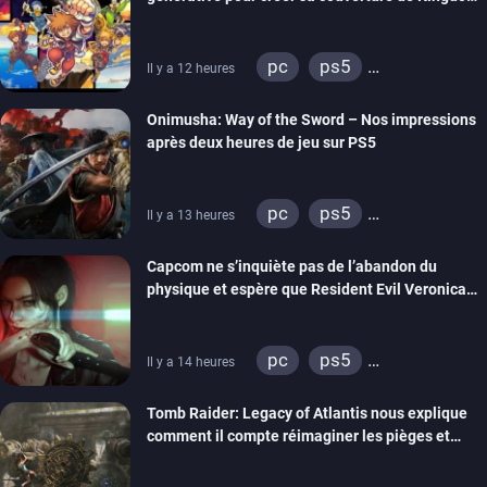
Hearts Collection
pc
ps5
Il y a 12 heures
xbox series
switch 2
Onimusha: Way of the Sword – Nos impressions
après deux heures de jeu sur PS5
pc
ps5
Il y a 13 heures
xbox series
switch 2
Capcom ne s’inquiète pas de l’abandon du
physique et espère que Resident Evil Veronica
imitera Requiem pour dynamiser la série
pc
ps5
Il y a 14 heures
xbox series
switch 2
Tomb Raider: Legacy of Atlantis nous explique
comment il compte réimaginer les pièges et
énigmes dans une nouvelle vidéo des coulisses
de développement