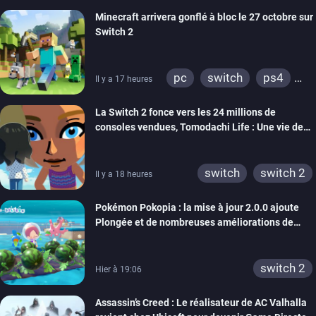
Minecraft arrivera gonflé à bloc le 27 octobre sur
Switch 2
pc
switch
ps4
Il y a 17 heures
ps vita
xbox one
La Switch 2 fonce vers les 24 millions de
wiiu
3ds
ps3
consoles vendues, Tomodachi Life : Une vie de
xbox 360
switch 2
rêve dépasse aujourd’hui les 8 millions
switch
switch 2
Il y a 18 heures
Pokémon Pokopia : la mise à jour 2.0.0 ajoute
Plongée et de nombreuses améliorations de
confort
switch 2
Hier à 19:06
Assassin’s Creed : Le réalisateur de AC Valhalla