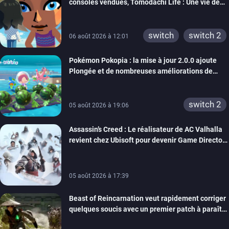
consoles vendues, Tomodachi Life : Une vie de
3ds
ps3
rêve dépasse aujourd’hui les 8 millions
xbox 360
switch 2
switch
switch 2
06 août 2026 à 12:01
Pokémon Pokopia : la mise à jour 2.0.0 ajoute
Plongée et de nombreuses améliorations de
confort
switch 2
05 août 2026 à 19:06
Assassin’s Creed : Le réalisateur de AC Valhalla
revient chez Ubisoft pour devenir Game Director
de la marque
05 août 2026 à 17:39
Beast of Reincarnation veut rapidement corriger
quelques soucis avec un premier patch à paraître
bientôt