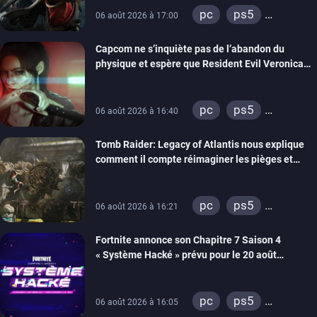
pc
ps5
06 août 2026 à 17:00
xbox series
Capcom ne s’inquiète pas de l’abandon du
switch 2
physique et espère que Resident Evil Veronica
imitera Requiem pour dynamiser la série
pc
ps5
06 août 2026 à 16:40
xbox series
Tomb Raider: Legacy of Atlantis nous explique
switch 2
comment il compte réimaginer les pièges et
énigmes dans une nouvelle vidéo des coulisses
de développement
pc
ps5
06 août 2026 à 16:21
xbox series
Fortnite annonce son Chapitre 7 Saison 4
switch 2
« Système Hacké » prévu pour le 20 août
prochain, tandis que Les Simpson ont fait leur
retour
pc
ps5
06 août 2026 à 16:05