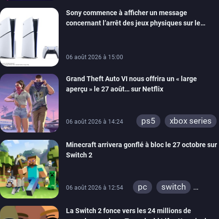
xbox series
Sony commence à afficher un message
switch
ios
concernant l’arrêt des jeux physiques sur le
android
ps4
carton des PlayStation 5
xbox one
switch 2
06 août 2026 à 15:00
Grand Theft Auto VI nous offrira un « large
aperçu » le 27 août… sur Netflix
ps5
xbox series
06 août 2026 à 14:24
Minecraft arrivera gonflé à bloc le 27 octobre sur
Switch 2
pc
switch
06 août 2026 à 12:54
ps4
ps vita
La Switch 2 fonce vers les 24 millions de
xbox one
wiiu