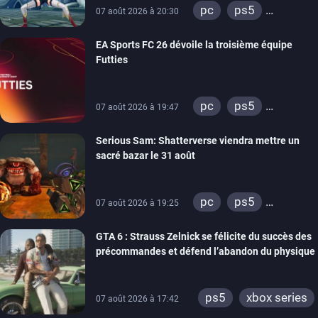
pc
ps5
07 août 2026 à 20:30
xbox series
EA Sports FC 26 dévoile la troisième équipe
switch
Futties
pc
ps5
07 août 2026 à 19:47
xbox series
Serious Sam: Shatterverse viendra mettre un
switch
ps4
sacré bazar le 31 août
xbox one
switch 2
pc
ps5
07 août 2026 à 19:25
xbox series
GTA 6 : Strauss Zelnick se félicite du succès des
précommandes et défend l’abandon du physique
ps5
xbox series
07 août 2026 à 17:42