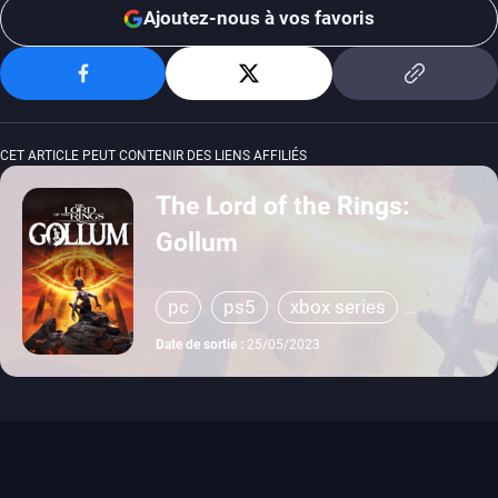
Ajoutez-nous à vos favoris
CET ARTICLE PEUT CONTENIR DES LIENS AFFILIÉS
The Lord of the Rings:
Gollum
pc
ps5
xbox series
switch
ps4
xbox one
Date de sortie :
25/05/2023