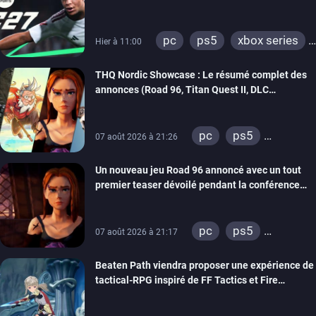
pc
ps5
xbox series
Hier à 11:00
switch 2
THQ Nordic Showcase : Le résumé complet des
annonces (Road 96, Titan Quest II, DLC
REANIMAL…)
pc
ps5
07 août 2026 à 21:26
xbox series
Un nouveau jeu Road 96 annoncé avec un tout
switch
stadia
premier teaser dévoilé pendant la conférence
ps4
xbox one
THQ Nordic
switch 2
pc
ps5
07 août 2026 à 21:17
xbox series
Beaten Path viendra proposer une expérience de
switch
stadia
tactical-RPG inspiré de FF Tactics et Fire
ps4
xbox one
Emblem