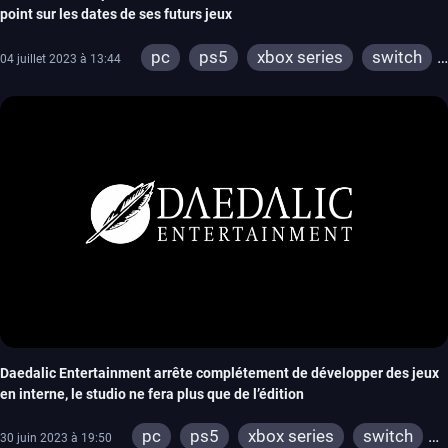
point sur les dates de ses futurs jeux
pc
ps5
xbox series
switch
04 juillet 2023 à 13:44
ps4
xbox one
Daedalic Entertainment arrête complétement de développer des jeux
en interne, le studio ne fera plus que de l’édition
pc
ps5
xbox series
switch
30 juin 2023 à 19:50