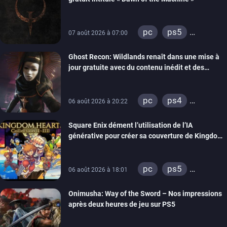
pc
ps5
07 août 2026 à 07:00
xbox series
Ghost Recon: Wildlands renaît dans une mise à
switch
ps4
jour gratuite avec du contenu inédit et des
xbox one
visuels améliorés
nintendo 64
pc
ps4
06 août 2026 à 20:22
xbox one
Square Enix dément l’utilisation de l’IA
générative pour créer sa couverture de Kingdom
Hearts Collection
pc
ps5
06 août 2026 à 18:01
xbox series
Onimusha: Way of the Sword – Nos impressions
switch 2
après deux heures de jeu sur PS5