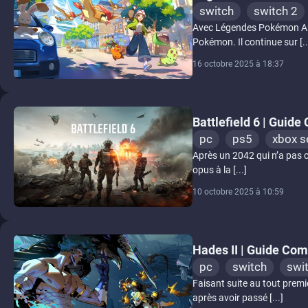
switch
switch 2
Avec Légendes Pokémon Arc
Pokémon. Il continue sur [..
16 octobre 2025 à 18:37
Battlefield 6 | Guide
pc
ps5
xbox s
Après un 2042 qui n’a pas co
opus à la [...]
10 octobre 2025 à 10:59
Hades II | Guide Com
pc
switch
swi
Faisant suite au tout prem
après avoir passé [...]