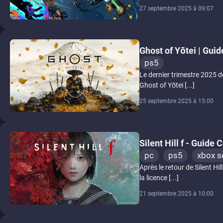
27 septembre 2025 à 09:07
Ghost of Yōtei | Gui
ps5
Le dernier trimestre 2025 d
Ghost of Yōtei [...]
25 septembre 2025 à 15:00
Silent Hill f - Guide
pc
ps5
xbox s
Après le retour de Silent H
la licence [...]
21 septembre 2025 à 10:00