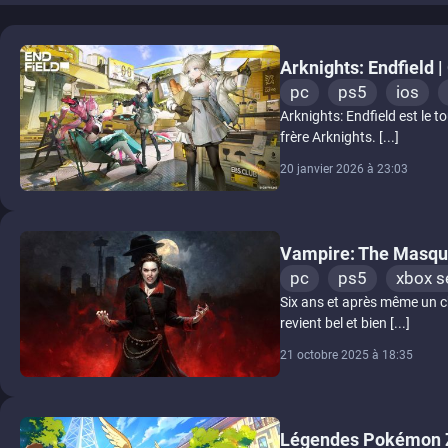
Arknights: Endfield 
pc
ps5
ios
Arknights: Endfield est le t
frère Arknights. [...]
20 janvier 2026 à 23:03
Vampire: The Masque
pc
ps5
xbox s
Six ans et après même un 
revient bel et bien [...]
21 octobre 2025 à 18:35
Légendes Pokémon Z