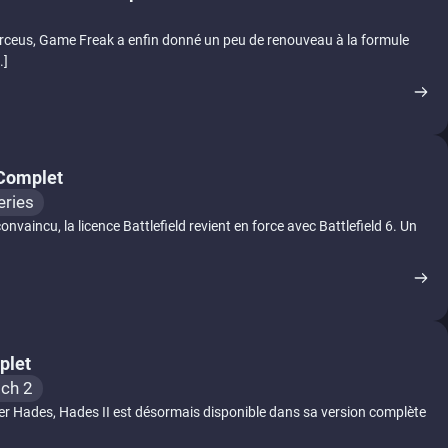
eus, Game Freak a enfin donné un peu de renouveau à la formule
.]
 Complet
eries
nvaincu, la licence Battlefield revient en force avec Battlefield 6. Un
plet
tch 2
ier Hades, Hades II est désormais disponible dans sa version complète