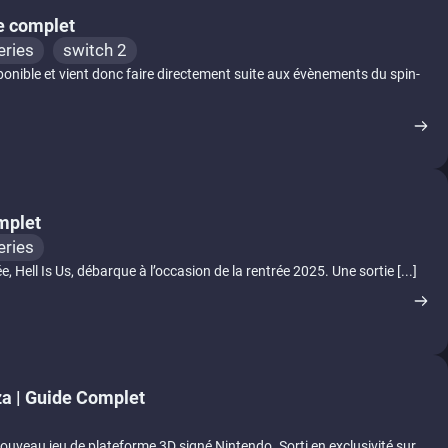
e complet
eries
switch 2
ponible et vient donc faire directement suite aux évènements du spin-
omplet
eries
, Hell Is Us, débarque à l’occasion de la rentrée 2025. Une sortie [...]
a | Guide Complet
uveau jeu de plateforme 3D signé Nintendo. Sorti en exclusivité sur