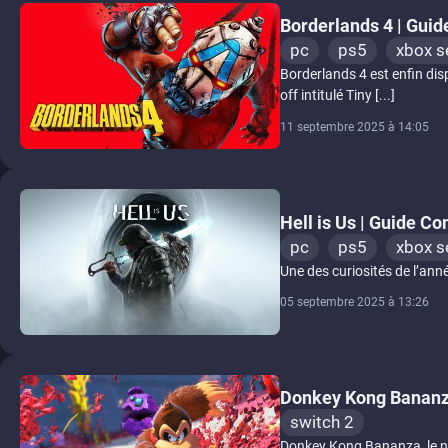
Borderlands 4 | Guid
pc
ps5
xbox s
Borderlands 4 est enfin dis
off intitulé Tiny [...]
11 septembre 2025 à 14:05
Hell is Us | Guide C
pc
ps5
xbox s
Une des curiosités de l’année
05 septembre 2025 à 13:26
Donkey Kong Bananz
switch 2
Donkey Kong Bananza, le no