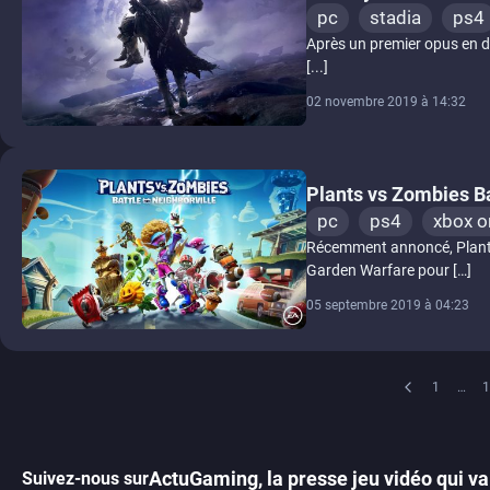
pc
stadia
ps4
Après un premier opus en dem
[...]
02 novembre 2019 à 14:32
Plants vs Zombies Ba
pc
ps4
xbox o
Récemment annoncé, Plants 
Garden Warfare pour […]
05 septembre 2019 à 04:23
1
…
1
ActuGaming, la presse jeu vidéo qui va 
Suivez-nous sur