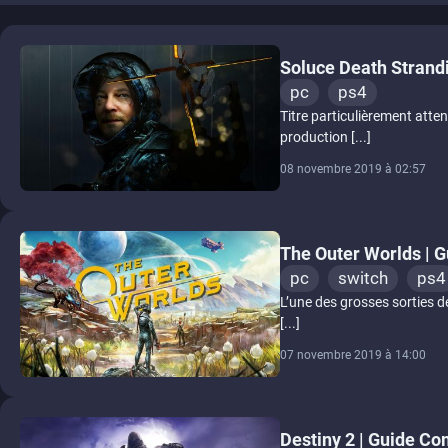
Soluce Death Strand
pc
ps4
Titre particulièrement atte
production [...]
08 novembre 2019 à 02:57
The Outer Worlds | 
pc
switch
ps4
L’une des grosses sorties d
[...]
07 novembre 2019 à 14:00
Destiny 2 | Guide Co