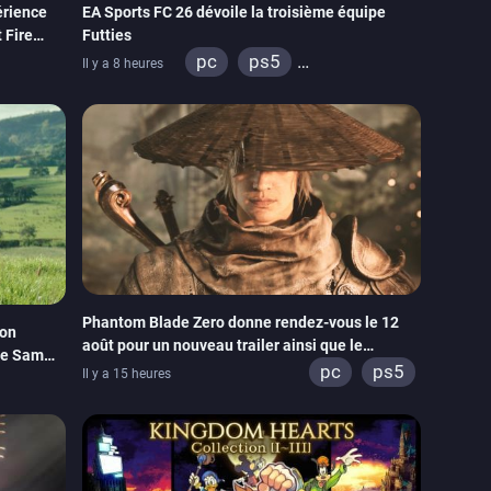
érience
EA Sports FC 26 dévoile la troisième équipe
 Fire
Futties
pc
ps5
Il y a 8 heures
tch
xbox series
switch
ps4
xbox one
switch 2
Phantom Blade Zero donne rendez-vous le 12
son
août pour un nouveau trailer ainsi que le
de Sam
lancement des précommandes
pc
ps5
Il y a 15 heures