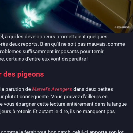
el, à qui les développeurs promettaient quelques
 après deux reports. Bien qu’il ne soit pas mauvais, comme
s problèmes suffisamment imposants pour ternir
e, certains d’entre eux vont disparaître !
r des pigeons
 la parution de
Marvel’s Avengers
dans deux petites
our plutôt conséquente. Vous pouvez d’ailleurs en
 de vous épargner cette lecture entièrement dans la langue
rs à retenir. Et autant le dire, ils ne manquent pas
 comme le ferait tout bon patch, celui-ci apporte son lot