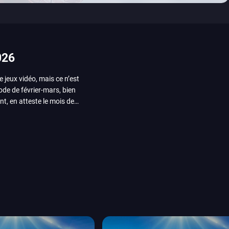
026
e jeux vidéo, mais ce n’est
iode de février-mars, bien
nt, en atteste le mois de
ui arrivera en août 2026.
ou les productions plus
System Works avec Marvel
reak sait faire autre
amescom, avec Star Wars,
orties jeux vidéo de août
de juin. Vous trouverez