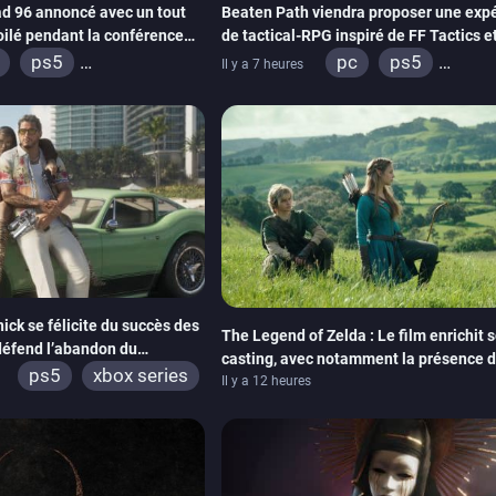
d 96 annoncé avec un tout
Beaten Path viendra proposer une exp
oilé pendant la conférence
de tactical-RPG inspiré de FF Tactics et
Emblem
ps5
pc
ps5
Il y a 7 heures
ox series
switch
xbox series
swi
adia
ps4
ox one
ick se félicite du succès des
The Legend of Zelda : Le film enrichit 
éfend l’abandon du
casting, avec notamment la présence 
ps5
xbox series
Neill
Il y a 12 heures