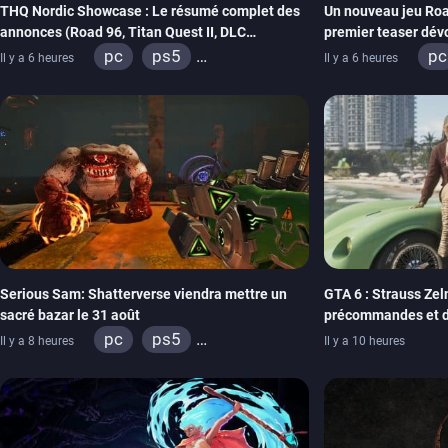
THQ Nordic Showcase : Le résumé complet des
Un nouveau jeu Roa
annonces (Road 96, Titan Quest II, DLC
premier teaser dév
REANIMAL…)
THQ Nordic
pc
ps5
pc
Il y a 6 heures
Il y a 6 heures
xbox series
switch
xb
stadia
ps4
st
xbox one
switch 2
xb
Serious Sam: Shatterverse viendra mettre un
GTA 6 : Strauss Zeln
sacré bazar le 31 août
précommandes et d
physique
pc
ps5
Il y a 8 heures
Il y a 10 heures
xbox series