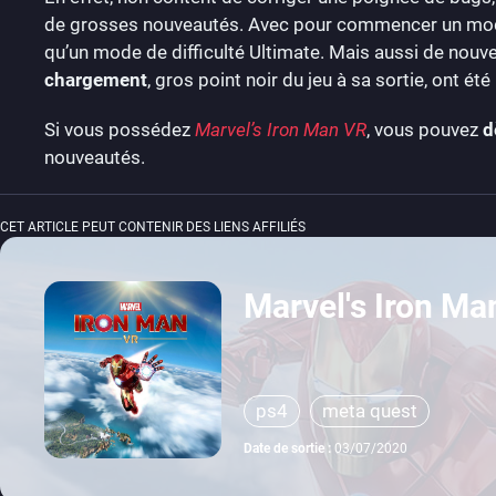
de grosses nouveautés. Avec pour commencer un m
qu’un mode de difficulté Ultimate. Mais aussi de nouvel
chargement
, gros point noir du jeu à sa sortie, ont 
Si vous possédez
Marvel’s Iron Man VR
, vous pouvez
d
nouveautés.
CET ARTICLE PEUT CONTENIR DES LIENS AFFILIÉS
Marvel's Iron Ma
ps4
meta quest
Date de sortie :
03/07/2020