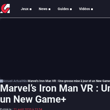
Jeux
News
Guides
Vidéos
Accueil
Actualités
Marvel’s Iron Man VR : Une grosse mise à jour et un New Gam
Marvel’s Iron Man VR : U
un New Game+
Publié le :
21 août 2020 à 23:54