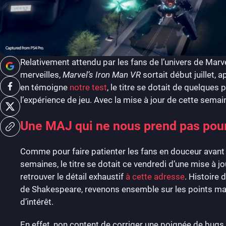
Relativement attendu par les fans de l’univers de Marv
merveilles,
Marvel’s Iron Man VR
sortait début juillet,
en témoigne
notre test
, le titre se dotait de quelque
l’expérience de jeu. Avec la mise à jour de cette semain
Une MAJ qui ne nous prend pas pou
Comme pour faire patienter les fans en douceur avant
semaines, le titre se dotait ce vendredi d’une mise à j
retrouver le détail exhaustif
à cette adresse
. Histoire
de Shakespeare, revenons ensemble sur les points majeu
d’intérêt.
En effet, non content de corriger une poignée de bugs,