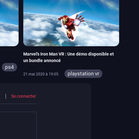
Marvel’s Iron Man VR : Une démo disponible et
un bundle annoncé
ps4
playstation vr
21 mai 2020 à 19:05
ps4
Se connecter