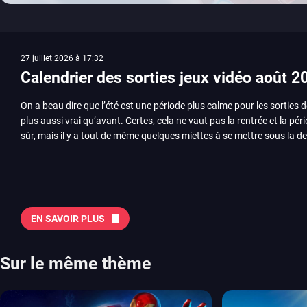
27 juillet 2026 à 17:32
Calendrier des sorties jeux vidéo août 2
On a beau dire que l’été est une période plus calme pour les sorties d
plus aussi vrai qu’avant. Certes, cela ne vaut pas la rentrée et la pér
sûr, mais il y a tout de même quelques miettes à se mettre sous la de
juillet avec Assassin’s Creed et Splatoon. Voyons ensemble tout ce q
Quelles sont les sorties à retenir en août 2026 ? Avant de vous lister jeu par jeu, découvrez
notre sélection en vidéo, qui revient sur les titres à ne pas manquer 
majeures. On pense évidemment au nouveau jeu de combat de Arc 
Tokon ou encore Beast of Reincarnation, qui nous montre que Game F
EN SAVOIR PLUS
chose d’ambitieux que Pokémon. On n’oubliera pas la période de G
Plague Tale et Metal Gear Solid qui seront là. La liste de toutes les s
2026 Vous trouverez ici tous les jeux majeurs qui sortiront au mois 
Sur le même thème
aussi les jeux de ce mois dans notre page dédiée…