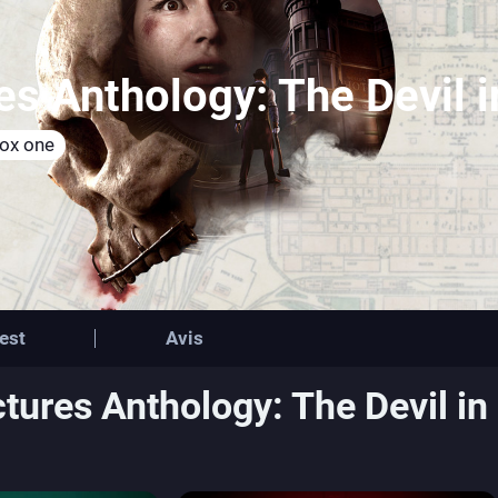
es Anthology: The Devil 
ox one
est
Avis
ctures Anthology: The Devil in