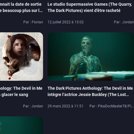
nnait la date de sortie
Le studio Supermassive Games (The Quarry,
e beaucoup plus sur le
The Dark Pictures) vient d’être racheté
Par : Florian
12 juillet 2022 à 15:02
Par : Jordan
ology: The Devil in Me
The Dark Pictures Anthology: The Devil in Me
 glacer le sang
intègre l’actrice Jessie Buckley (The Lost
Daughter) à son casting
Par : Jordan
29 mars 2022 à 11:51
Par : PikaDocMaster78/PikaDoc42