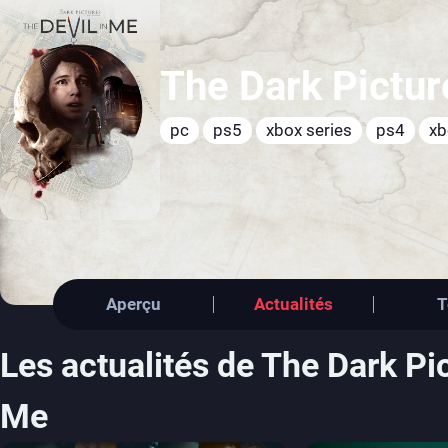
The Dark Pictur
pc
ps5
xbox series
ps4
xb
Aperçu
Actualités
T
Les actualités de The Dark Pi
Me