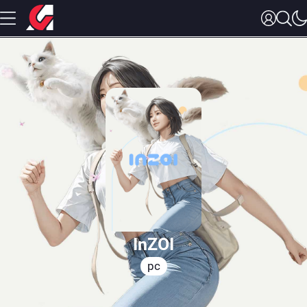
InZOI
pc