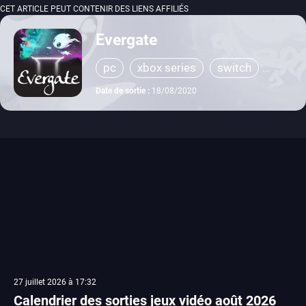
CET ARTICLE PEUT CONTENIR DES LIENS AFFILIÉS
Evergate
pc
xbox series
switch
ps4
xbox one
Date de sortie :
18/08/2020
27 juillet 2026 à 17:32
Calendrier des sorties jeux vidéo août 2026