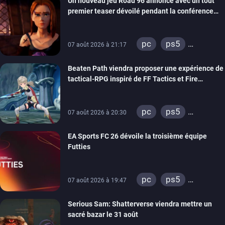
Un nouveau jeu Road 96 annoncé avec un tout
switch
stadia
premier teaser dévoilé pendant la conférence
ps4
xbox one
THQ Nordic
switch 2
pc
ps5
07 août 2026 à 21:17
xbox series
Beaten Path viendra proposer une expérience de
switch
stadia
tactical-RPG inspiré de FF Tactics et Fire
ps4
xbox one
Emblem
pc
ps5
07 août 2026 à 20:30
xbox series
EA Sports FC 26 dévoile la troisième équipe
switch
Futties
pc
ps5
07 août 2026 à 19:47
xbox series
Serious Sam: Shatterverse viendra mettre un
switch
ps4
sacré bazar le 31 août
xbox one