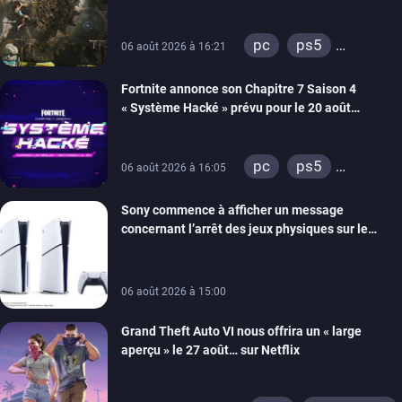
énigmes dans une nouvelle vidéo des coulisses
de développement
pc
ps5
06 août 2026 à 16:21
xbox series
Fortnite annonce son Chapitre 7 Saison 4
switch 2
« Système Hacké » prévu pour le 20 août
prochain, tandis que Les Simpson ont fait leur
retour
pc
ps5
06 août 2026 à 16:05
xbox series
Sony commence à afficher un message
switch
ios
concernant l’arrêt des jeux physiques sur le
android
ps4
carton des PlayStation 5
xbox one
switch 2
06 août 2026 à 15:00
Grand Theft Auto VI nous offrira un « large
aperçu » le 27 août… sur Netflix