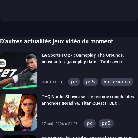
D'autres actualités jeux vidéo du moment
EA Sports FC 27 : Gameplay, The Grounds,
nouveautés, gameplay, date… Tout savoir
pc
ps5
xbox series
Hier à 11:00
switch 2
THQ Nordic Showcase : Le résumé complet des
annonces (Road 96, Titan Quest II, DLC
REANIMAL…)
pc
ps5
07 août 2026 à 21:26
xbox series