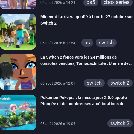
ps5
xbox series
06 août 2026 à 14:24
Minecraft arrivera gonflé à bloc le 27 octobre sur
Switch 2
pc
switch
06 août 2026 à 12:54
ps4
ps vita
La Switch 2 fonce vers les 24 millions de
xbox one
wiiu
consoles vendues, Tomodachi Life : Une vie de
3ds
ps3
rêve dépasse aujourd’hui les 8 millions
xbox 360
switch 2
switch
switch 2
06 août 2026 à 12:01
Pokémon Pokopia : la mise à jour 2.0.0 ajoute
Plongée et de nombreuses améliorations de
confort
switch 2
05 août 2026 à 19:06