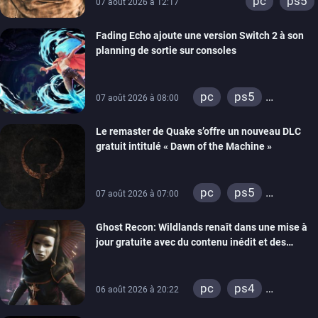
pc
ps5
07 août 2026 à 12:17
Fading Echo ajoute une version Switch 2 à son
planning de sortie sur consoles
pc
ps5
07 août 2026 à 08:00
xbox series
Le remaster de Quake s’offre un nouveau DLC
gratuit intitulé « Dawn of the Machine »
pc
ps5
07 août 2026 à 07:00
xbox series
Ghost Recon: Wildlands renaît dans une mise à
switch
ps4
jour gratuite avec du contenu inédit et des
xbox one
visuels améliorés
nintendo 64
pc
ps4
06 août 2026 à 20:22
xbox one