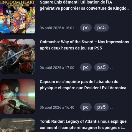
Square Enix dément l’utilisation de l’IA
générative pour créer sa couverture de Kingdom
Hearts Collection
pc
ps5
06 août 2026 à 18:01
xbox series
Onimusha: Way of the Sword – Nos impressions
switch 2
après deux heures de jeu sur PS5
pc
ps5
06 août 2026 à 17:00
xbox series
Capcom ne s’inquiète pas de l’abandon du
switch 2
physique et espère que Resident Evil Veronica
imitera Requiem pour dynamiser la série
pc
ps5
06 août 2026 à 16:40
xbox series
Tomb Raider: Legacy of Atlantis nous explique
switch 2
comment il compte réimaginer les pièges et